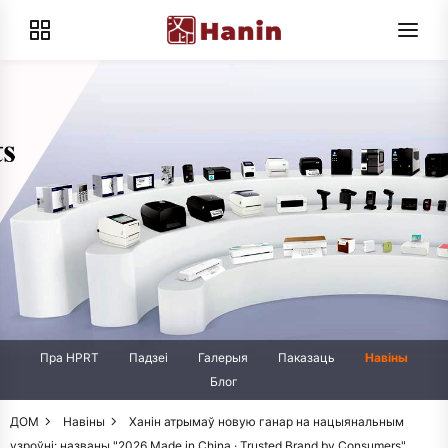
Пра HPRT
Падзеі
Галерыя
Паказаць
Навіны
Блог
ДОМ
Навіны
Ханін атрымаў новую ганар на нацыянальным
узроўні: названы "2026 Made in China · Trusted Brand by Consumers"