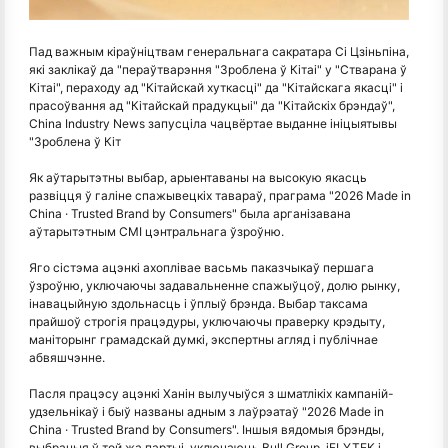
Пад важным кіраўніцтвам генеральнага сакратара Сі Цзіньпіна,
які заклікаў да "пераўтварэння "Зроблена ў Кітаі" у "Стварана ў
Кітаі", пераходу ад "Кітайскай хуткасці" да "Кітайскага якасці" і
прасоўвання ад "Кітайскай прадукцыі" да "Кітайскіх брэндаў",
China Industry News запусціла чацвёртае выданне ініцыятывы
"Зроблена ў Кіт
Як аўтарытэтны выбар, арыентаваны на высокую якасць
развіцця ў галіне спажывецкіх тавараў, праграма "2026 Made in
China · Trusted Brand by Consumers" была арганізавана
аўтарытэтным СМІ цэнтральнага ўзроўню.
Яго сістэма ацэнкі ахоплівае васьмь паказчыкаў першага
ўзроўню, уключаючы задавальненне спажыўцоў, долю рынку,
інавацыйную здольнасць і ўплыў брэнда. Выбар таксама
прайшоў строгія працэдуры, уключаючы праверку крэдыту,
маніторынг грамадскай думкі, экспертны агляд і публічнае
абвяшчэнне.
Пасля працэсу ацэнкі Ханін вылучыўся з шматлікіх кампаній-
удзельнікаў і быў названы адным з лаўрэатаў "2026 Made in
China · Trusted Brand by Consumers". Іншыя вядомыя брэнды,
выбраныя ў той жа партыі, уключаюць Bull Group, iFLYTEK і