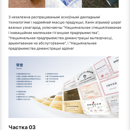
З незалежна распрацаванымі асноўнымі дакладнымі
тэхналогіямі і надзейнай якасцю прадукцыі, Ханін атрымаў шэраг
важных узнагарод, уключаючы "Нацыянальнае спецыялізаванае
і інавацыйнае маленькае гіганцкае прадпрыемства",
"Нацыянальнае прадпрыемства дэманстрацыі вытворчасці,
арыентаванае на абслугоўванне", і "Нацыянальнае
прадпрыемства дэманстрацыі адзінаг
Частка 03