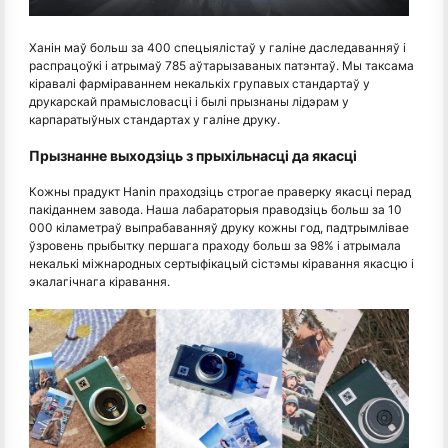
Ханін маў больш за 400 спецыялістаў у галіне даследаванняў і
распрацоўкі і атрымаў 785 аўтарызаваных патэнтаў. Мы таксама
кіравалі фарміраваннем некалькіх групавых стандартаў у
друкарскай прамысловасці і былі прызнаны лідэрам у
карпаратыўных стандартах у галіне друку.
Прызнанне выходзіць з прыхільнасці да якасці
Кожны прадукт Hanin праходзіць строгае праверку якасці перад
пакіданнем завода. Наша лабараторыя праводзіць больш за 10
000 кіламетраў выпрабаванняў друку кожны год, падтрымлівае
ўзровень прыбытку першага праходу больш за 98% і атрымала
некалькі міжнародных сертыфікацый сістэмы кіравання якасцю і
экалагічнага кіравання.