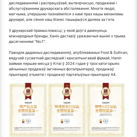
даследаваннямі і распрацоўкай, вытворчасцю, продажамі і
абслугоўваннем друкарскага абсталявання. Многія людзі,
магчыма, упершыню пазнаёміліся з намі праз нашы механізмы
друкаркі, але сёння наш бізнес пашырыўся далека за гэта.
У друкарскай прамысловасці, у якой доўга дамінуюць
міжнародныя брэнды, Ханін даставіў уражаючыя вынікі з трыма
дасягненнямі "No.1".
Паводле дадзеных даследаванняў, апублікаваных Frost & Sullivan,
вядучай сусветнай даследчай і кансалтынгавай фірмай, Hanin
займае першае месца ў Кітаі ў 2024 годзе ў трох катэгорыях:
айчынных продажаў імгненных фотапрынтараў, продажаў
прынтараў этыкеткі і продажаў партатыўных прынтараў A4.