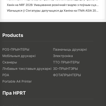
Ханін на NRF 2026: Умацаванне рознічнай гандлю з поўным сцэнарыем інтэлектуальных рашэнняў друку
Убачыцеся ў Сінгапуры: далучыцеся да Ханіна на ITMA ASIA 2025, каб быць сведкам апошняй тэхналогіі лічбавай друку
Products
POS-ПРЫНТЕРЫ
Пазначыць друкаркі
Мобільныя друкаркі
Электроніка
Сканеры
ТТО ПРЫНТЕРЫ
Лічбавыя тэкставыя друкаркі
3D-ПРЫНТЭРЫ
PDA
ФОТАПРЫНТЕРЫ
Portable A4 Printer
Пра HPRT