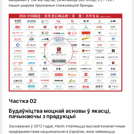
іншыя шырока прызнаныя спажывецкія брэнды.
Частка 02
Будаўніцтва моцнай асновы ў якасці,
пачынаючы з прадукцыі
Заснаваная ў 2012 годзе, Hanin з'яўляецца высокатэхналагічным
прадпрыемствам нацыянальнага ўзроўню, якое займаецца