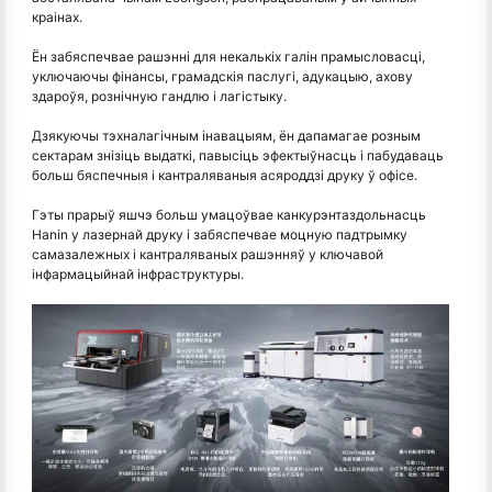
краінах.
Ён забяспечвае рашэнні для некалькіх галін прамысловасці,
уключаючы фінансы, грамадскія паслугі, адукацыю, ахову
здароўя, рознічную гандлю і лагістыку.
Дзякуючы тэхналагічным інавацыям, ён дапамагае розным
сектарам знізіць выдаткі, павысіць эфектыўнасць і пабудаваць
больш бяспечныя і кантраляваныя асяроддзі друку ў офісе.
Гэты прарыў яшчэ больш умацоўвае канкурэнтаздольнасць
Hanin у лазернай друку і забяспечвае моцную падтрымку
самазалежных і кантраляваных рашэнняў у ключавой
інфармацыйнай інфраструктуры.