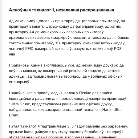
Асноўныя тэхналогіі, незалежна распрацаваныя
Ад механізмаў цеплавых прынтараў да цеплавых прынтараў, ад
прынтараў этыкеткі штрых-кодаў да фатапрынтараў, ад хатніх
прынтараў A4 да манахромных лазерных прынтараў і
прамысловых лазерных маркіроўкі машын, а таксама да лічбавых
тэкстыльных прынтараў, 3D-прынтараў, сканераў штрых-кодаў,
чытачоў RFID, камерцыйных вагаў, разумных тэрміналаў POS і
інш
Прапановы Ханіна ахопліваюць усё, ад механізмаў друкаркі да
поўных машын, ад камерцыйнай рознічнай гандлю да хатняй
адукацыі, ад прамысловай вытворчасці да мабільных офісных
сцэнарыяў.
Нядаўна Hanin правёў медыя-салон у Пекіне для свайго
інавацыйнага рашэння для прамысловасці лазерных прынтараў
"Ultra Drum", прадстаўляючы рашэнне для офіснай друку,
пабудаванае вакол самараспрацаванай тэхналогіі Hanin Ultra
Drum.
Гэтая тэхналогія падтрымлівае 3-5 гадоў замены без барабанаў,
прымае інавацыйную структуру падзелу барабанаў і тонераў і
абсталявана чыпам Loongson, распрацаваным у айчынных