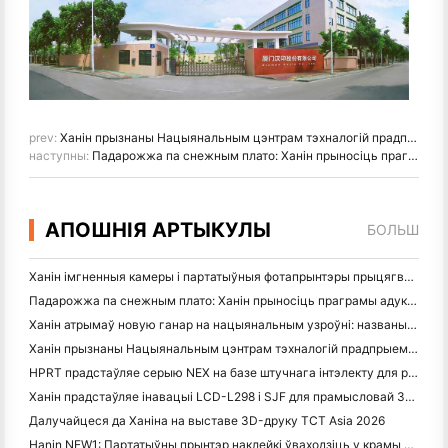
prev:
Ханін прызнаны Нацыянальным цэнтрам тэхналогій прадпрыемстваў для кіраўніцтва інавацыямі
наступны:
Падарожжа па снежным плато: Ханін прыносіць праграмы адукацыі па фатаграфіі дзецям у Камдо
АПОШНІЯ АРТЫКУЛЫ
БОЛЬШ
Ханін імгненныя камеры і партатыўныя фотапрынтэры прыцягваюць моцны цікавасць да IEAE Шэньчжэнь 2026
Падарожжа па снежным плато: Ханін прыносіць праграмы адукацыі па фатаграфіі дзецям у Камдо
Ханін атрымаў новую ганар на нацыянальным узроўні: названы "2026 Made in China · Trusted Brand by Consumers"
Ханін прызнаны Нацыянальным цэнтрам тэхналогій прадпрыемстваў для кіраўніцтва інавацыямі
HPRT прадстаўляе серыю NEX на базе штучнага інтэлекту для разумнай рознічнай гандлю на CHINASHOP 2026
Ханін прадстаўляе інавацыі LCD-L298 і SJF для прамысловай 3D-друку на TCT Asia 2026
Далучайцеся да Ханіна на выставе 3D-друку TCT Asia 2026
Hanin NEW1: Партатыўны прынтэр наклейкі ўваходзіць у крамы LOFT Японіі