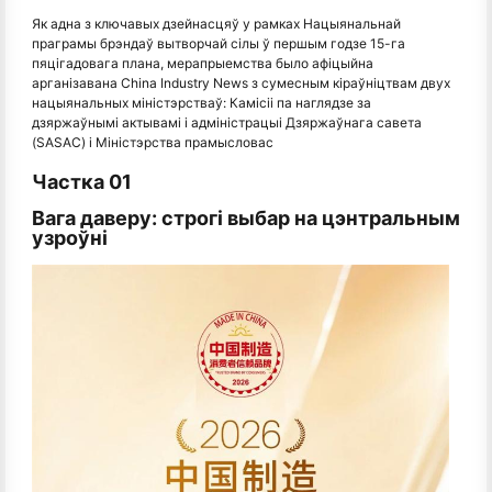
Як адна з ключавых дзейнасцяў у рамках Нацыянальнай
праграмы брэндаў вытворчай сілы ў першым годзе 15-га
пяцігадовага плана, мерапрыемства было афіцыйна
арганізавана China Industry News з сумесным кіраўніцтвам двух
нацыянальных міністэрстваў: Камісіі па наглядзе за
дзяржаўнымі актывамі і адміністрацыі Дзяржаўнага савета
(SASAC) і Міністэрства прамысловас
Частка 01
Вага даверу: строгі выбар на цэнтральным
узроўні