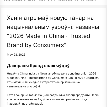
Ханін атрымаў новую ганар на
нацыянальным узроўні: названы
"2026 Made in China · Trusted
Brand by Consumers"
May 28, 2026
Давераны брэнд спажыўцоў
Нядаўна China Industry News апублікавала асноўны спіс: "2026
Made in China · Trusted Brand by Consumers". Ханін быў выдатным,
атрымаўшы яшчэ адно аўтарытэтнае прызнанне на
нацыянальным узроўні.
Гэтая гонар не толькі моцная падтрымка якасці прадукцыі Hanin,
але і прызнанне нашай доўгатэрміновай прыхільнасці да
інавацый і настойлівасці.