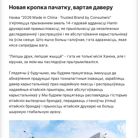
Новая кропка пачатку, вартая даверу
Назва "2026 Made in China · Trusted Brand by Consumers"
з'яўляецца прызнаннем амаль 14-гадовай адданасці Hanin
друкарскай прамысловасці, яе прыхільнасці да незалежных
даследаванняў і распрацоўкі і яе абслугоўвання карыстальнікаў
па ўсім свеце. Што яшчэ больш галоўнае, гэта адказнасць, якая
нясе сапраўдны вага.
"Лепшы друк, лепшае жыццё" - гэта не толькі місія Ханіна, але і
кірунак, за якім мы паслядоўна прытрымліваліся.
Глядзячы ў будучыню, мы будзем працягваць імкнуцца да
абнаўлення прадукцыі праз тэхналагічныя інавацыі, зарабляць
давер карыстальнікаў праз надзейную якасць і распрацоўваць
надзейныя кітайскія прынтары, якія абслугоўваюць
карыстальнікаў у Мы будзем працягваць распавядаць гісторыю
кітайскіх вытворчых брэндаў, перадаваць станоўчы ўплыў
кітайскіх брэндаў і прыносіць кітайскія друкаркі на больш
шырокую глабальную арэну.