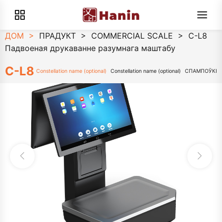
ДОМ
>
ПРАДУКТ
>
COMMERCIAL SCALE
>
C-L8
Падвоеная друкаванне разумнага маштабу
C-L8
Constellation name (optional)
Constellation name (optional)
СПАМПОЎКІ