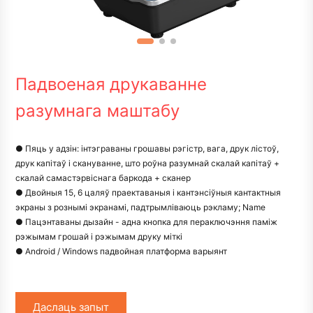
Падвоеная друкаванне
разумнага маштабу
● Пяць у адзін: інтэграваны грошавы рэгістр, вага, друк лістоў,
друк капітаў і скануванне, што роўна разумнай скалай капітаў +
скалай самастэрвіснага баркода + сканер
● Двойныя 15, 6 цаляў праектаваныя і кантэнсіўныя кантактныя
экраны з рознымі экранамі, падтрымліваюць рэкламу; Name
● Пацэнтаваны дызайн - адна кнопка для пераключэння паміж
рэжымам грошай і рэжымам друку міткі
● Android / Windows падвойная платформа варыянт
Даслаць запыт