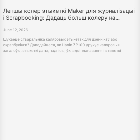
June 12, 2026
Шукаеце стваральніка каляровых этыкетак для дзённікаў або
скрэпбукінга? Даведайцеся, як Hanin ZP100 друкуе каляровыя
загалоўкі, этыкеткі даты, падпісы, ўкладкі планавання і этыкеткі
рамёства з вашага тэлефона.