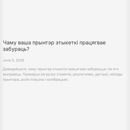
Чаму ваша прынтэр этыкеткі працягвае
забураць?
June 5, 2026
Даведайцеся, чаму прынтэр этыкеткі працягвае забурацца і як яго
выправіць. Праверце загрузку этыкеткі, рэшткі клею, датчыкі, налады
прынтэра, ролік плаціны і калібрацыю.