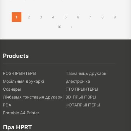
10
»
Products
POS-ПРЫНТЕРЫ
Пазначыць друкаркі
Мобільныя друкаркі
Электроніка
Сканеры
ТТО ПРЫНТЕРЫ
Лічбавыя тэкставыя друкаркі
3D-ПРЫНТЭРЫ
PDA
ФОТАПРЫНТЕРЫ
Portable A4 Printer
Пра HPRT
Пра HPRT
Comment
Падзеі
Галерыя