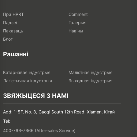
Паказаць
Навіны
Блог
Рашэнні
Катэрнавая індустрыя
Малютная індустрыя
Лагістычная індустрыя
Зыходная індустрыя
ЗВЯЖЫЦЕСЯ З НАМІ
Add: 1-5F, No. 8, Gaoqi South 12th Road, Xiamen, Кітай
Tel:
400-766-7666 (After-sales Service)
+86-(0)592-5885993 (English)
+86-(0)592-5885991 (Chinese)