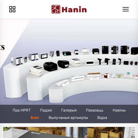
Пра HPRT
Падзеі
Галерыя
Паказаць
Навіны
Блог
Вылучаныя артыкулы
Відэа