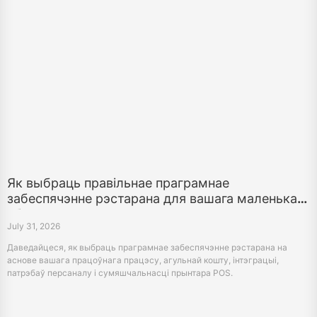
Як выбраць правільнае праграмнае
забеспячэнне рэстарана для вашага маленькага
або сярэдняга рэстарана
July 31, 2026
Даведайцеся, як выбраць праграмнае забеспячэнне рэстарана на
аснове вашага працоўнага працэсу, агульнай кошту, інтэграцыі,
патрэбаў персаналу і сумяшчальнасці прынтара POS.