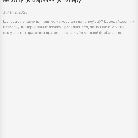
пазбегнуць марнаваных друкаў і даведайцеся, чаму Hanin M6 Pro
вылучаецца пра жывы прагляд, друк з сублімацыяй фарбавання,
падлучэнне Bluetooth і функцыі для пачаткоўцаў.
Лепшы колер этыкеткі Maker для журналізацыі
і Scrapbooking: Дадаць больш колеру на
кожную старонку