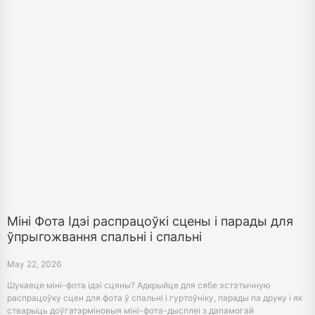
Міні Фота Ідэі распрацоўкі сцены і парады для
ўпрыгожвання спальні і спальні
May 22, 2026
Шукаеце міні-фота ідэі сцяны? Адкрыйце для сябе эстэтычную
распрацоўку сцен для фота ў спальні і гуртоўніку, парады па друку і як
стварыць доўгатэрміновыя міні-фота-дысплеі з дапамогай
фарбавальніка 4 × 6.
1
2
3
4
5
6
7
8
9