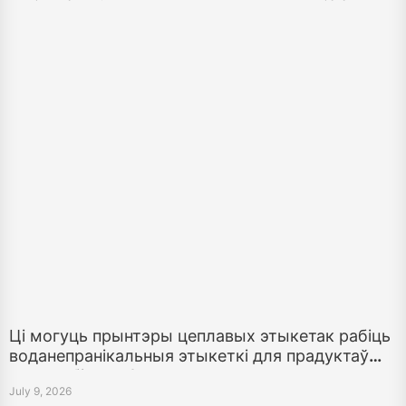
Ці могуць прынтэры цеплавых этыкетак рабіць
воданепранікальныя этыкеткі для прадуктаў
малога бізнесу?
July 9, 2026
Даведайцеся, калі прынтэры цеплавых этыкетак могуць рабіць
вадастойлівыя этыкеткі для бутэляк, банкаў, ўпакоўкі і прадуктаў
малога бізнесу, і калі чарнілавы струменевыя, лазерныя або цеплавыя
перадачы лепш.