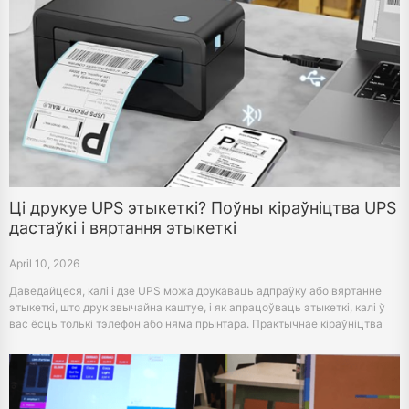
Ці друкуе UPS этыкеткі? Поўны кіраўніцтва UPS
дастаўкі і вяртання этыкеткі
April 10, 2026
Даведайцеся, калі і дзе UPS можа друкаваць адпраўку або вяртанне
этыкеткі, што друк звычайна каштуе, і як апрацоўваць этыкеткі, калі ў
вас ёсць толькі тэлефон або няма прынтара. Практычнае кіраўніцтва
для крам UPS, кропак доступу і хатняга друку.