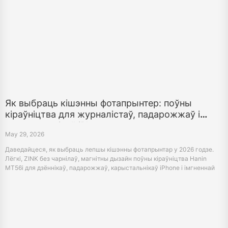
Як выбраць кішэнны фотапрынтер: поўны
кіраўніцтва для журналістаў, падарожжаў і
карыстальнікаў iPhone
May 29, 2026
Даведайцеся, як выбраць лепшы кішэнны фотапрынтар у 2026 годзе.
Лёгкі, ZINK без чарнілаў, магнітны дызайн поўны кіраўніцтва Hanin
MT56i для дзённікаў, падарожжаў, карыстальнікаў iPhone і імгненнай
друку памяці.