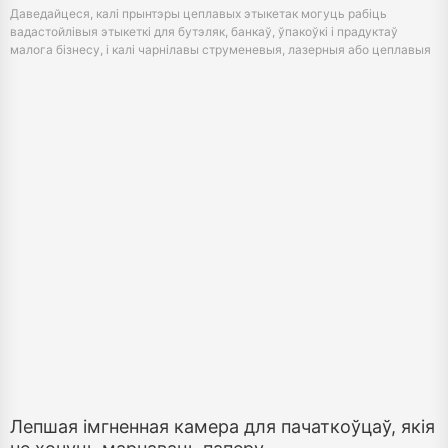
Лепшая імгненная камера для пачаткоўцаў, якія
не хочуць марнаваць паперу
June 12, 2026
Шукаеце лепшую імгненную камеру для пачаткоўцаў? Даведайцеся, як