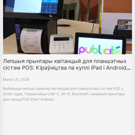
Лепшыя прынтары квітанцый для планшэтных
сістэм POS: Кіраўніцтва па куплі iPad і Android
(2026)
March 31, 2026
Выберыце лепшы прынтар квітанцый для планшэтных сістэм POS у
2026 годзе. Параўнайце USB-C, Wi-Fi, Bluetooth і хмарныя прынтэры
для налад POS iPad і Android.