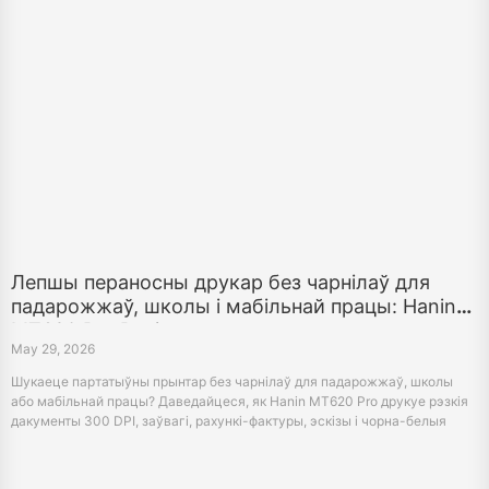
Лепшы пераносны друкар без чарнілаў для
падарожжаў, школы і мабільнай працы: Hanin
MT620 Pro Review
May 29, 2026
Шукаеце партатыўны прынтар без чарнілаў для падарожжаў, школы
або мабільнай працы? Даведайцеся, як Hanin MT620 Pro друкуе рэзкія
дакументы 300 DPI, заўвагі, рахункі-фактуры, эскізы і чорна-белыя
малюнкі з тэлефонаў і ноўтбукаў без чарніла.