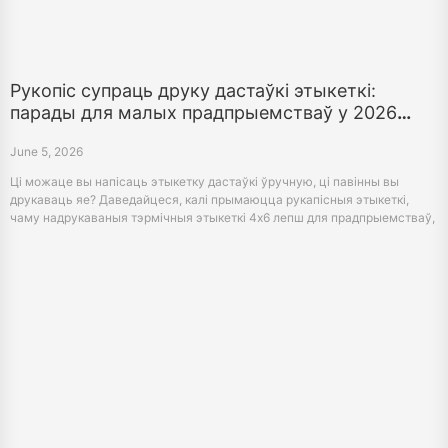
Рукопіс супраць друку дастаўкі этыкеткі:
парады для малых прадпрыемстваў у 2026
годзе
June 5, 2026
Ці можаце вы напісаць этыкетку дастаўкі ўручную, ці павінны вы
друкаваць яе? Даведайцеся, калі прымаюцца рукапісныя этыкеткі,
чаму надрукаваныя тэрмічныя этыкеткі 4х6 лепш для прадпрыемстваў,
і калі выкарыстоўваць прынтар этыкеткі для дастаўкі.