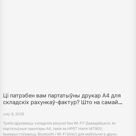
Ці патрэбен вам партатыўны друкар A4 для
складскіх рахункаў-фактур? Што на самай
справе працуе
July 9, 2026
Трэба друкаваць складскія рахункі без Wi-Fi? Даведайцеся, як
партатыўныя прынтэры A4, такія як HPRT Hanin MT800,
выкарыстоўваюць Bluetooth і Wi-Fi Direct для мабільнага друку.