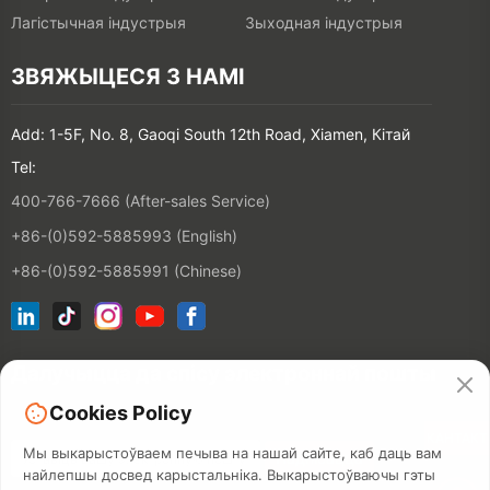
Лагістычная індустрыя
Зыходная індустрыя
ЗВЯЖЫЦЕСЯ З НАМІ
Add: 1-5F, No. 8, Gaoqi South 12th Road, Xiamen, Кітай
Tel:
400-766-7666 (After-sales Service)
+86-(0)592-5885993 (English)
+86-(0)592-5885991 (Chinese)
Далучыцца да спісу электроннай пошты
Cookies Policy
КАНТАКТ
Мы выкарыстоўваем печыва на нашай сайте, каб даць вам
найлепшы досвед карыстальніка. Выкарыстоўваючы гэты