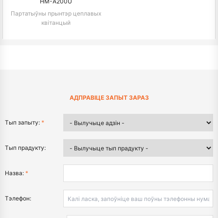
HM-A200U
Партатыўны прынтэр цеплавых
квітанцый
АДПРАВІЦЕ ЗАПЫТ ЗАРАЗ
Тып запыту:
*
Тып прадукту:
Назва:
*
Тэлефон: