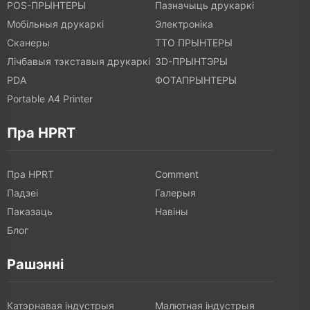
POS-ПРЫНТЕРЫ
Пазначыць друкаркі
Мобільныя друкаркі
Электроніка
Сканеры
ТТО ПРЫНТЕРЫ
Лічбавыя тэкставыя друкаркі
3D-ПРЫНТЭРЫ
PDA
ФОТАПРЫНТЕРЫ
Portable A4 Printer
Пра HPRT
Пра HPRT
Comment
Падзеі
Галерыя
Паказаць
Навіны
Блог
Рашэнні
Катэрнавая індустрыя
Малютная індустрыя