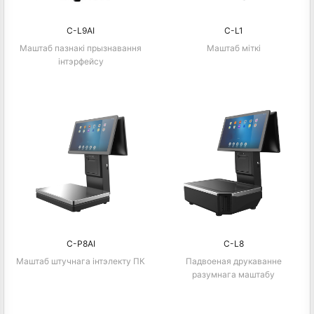
C-L9AI
C-L1
Маштаб пазнакі прызнавання
Маштаб міткі
інтэрфейсу
C-P8AI
C-L8
Маштаб штучнага інтэлекту ПК
Падвоеная друкаванне
разумнага маштабу