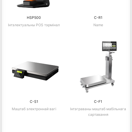
HSP500
C-R1
Інтэлектуальны POS тэрмінал
Name
C-S1
C-F1
Маштаб электроннай вагі
Інтэграваны маштаб мабільнага
сартавання