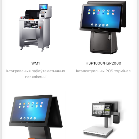
WM1
HSP1000/HSP2000
Інтэграваныя паўаўтаматычныя
Інтэлектуальны POS тэрмінал
павялічэнні