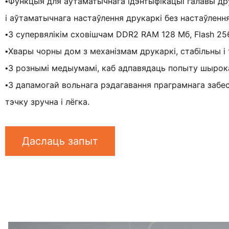
Функцыя для аўтаматычнага ідэнтыфікацыі галавы друк
•
і аўтаматычнага настаўлення друкаркі без настаўленн
З супервялікім сховішчам DDR2 RAM 128 Мб, Flash 25
•
Хвары чорны дом з механізмам друкаркі, стабільны і
•
З рознымі медыумамі, каб адпавядаць попыту шырока
•
З дапамогай вольнага рэдагавання праграмнага забес
•
тэчку зручна і лёгка.
Даслаць запыт