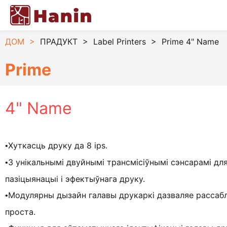
ДОМ
>
ПРАДУКТ
>
Label Printers
>
Prime 4" Name
Prime
4" Name
Хуткасць друку да 8 ips.
•
З унікальнымі двуйнымі трансмісіўнымі сэнсарамі дл
•
пазіцыянацыі і эфектыўнага друку.
Модулярны дызайн галавы друкаркі дазваляе рассабл
•
проста.