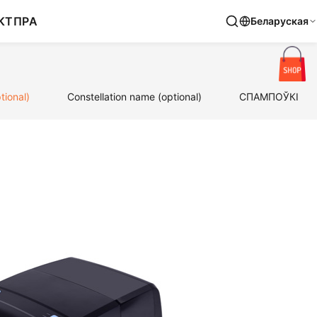
КТ
ПРА
Беларуская
tional)
Constellation name (optional)
СПАМПОЎКІ