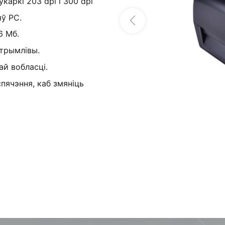
аркі 203 dpi і 300 dpi
яў PC.
6 Мб.
 трымлівы.
й вобласці.
пячэння, каб змяніць