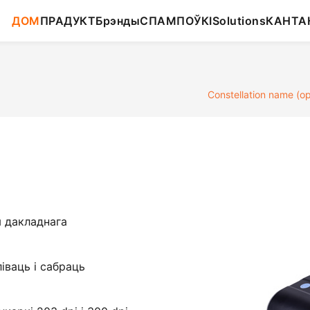
ДОМ
ПРАДУКТ
Брэнды
СПАМПОЎКІ
Solutions
КАНТА
Constellation name (op
я дакладнага
іваць і сабраць