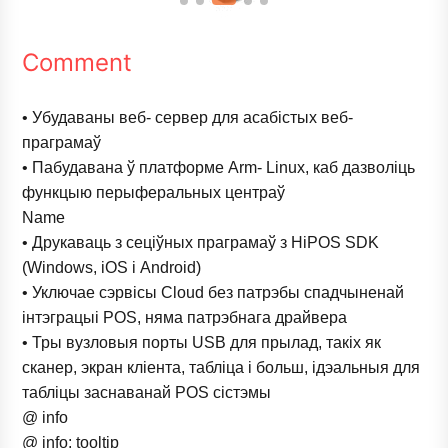
Comment
• Убудаваны веб- сервер для асабістых веб-
праграмаў
• Пабудавана ў платформе Arm- Linux, каб дазволіць
функцыю перыферальных центраў
Name
• Друкаваць з сеціўных праграмаў з HiPOS SDK
(Windows, iOS і Android)
• Уключае сэрвісы Cloud без патрэбы спадчыненай
інтэграцыі POS, няма патрэбнага драйвера
• Тры вузловыя порты USB для прылад, такіх як
сканер, экран кліента, табліца і больш, ідэальныя для
табліцы заснаванай POS сістэмы
@ info
@ info: tooltip