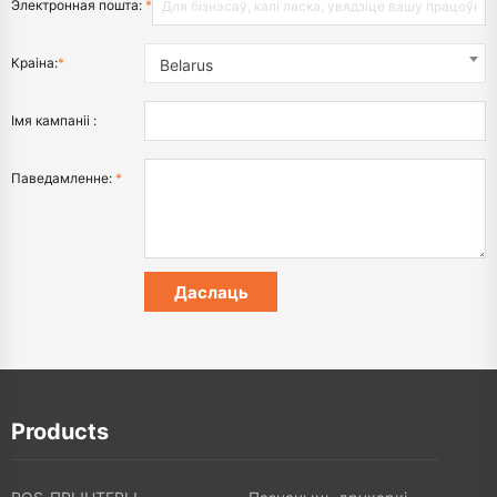
Электронная пошта:
*
Краіна:
*
Belarus
Імя кампаніі :
Паведамленне:
*
Products