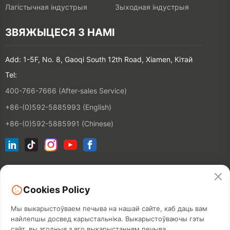
Лагістычная індустрыя
Зыходная індустрыя
ЗВЯЖЫЦЕСЯ З НАМІ
Add: 1-5F, No. 8, Gaoqi South 12th Road, Xiamen, Кітай
Tel:
400-766-7666 (After-sales Service)
+86-(0)592-5885993 (English)
+86-(0)592-5885991 (Chinese)
Далучыцца да спісу электроннай пошты
Cookies Policy
КАНТАКТ
Мы выкарыстоўваем печыва на нашай сайте, каб даць вам
найлепшы досвед карыстальніка. Выкарыстоўваючы гэты
сайт, вы згодныя з яго выкарыстанням печыва.