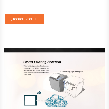
Даслаць запыт