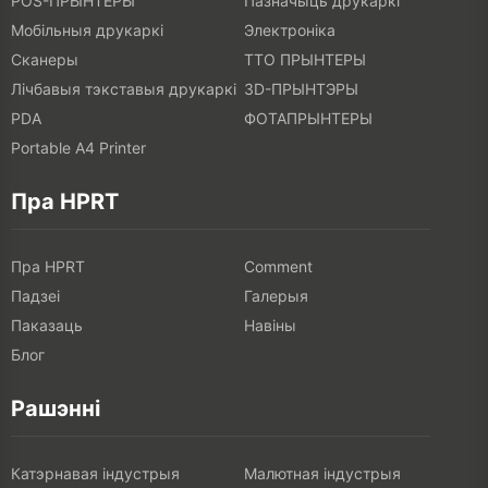
POS-ПРЫНТЕРЫ
Пазначыць друкаркі
Мобільныя друкаркі
Электроніка
Сканеры
ТТО ПРЫНТЕРЫ
Лічбавыя тэкставыя друкаркі
3D-ПРЫНТЭРЫ
PDA
ФОТАПРЫНТЕРЫ
Portable A4 Printer
Пра HPRT
Пра HPRT
Comment
Падзеі
Галерыя
Паказаць
Навіны
Блог
Рашэнні
Катэрнавая індустрыя
Малютная індустрыя