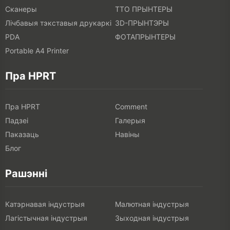
Сканеры
ТТО ПРЫНТЕРЫ
Лічбавыя тэкставыя друкаркі
3D-ПРЫНТЭРЫ
PDA
ФОТАПРЫНТЕРЫ
Portable A4 Printer
Пра HPRT
Пра HPRT
Comment
Падзеі
Галерыя
Паказаць
Навіны
Блог
Рашэнні
Катэрнавая індустрыя
Малютная індустрыя
Лагістычная індустрыя
Зыходная індустрыя