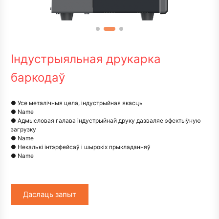
Індустрыяльная друкарка
баркодаў
● Усе металічныя цела, індустрыйная якасць
● Name
● Адмысловая галава індустрыйнай друку дазваляе эфектыўную
загрузку
● Name
● Некалькі інтэрфейсаў і шырокіх прыкладанняў
● Name
Даслаць запыт