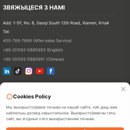
ЗВЯЖЫЦЕСЯ З НАМІ
Add: 1-5F, No. 8, Gaoqi South 12th Road, Xiamen, Кітай
Tel:
400-766-7666 (After-sales Service)
+86-(0)592-5885993 (English)
+86-(0)592-5885991 (Chinese)
Далучыцца да спісу электроннай пошты
Cookies Policy
КАНТАКТ
Мы выкарыстоўваем печыва на нашай сайте, каб даць вам
найлепшы досвед карыстальніка. Выкарыстоўваючы гэты
сайт, вы згодныя з яго выкарыстанням печыва.