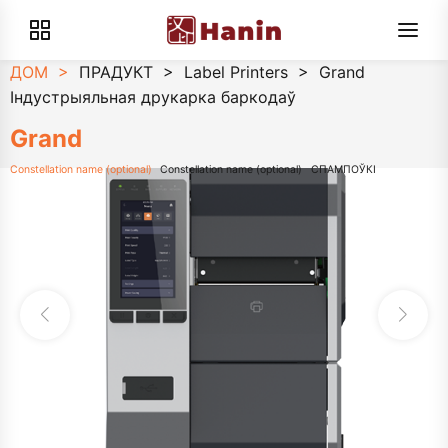
ДОМ
>
ПРАДУКТ
>
Label Printers
>
Grand
Індустрыяльная друкарка баркодаў
Grand
Constellation name (optional)
Constellation name (optional)
СПАМПОЎКІ