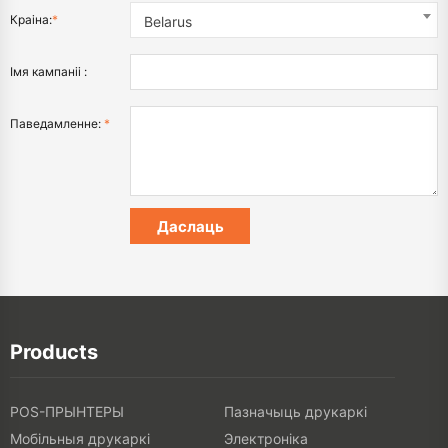
Краіна:
*
Belarus
Імя кампаніі :
Паведамленне:
*
Products
POS-ПРЫНТЕРЫ
Пазначыць друкаркі
Мобільныя друкаркі
Электроніка