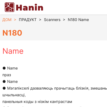
ДОМ
>
ПРАДУКТ
>
Scanners
>
N180 Name
N180
Name
● Name
праз
● Name
● Мэгапікселі дазваляюць прачытаць блізкія, змешаны
шчыльнасці,
панельныя коды з нізкім кантрастам