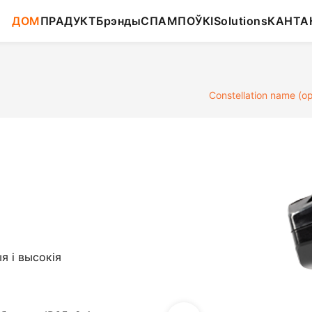
ДОМ
ПРАДУКТ
Брэнды
СПАМПОЎКІ
Solutions
КАНТА
Constellation name (op
я і высокія