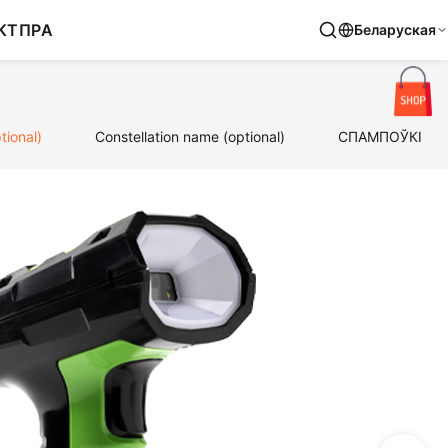
КТ
ПРА
Беларуская
tional)
Constellation name (optional)
СПАМПОЎКІ