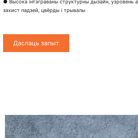
● Высока інтэграваны структурны дызайн, узровень а
захист падзей, цвёрды і трывалы
Даслаць запыт