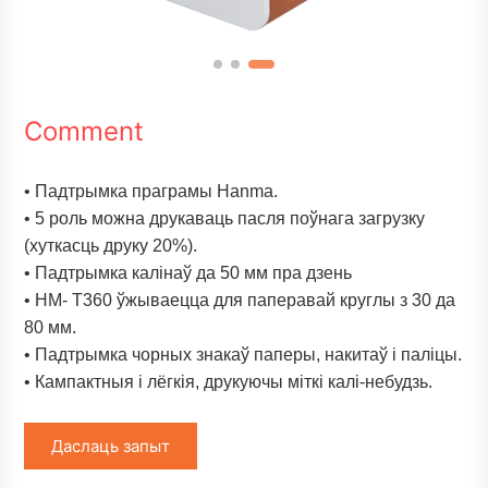
Comment
• Падтрымка праграмы Hanma.
• 5 роль можна друкаваць пасля поўнага загрузку
(хуткасць друку 20%).
• Падтрымка калінаў да 50 мм пра дзень
• HM- T360 ўжываецца для паперавай круглы з 30 да
80 мм.
• Падтрымка чорных знакаў паперы, накитаў і паліцы.
• Кампактныя і лёгкія, друкуючы міткі калі-небудзь.
Даслаць запыт