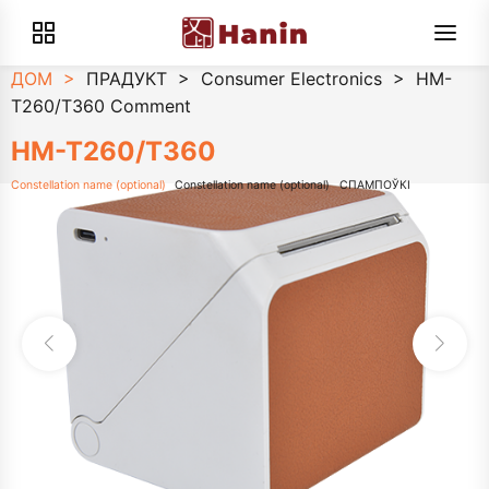
ДОМ
>
ПРАДУКТ
>
Consumer Electronics
>
HM-
T260/T360 Comment
HM-T260/T360
Constellation name (optional)
Constellation name (optional)
СПАМПОЎКІ