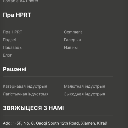
Portable A4 Printer
Пра HPRT
Пра HPRT
Comment
Падзеі
Галерыя
Паказаць
Навіны
Блог
Рашэнні
Катэрнавая індустрыя
Малютная індустрыя
Лагістычная індустрыя
Зыходная індустрыя
ЗВЯЖЫЦЕСЯ З НАМІ
Add: 1-5F, No. 8, Gaoqi South 12th Road, Xiamen, Кітай