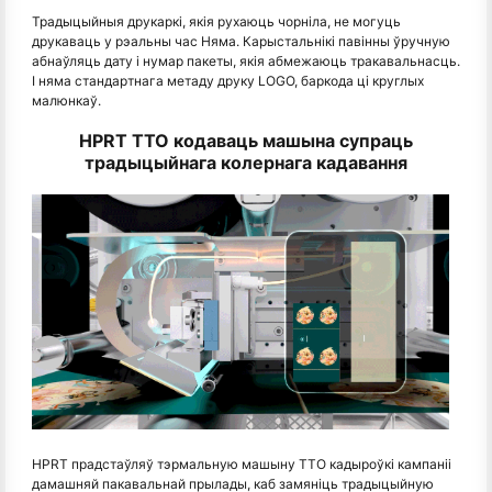
Традыцыйныя друкаркі, якія рухаюць чорніла, не могуць
друкаваць у рэальны час Няма. Карыстальнікі павінны ўручную
абнаўляць дату і нумар пакеты, якія абмежаюць тракавальнасць.
І няма стандартнага метаду друку LOGO, баркода ці круглых
малюнкаў.
HPRT TTO кодаваць машына супраць
традыцыйнага колернага кадавання
HPRT прадстаўляў тэрмальную машыну TTO кадыроўкі кампаніі
дамашняй пакавальнай прылады, каб замяніць традыцыйную