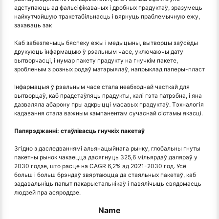
адступаюць ад фальсіфікаваных і дробных прадуктаў, зразумець
найхутчэйшую тракетабільнасць і вярнуць праблемычную ежу,
захаваць зак
Каб забезпечыць бяспеку ежы і медыцыны, вытворцы заўсёды
друкуюць інфармацыю ў рэальным часе, уключаючы дату
вытворчасці, і нумар пакету прадукту на гнучкім пакете,
зробленым з розных родаў матэрыялаў, напрыклад паперы-пласт
Інфармацыя ў рэальным часе стала неабходнай часткай для
вытворцаў, каб прадстаўляць прадукты, калі гэта патрэбна, і яна
дазваляла абарону пры адкрыцці масавых прадуктаў. Тэхналогія
кадавання стала важным кампанентам сучаснай сістэмы якасці.
Папярэджанні: стаўлівасць гнучкіх пакетаў
Згідно з даследваннямі альянацыйнага рынку, глобальны гнуты
пакетны рынок чакаецца дасягнуць 325,6 мільярдаў даляраў у
2030 годзе, што расце на CAGR 6,2% ад 2021-2030 год. Усё
больш і больш брэндаў звяртаюцца да стаяльных пакетаў, каб
задавальніць папыт пакарыстальнікаў і павялічыць свядомасць
людзей пра асяроддзе.
Name