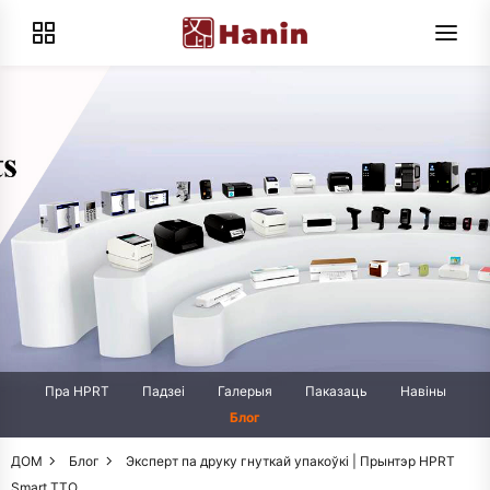
Пра HPRT
Падзеі
Галерыя
Паказаць
Навіны
Блог
ДОМ
Блог
Эксперт па друку гнуткай упакоўкі | Прынтэр HPRT
Smart TTO