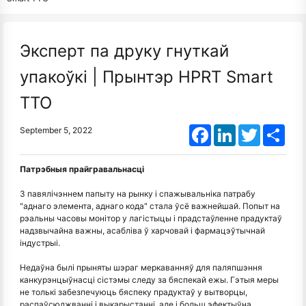
Эксперт па друку гнуткай
упакоўкі | Прынтэр HPRT Smart
TTO
Facebook
LinkedIn
Twitter
Shar
September 5, 2022
Патрэбныя прайгравальнасці
З павялічэннем папыту на рынку і спажывальніка патрабу
"аднаго элемента, аднаго кода" стала ўсё важнейшай. Попыт на
рэальны часовы монітор у лагістыцы і прадстаўленне прадуктаў
надзвычайна важны, асабліва ў харчовай і фармацэўтычнай
індустрыі.
Недаўна былі прыняты шэраг меркаванняў для паляпшэння
канкурэнцыўнасці сістэмы следу за бяспекай ежы. Гэтыя меры
не толькі забезпечуюць бяспеку прадуктаў у вытворцы,
распаўсюджванні і выкарыстанні, але і больш эфектыўна