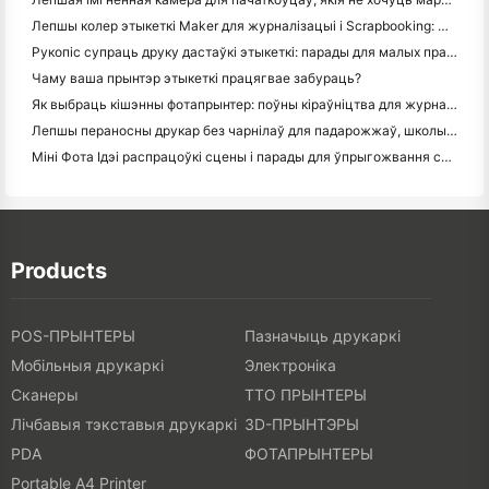
Лепшы колер этыкеткі Maker для журналізацыі і Scrapbooking: Дадаць больш колеру на кожную старонку
Рукопіс супраць друку дастаўкі этыкеткі: парады для малых прадпрыемстваў у 2026 годзе
Чаму ваша прынтэр этыкеткі працягвае забураць?
Як выбраць кішэнны фотапрынтер: поўны кіраўніцтва для журналістаў, падарожжаў і карыстальнікаў iPhone
Лепшы пераносны друкар без чарнілаў для падарожжаў, школы і мабільнай працы: Hanin MT620 Pro Review
Міні Фота Ідэі распрацоўкі сцены і парады для ўпрыгожвання спальні і спальні
Products
POS-ПРЫНТЕРЫ
Пазначыць друкаркі
Мобільныя друкаркі
Электроніка
Сканеры
ТТО ПРЫНТЕРЫ
Лічбавыя тэкставыя друкаркі
3D-ПРЫНТЭРЫ
PDA
ФОТАПРЫНТЕРЫ
Portable A4 Printer