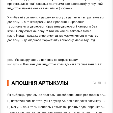
прадукт, адзін код" таксама падтрымлівае распрацоўку гнучкай
індустрыі пакавання на вышэйшы ўзровень.
У лічбавай эры вялікія дадзеныя могуць дапамагчы прапановам
дасягнуць антыкантрафічнага кіравання і кіраванне
тэрмінальнымі дылерамі, кіраванне дылерамі і кантроль без
змены існуючых каналаў. У той жа час ён таксама можа
павялічыць прадажванне, зменшыць маркетинговыя кошты,
дасягнуць дакладнага маркетингу і абарону маркетаў і т.д.
prev:
Як раздрукаваць налепку са штрых-кодам
наступны:
Рашэнні для індустрыі грамадскага харчавання HPRT | Універсальная канфігурацыя для кававых сетак
АПОШНІЯ АРТЫКУЛЫ
БОЛЬШ
Як выбраць правільнае праграмнае забеспячэнне рэстарана для вашага маленькага або сярэдняга рэстарана
Ці патрэбен вам партатыўны друкар A4 для складскіх рахункаў-фактур? Што на самай справе працуе
Ці могуць прынтэры цеплавых этыкетак рабіць воданепранікальныя этыкеткі для прадуктаў малога бізнесу?
Лепшая імгненная камера для пачаткоўцаў, якія не хочуць марнаваць паперу