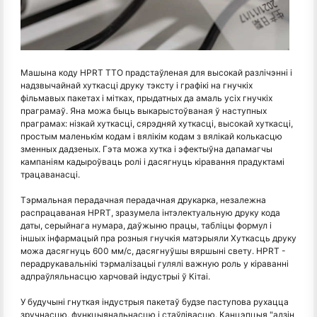
Машына коду HPRT TTO прадстаўленая для высокай разлічэнні і
надзвычайнай хуткасці друку тэксту і графікі на гнучкіх
фільмавых пакетах і мітках, прыдатных да амаль усіх гнучкіх
праграмаў. Яна можа быць выкарыстоўваная ў наступных
праграмах: нізкай хуткасці, сярэдняй хуткасці, высокай хуткасці,
простым маленькім кодам і вялікім кодам з вялікай колькасцю
зменных дадзеных. Гэта можа хутка і эфектыўна дапамагчы
кампаніям кадыроўваць ролі і дасягнуць кіравання прадуктамі
трацаванасці.
Тэрмальная перадачная перадачная друкарка, незалежна
распрацаваная HPRT, зразумела інтэлектуальную друку кода
даты, серыйнага нумара, даўжыню працы, табліцы формул і
іншых інфармацый пра розныя гнучкія матэрыяли Хуткасць друку
можа дасягнуць 600 мм/с, дасягнуўшы вяршыні свету. HPRT -
перадрукавальнікі тэрмалізацыі гулялі важную роль у кіраванні
адпраўляльнасцю харчовай індустрыі ў Кітаі.
У будучыні гнуткая індустрыя пакетаў будзе паступова рухацца
зручнасцю, функцыянальнасцю і стаўлівасцю. Канцэпцыя "адзін