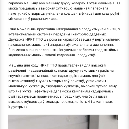
гарачую машыну або машыну друку колераў. Гэтая машына TTO
можа працаваць з высокай хуткасцю машынай папернага
пакету, каб стварыць унікальны код ідэнтыфікацыі для кадыроўкі і
міткавання ў рэальным часе.
І яна можа быць прастойна інтэграваная з прадуктыўнай лініяй, з
інтэлектуальнай сістэмай перадачы і кантролю дадзеных.
Друкарка HPRT TTO шырока выкарыстоўваецца ў вертыкальных
пакавальных машынах і апаратах аўтаматычнага адзначэння.
Яна можа значна палепшыць існуючыя праблемы традыцыйных
кадавальных машын, якасці кадавання і прадуктаў.
Машына для коду HPRT TTO прадстаўленая для высокай
разлічэнні і надзвычайнай хуткасці друку тэкставых графік на
гнучкіх пакетах і мітках, якая падыходзіць амаль для ўсіх
выкарыстанняў гнучкіх матэрыялаў пакетаў, уключаючы
маленькую хуткасць, сярэдняю хуткасць, высокай хуткас Таму
што яна хутка і эфектыўна дапаможа кампаніям кадыроўваць
рулі і зразумець прадметнасць прадуктаў, яна была шмат
выкарыстоўваецца ў медыцыне, ежы, лагістыкі і шмат іншых
індустрыях.