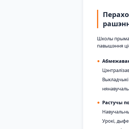
Перахо
рашэнн
Школы прымаю
павышэння ціс
●
Абмежаван
Цэнтралізав
Выкладчыкі
нянавучаль
●
Растучы по
Навучальны
Урокі, дыфе