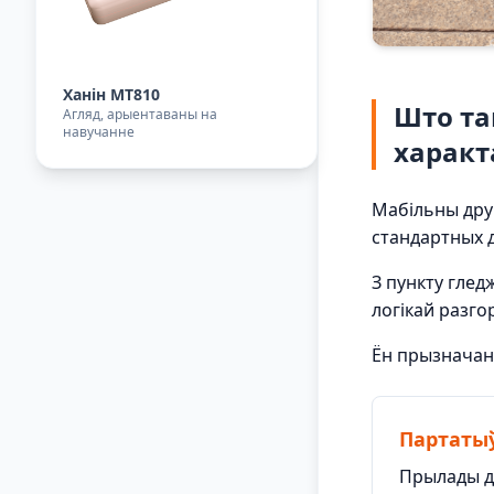
Ханін MT810
Што та
Агляд, арыентаваны на
навучанне
характ
Мабільны дру
стандартных д
З пункту гле
логікай разго
Ён прызначан
Партатыў
Прылады да