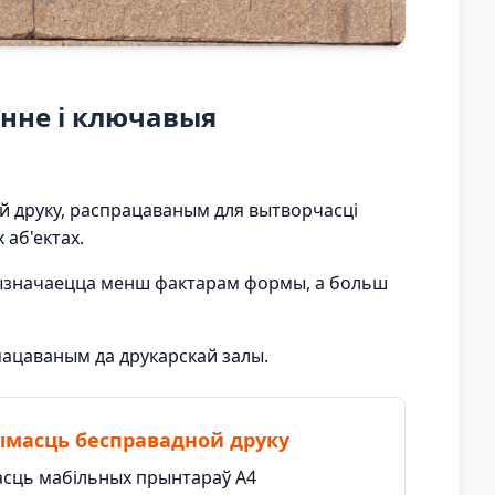
нне і ключавыя
й друку, распрацаваным для вытворчасці
 аб'ектах.
вызначаецца менш фактарам формы, а больш
мацаваным да друкарскай залы.
масць бесправадной друку
сць мабільных прынтараў A4