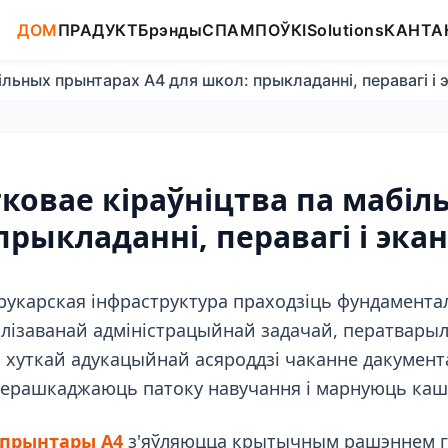
ДОМ
ПРАДУКТ
Брэнды
СПАМПОЎКІ
Solutions
КАНТА
ільных прынтарах A4 для школ: прыкладанні, перавагі і
ковае кіраўніцтва па мабіл
прыкладанні, перавагі і эк
укарская інфраструктура праходзіць фундамента
лізаванай адміністрацыйнай задачай, ператварыл
 хуткай адукацыйнай асяроддзі чаканне дакумента
 перашкаджаюць патоку навучання і марнуюць каш
 прынтары A4
з'яўляюцца крытычным рашэннем г