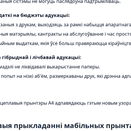
ваныя сістэмы не могуць паслядоўна падтрымліваць.
даткі на бюджэты адукацыі:
язаныя з друкам, выходзяць за рамкі набыцця апаратнаг
ыя матэрыялы, кантракты на абслугоўванне і час прос
ыйным выдаткам, якія ўсё больш правяраюцца кіраўніцт
 гібрыднай і лічбавай адукацыі:
адэлі не ліквідавалі выкарыстанне паперы.
і попыт на нізкі аб'ём, размеркаваны друк, які дрэнна
цеплавыя прынтэры A4 адпавядаюць гэтым новым узор
ыя прыкладанні мабільных прынта