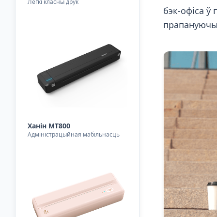
Лёгкі класны друк
бэк-офіса ў
прапануючы
Ханін MT800
Адміністрацыйная мабільнасць