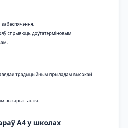
а забеспячэння.
тояў спрыяюць доўгатэрміновым
вам.
 адпавядае традыцыйным прыладам высокай
ам выкарыстання.
раў A4 у школах