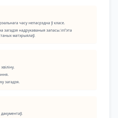
эальнага часу непасрэдна ў класе.
а загадзя надрукаваныя запасы.\nГэта
таных матэрыялаў.
віліну.
ання.
ку загадзя.
 дакументаў.