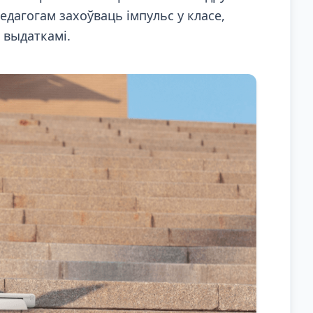
дагогам захоўваць імпульс у класе,
выдаткамі.