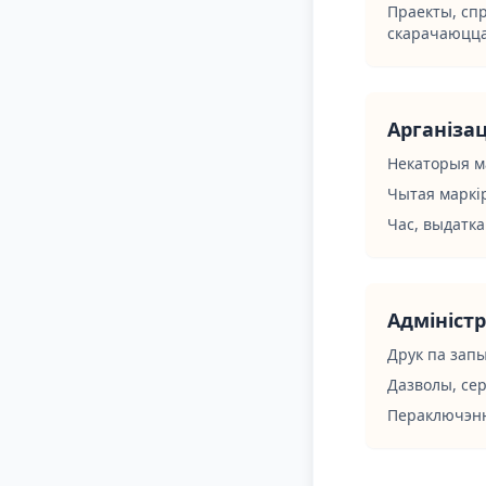
Праекты, сп
скарачаюцца
Арганізац
Некаторыя ма
Чытая маркі
Час, выдатк
Адмініст
Друк па зап
Дазволы, сер
Пераключэнн