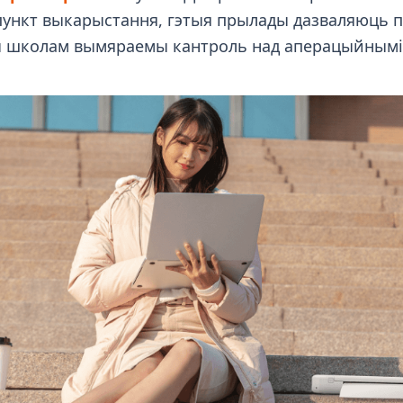
 пункт выкарыстання, гэтыя прылады дазваляюць пе
 школам вымяраемы кантроль над аперацыйнымі 