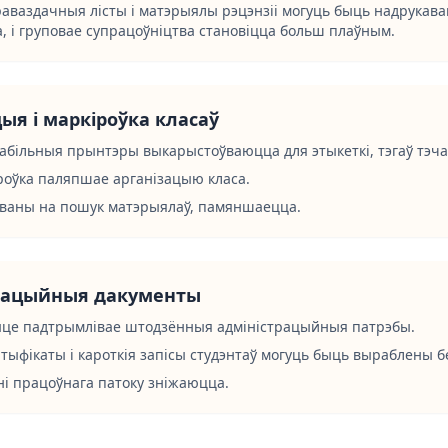
раваздачныя лісты і матэрыялы рэцэнзіі могуць быць надрукав
, і груповае супрацоўніцтва становіцца больш плаўным.
ыя і маркіроўка класаў
більныя прынтэры выкарыстоўваюцца для этыкеткі, тэгаў тэчак
роўка паляпшае арганізацыю класа.
аваны на пошук матэрыялаў, памяншаецца.
рацыйныя дакументы
ыце падтрымлівае штодзённыя адміністрацыйныя патрэбы.
тыфікаты і кароткія запісы студэнтаў могуць быць выраблены бе
і працоўнага патоку зніжаюцца.