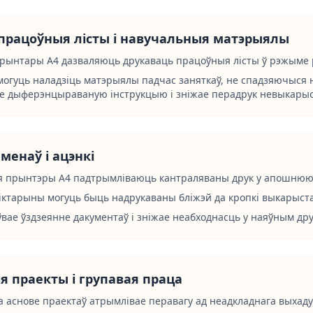
працоўныя лісты і навучальныя матэрыялы
рынтары A4 дазваляюць друкаваць працоўныя лісты ў рэжыме р
могуць наладзіць матэрыялы падчас заняткаў, не спадзяючыся н
е дыферэнцыраваную інструкцыю і зніжае перадрук невыкарыс
менаў і ацэнкі
 прынтэры A4 падтрымліваюць кантраляваны друк у апошнюю х
віктарыны могуць быць надрукаваны бліжэй да кропкі выкарыст
вае ўздзеянне дакументаў і зніжае неабходнасць у наяўным дру
я праекты і групавая праца
 аснове праектаў атрымлівае перавагу ад неадкладнага выхаду