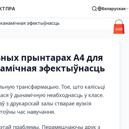
КТ
ПРА
Беларуская
 эканамічная эфектыўнасць
ьных прынтарах A4 для
анамічная эфектыўнасць
льную трансфармацыю. Тое, што калісьці
ася ў дынамічную неабходнасць у класе.
ў з друкарскай залы стварае вузкія
тоўны час навучання.
этай праблемы. Перамяшчаючы друк з