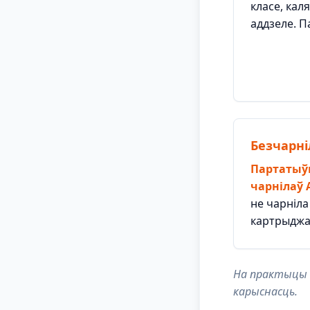
класе, кал
аддзеле. П
Безчарн
Партатыў
чарнілаў 
не чарніла
картрыджа 
На практыцы м
карыснасць.