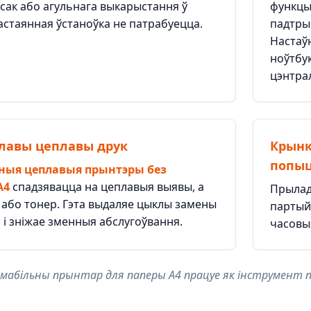
ясак або агульнага выкарыстання ў
функцы
астаянная ўстаноўка не патрабуецца.
падтрым
Настаўн
ноўтбук
цэнтра
ілавы цеплавы друк
Крынк
попы
ныя цеплавыя прынтэры без
A4
спадзявацца на цеплавыя выявы, а
Прылад
 або тонер. Гэта выдаляе цыклы замены
партый 
і зніжае зменныя абслугоўвання.
часовы
абільны прынтар для паперы A4 працуе як інструмент пра