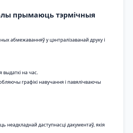
колы прымаюць тэрмічныя
х абмежаванняў у цэнтралізаванай друку і
 выдаткі на час.
обляючы графікі навучання і павялічваючы
ць неадкладнай даступнасці дакументаў, якія