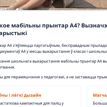
кое мабільны прынтар A4? Вызначэ
арыстыкі
кар A4 з'яўляецца партатыўным, бесправадным прылада
акументаў A4 у месцы выкарыстання ў класах і школьных
джання школьнага выкарыстання мабільны прынтар A4 
ртвання.
ы для перамяшчэння з педагогамі, а не заставацца пры
ны і лёгкі дызайн
Магчы
статкова кампактныя для паліц у
Больша