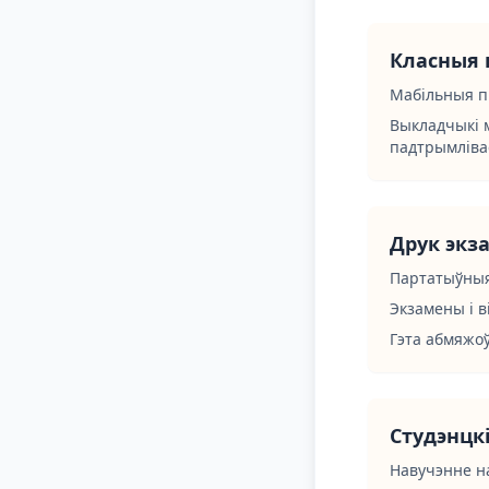
Класныя 
Мабільныя п
Выкладчыкі 
падтрымліва
Друк экза
Партатыўныя
Экзамены і 
Гэта абмяжоў
Студэнцкі
Навучэнне на