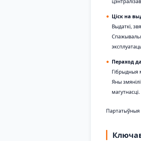
цэнтраліза
●
Ціск на вы
Выдаткі, зв
Спажывальн
эксплуатац
●
Пераход да
Гібрыдныя м
Яны змяніл
магутнасці.
Партатыўныя 
Ключав