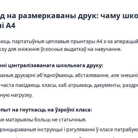
д на размеркаваны друк: чаму ш
і A4
ць партатыўныя цеплавыя прынтэры A4 з-за аперацыйны
ку для зніжэння ўскосных выдаткаў на навучанне.
ні цэнтралізаванага школьнага друку:
аныя друкарні аб'ядноўваюць абсталяванне, але знешнія
 часта пакідаюць класы, каб атрымаць дакументы, раздр
ную нагрузку.
пыт на гнуткасць на ўзроўні класа:
я матэрыялы больш не статычныя.
рэнцыраваныя інструкцыі і рэгуляванні ў класе патрабую