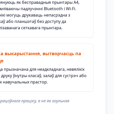
януюць як бесправадныя прынтары A4,
ліваючы падлучэнні Bluetooth і Wi-Fi.
ікі могуць друкаваць непасрэдна з
аў або планшэтаў без доступу да
лізаванага сеткавага прынтара.
а выкарыстання, вытворчасць па
це
а прызначана для неадкладнага, невялікіх
друку ўнутры класаў, залаў для сустрэч або
х навучальных прастор.
цоўнага працэсу, а не як агульная