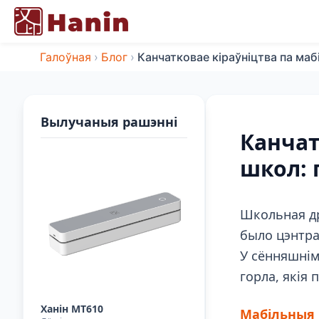
Галоўная
›
Блог
›
Канчатковае кіраўніцтва па маб
Вылучаныя рашэнні
Канчат
школ: 
Школьная др
было цэнтра
У сённяшнім
горла, якія
Ханін MT610
Мабільныя