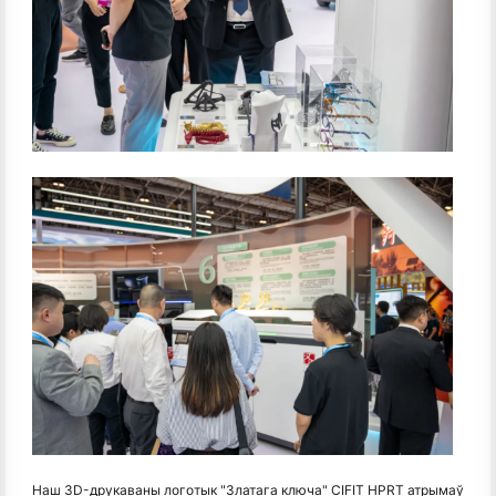
Наш 3D-друкаваны логотык "Златага ключа" CIFIT HPRT атрымаў