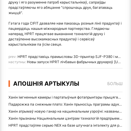
друку і яго разуменне патрэб карыстальнікаў, сапраўды
прадстаўляючы яго абяцанне "спрошчаць друк, багатаваць
жыццё".
Гэтага года CIFIT дазваляе нам паказаць розныя лініі прадуктаў і
пацвердзіць нашыя міжнародныя партнерства. Глядаючы
наперад, HPRT працягвае выкананне тэхналогій друку і
дастаўленне высокаякасных прадуктаў і сервісаў
карыстальнікам па ўсім свеце.
prev:
HPRT прадставіць прамысловы 3D-прынтэр SJF-P380 і многае іншае на Formnext + PM South China 2024
наступны:
Новы запуск HPRT лічбавых фабрычных друкароў [UNK] Далучыцеся да нас на ITMA ASIA + CITME 2024!
АПОШНІЯ АРТЫКУЛЫ
БОЛЬШ
Ханін імгненныя камеры і партатыўныя фотапрынтэры прыцягваюць моцны цікавасць да IEAE Шэньчжэнь 2026
Падарожжа па снежным плато: Ханін прыносіць праграмы адукацыі па фатаграфіі дзецям у Камдо
Ханін атрымаў новую ганар на нацыянальным узроўні: названы "2026 Made in China · Trusted Brand by Consumers"
Ханін прызнаны Нацыянальным цэнтрам тэхналогій прадпрыемстваў для кіраўніцтва інавацыямі
HPRT прадстаўляе серыю NEX на базе штучнага інтэлекту для разумнай рознічнай гандлю на CHINASHOP 2026