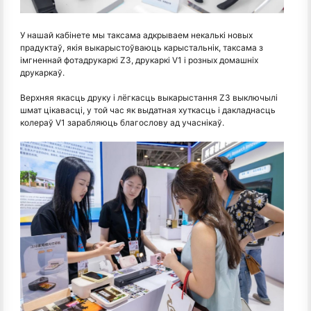
У нашай кабінете мы таксама адкрываем некалькі новых
прадуктаў, якія выкарыстоўваюць карыстальнік, таксама з
імгненнай фотадрукаркі Z3, друкаркі V1 і розных домашніх
друкаркаў.
Верхняя якасць друку і лёгкасць выкарыстання Z3 выключылі
шмат цікавасці, у той час як выдатная хуткасць і дакладнасць
колераў V1 зарабляюць благослову ад учаснікаў.