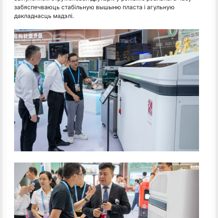
забяспечваюць стабільную вышыню пласта і агульную
дакладнасць мадэлі.