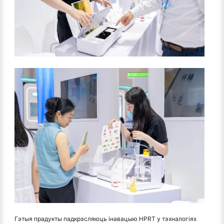
Гэтыя прадукты падкрэсляюць інавацыю HPRT у тэхналогіях