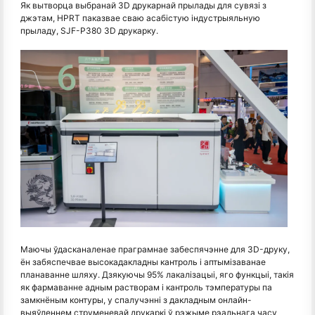
Як вытворца выбранай 3D друкарнай прылады для сувязі з
джэтам, HPRT паказвае сваю асабістую індустрыяльную
прыладу, SJF-P380 3D друкарку.
Маючы ўдасканаленае праграмнае забеспячэнне для 3D-друку,
ён забяспечвае высокадакладны кантроль і аптымізаванае
планаванне шляху. Дзякуючы 95% лакалізацыі, яго функцыі, такія
як фармаванне адным растворам і кантроль тэмпературы па
замкнёным контуры, у спалучэнні з дакладным онлайн-
выяўленнем струменевай друкаркі ў рэжыме рэальнага часу