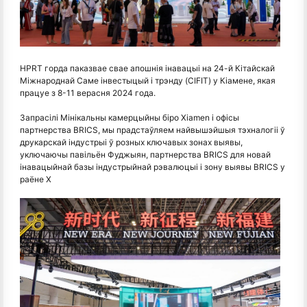
HPRT горда паказвае свае апошнія інавацыі на 24-й Кітайскай
Міжнароднай Саме інвестыцый і трэнду (CIFIT) у Кіамене, якая
працуе з 8-11 верасня 2024 года.
Запрасілі Мінікальны камерцыйны біро Xiamen і офісы
партнерства BRICS, мы прадстаўляем найвышэйшыя тэхналогіі ў
друкарскай індустрыі ў розных ключавых зонах выявы,
уключаючы павільён Фуджыян, партнерства BRICS для новай
інавацыйнай базы індустрыйнай рэвалюцыі і зону выявы BRICS у
раёне Х