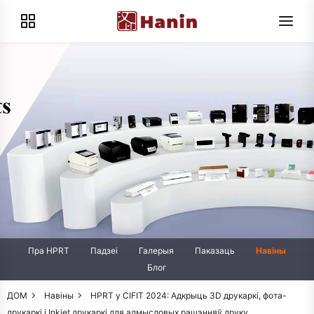
Пра HPRT
Падзеі
Галерыя
Паказаць
Навіны
Блог
ДОМ
Навіны
HPRT у CIFIT 2024: Адкрыць 3D друкаркі, фота-
друкаркі і Inkjet друкаркі для адмысловых рашэнняў друку