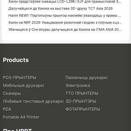
Ханін прадстаўляе інавацыі LCD-L298 і SJF для прамысловай 3D-друку на TCT Asia 2026
Далучайцеся да Ханіна на выставе 3D-друку TCT Asia 2026
Hanin NEW1: Партатыўны прынтэр наклейкі ўваходзіць у крамы LOFT Японіі
Ханін на NRF 2026: Умацаванне рознічнай гандлю з поўным сцэнарыем інтэлектуальных рашэнняў друку
Убачыцеся ў Сінгапуры: далучыцеся да Ханіна на ITMA ASIA 2025, каб быць сведкам апошняй тэхналогіі лічбавай друку
Products
POS-ПРЫНТЕРЫ
Пазначыць друкаркі
Мобільныя друкаркі
Электроніка
Сканеры
ТТО ПРЫНТЕРЫ
Лічбавыя тэкставыя друкаркі
3D-ПРЫНТЭРЫ
PDA
ФОТАПРЫНТЕРЫ
Portable A4 Printer