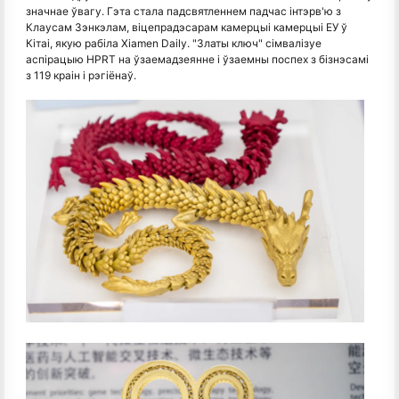
значнае ўвагу. Гэта стала падсвятленнем падчас інтэрв'ю з
Клаусам Зэнкэлам, віцепрадэсарам камерцыі камерцыі ЕУ ў
Кітаі, якую рабіла Xiamen Daily. "Златы ключ" сімвалізуе
аспірацыю HPRT на ўзаемадзеянне і ўзаемны поспех з бізнэсамі
з 119 краін і рэгіёнаў.