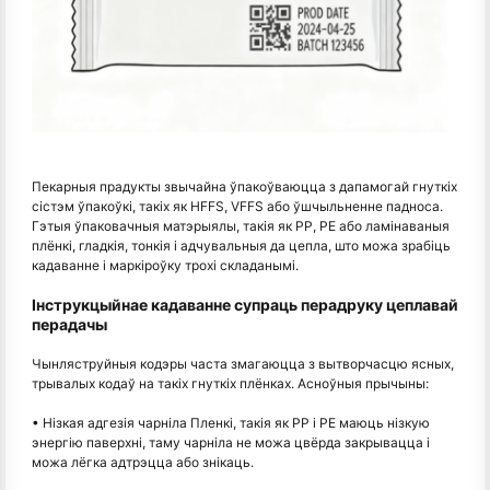
Пекарныя прадукты звычайна ўпакоўваюцца з дапамогай гнуткіх
сістэм ўпакоўкі, такіх як HFFS, VFFS або ўшчыльненне падноса.
Гэтыя ўпаковачныя матэрыялы, такія як PP, PE або ламінаваныя
плёнкі, гладкія, тонкія і адчувальныя да цепла, што можа зрабіць
кадаванне і маркіроўку трохі складанымі.
Інструкцыйнае кадаванне супраць перадруку цеплавай
перадачы
Чынляструйныя кодэры часта змагаюцца з вытворчасцю ясных,
трывалых кодаў на такіх гнуткіх плёнках. Асноўныя прычыны:
• Нізкая адгезія чарніла Пленкі, такія як PP і PE маюць нізкую
энергію паверхні, таму чарніла не можа цвёрда закрывацца і
можа лёгка адтрэцца або знікаць.