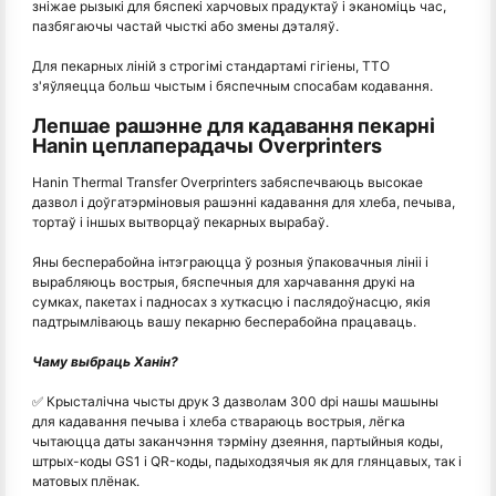
зніжае рызыкі для бяспекі харчовых прадуктаў і эканоміць час,
пазбягаючы частай чысткі або змены дэталяў.
Для пекарных ліній з строгімі стандартамі гігіены, TTO
з'яўляецца больш чыстым і бяспечным спосабам кодавання.
Лепшае рашэнне для кадавання пекарні
Hanin цеплаперадачы Overprinters
Hanin Thermal Transfer Overprinters забяспечваюць высокае
дазвол і доўгатэрміновыя рашэнні кадавання для хлеба, печыва,
тортаў і іншых вытворцаў пекарных вырабаў.
Яны бесперабойна інтэграюцца ў розныя ўпаковачныя лініі і
вырабляюць вострыя, бяспечныя для харчавання друкі на
сумках, пакетах і падносах з хуткасцю і паслядоўнасцю, якія
падтрымліваюць вашу пекарню бесперабойна працаваць.
Чаму выбраць Ханін?
✅ Крысталічна чысты друк З дазволам 300 dpi нашы машыны
для кадавання печыва і хлеба ствараюць вострыя, лёгка
чытаюцца даты заканчэння тэрміну дзеяння, партыйныя коды,
штрых-коды GS1 і QR-коды, падыходзячыя як для глянцавых, так і
матовых плёнак.