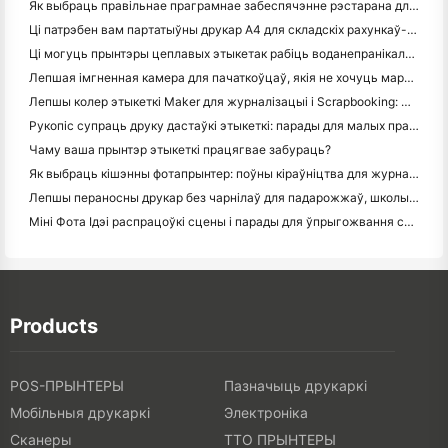
Як выбраць правільнае праграмнае забеспячэнне рэстарана для вашага маленькага або сярэдняга рэстарана
Ці патрэбен вам партатыўны друкар A4 для складскіх рахункаў-фактур? Што на самай справе працуе
Ці могуць прынтэры цеплавых этыкетак рабіць воданепранікальныя этыкеткі для прадуктаў малога бізнесу?
Лепшая імгненная камера для пачаткоўцаў, якія не хочуць марнаваць паперу
Лепшы колер этыкеткі Maker для журналізацыі і Scrapbooking: Дадаць больш колеру на кожную старонку
Рукопіс супраць друку дастаўкі этыкеткі: парады для малых прадпрыемстваў у 2026 годзе
Чаму ваша прынтэр этыкеткі працягвае забураць?
Як выбраць кішэнны фотапрынтер: поўны кіраўніцтва для журналістаў, падарожжаў і карыстальнікаў iPhone
Лепшы пераносны друкар без чарнілаў для падарожжаў, школы і мабільнай працы: Hanin MT620 Pro Review
Міні Фота Ідэі распрацоўкі сцены і парады для ўпрыгожвання спальні і спальні
Products
POS-ПРЫНТЕРЫ
Пазначыць друкаркі
Мобільныя друкаркі
Электроніка
Сканеры
ТТО ПРЫНТЕРЫ