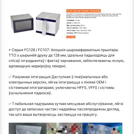
• Серыя FC128 / FC107: Апошнія шырокафарматныя прынтары
TTO з шырынёй друку да 128 мм, ідэальна падыходзяць для
спісаў інгрэдыентаў і фактаў харчавання, забяспечваючы ясную,
адпаведную маркіроўку пекарні.
✅ Разумная інтэграцыя Даступная ў пнеўматычных або
электрычных версіях, лёгка інтэграецца з лініямі OEM і
сістэмнымі інтэгратарамі, уключаючы HFFS, VFFS і сістэмы
ўшчыльнення падносаў.
✅ Глабальная падтрымка хуткае мясцовае абслугоўванне, лёгкі
доступ да запасных частак і надзейны пасляпродажны догляд,
так што ваша вытворчасць застаецца на працягу.