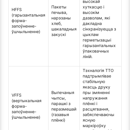
высокай
Пакеты
хуткасцю і
HFFS
печыва,
высокім
(гарызантальная
нарэзаны
дазволам, які
форма-
хлеб,
дакладна
запоўненне-
шакаладныя
сінхранізуецца з
ўшчыльненне)
закускі
цыклам
герметызацыі
гарызантальных
ўпаковачных
ліній.
Тэхналогія TTO
падтрымлівае
стабільную
якасць друку
Выпечаныя
пры змяненні
VFFS
чыпсы,
напружання
(вертыкальная
парашкі з
плёнкі і
форма-
перазмешай
расцягвання,
запоўненне-
(газавыя
забяспечваючы
ўшчыльненне)
плёнкі)
ясную
маркіроўку