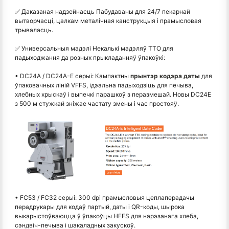
✅ Даказаная надзейнасць Пабудаваны для 24/7 пекарнай
вытворчасці, цалкам металічная канструкцыя і прамысловая
трываласць.
✅ Универсальныя мадэлі Некалькі мадэляў TTO для
падыходжання да розных прыкладанняў ўпакоўкі:
• DC24A / DC24A-E серыі: Кампактны
прынтэр кодэра даты
для
ўпаковачных ліній VFFS, ідэальна падыходзіць для печыва,
хлебных хрыскаў і выпечкі парашкоў з перазмешай. Новы DC24E
з 500 м стужкай зніжае частату змены і час простояў.
• FC53 / FC32 серыі: 300 dpi прамысловыя цеплаперадачы
перадрукары для кодаў партый, даты і QR-коды, шырока
выкарыстоўваюцца ў ўпакоўцы HFFS для нарэзанага хлеба,
сэндвіч-печыва і шакаладных закускоў.