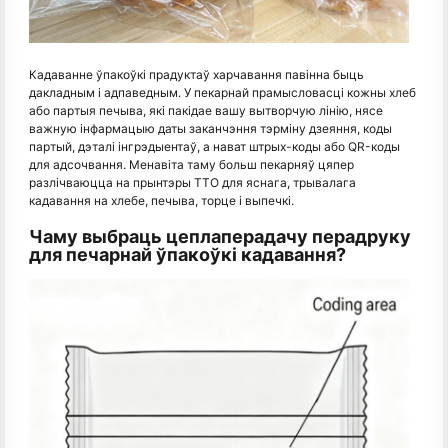
Кадаванне ўпакоўкі прадуктаў харчавання павінна быць
дакладным і адпаведным. У пекарнай прамысловасці кожны хлеб
або партыя печыва, які пакідае вашу вытворчую лінію, нясе
важную інфармацыю даты заканчэння тэрміну дзеяння, коды
партый, дэталі інгрэдыентаў, а нават штрых-коды або QR-коды
для адсочвання. Менавіта таму больш пекарняў цяпер
разлічваюцца на прынтэры TTO для яснага, трывалага
кадавання на хлебе, печыва, торце і выпечкі.
Чаму выбраць цеплаперадачу перадруку
для печарнай ўпакоўкі кадавання?