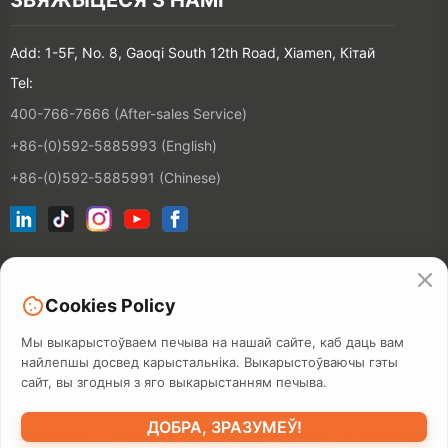
Add: 1-5F, No. 8, Gaoqi South 12th Road, Xiamen, Кітай
Tel:
400-766-7666 (After-sales Service)
+86-(0)592-5885993 (English)
+86-(0)592-5885991 (Chinese)
Далучыцца да спісу электроннай пошты
Cookies Policy
КАНТАКТ
Мы выкарыстоўваем печыва на нашай сайте, каб даць вам
найлепшы досвед карыстальніка. Выкарыстоўваючы гэты
сайт, вы згодныя з яго выкарыстанням печыва.
©2026 XIAMEN HANIN CO., LTD.
ПАЛІТЫКА ПРЫВАТНАСЦІ
ДОБРА, ЗРАЗУМЕЎ!
ТЭРМІН ВЫКАРЫСТАННЯ
МАПА САЙТАЎ