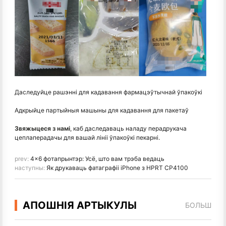
Даследуйце рашэнні для кадавання фармацэўтычнай ўпакоўкі
Адкрыйце партыйныя машыны для кадавання для пакетаў
Звяжыцеся з намі
, каб даследаваць наладу перадрукача
цеплаперадачы для вашай лініі ўпакоўкі пекарні.
prev:
4x6 фотапрынтэр: Усё, што вам трэба ведаць
наступны:
Як друкаваць фатаграфіі iPhone з HPRT CP4100
АПОШНІЯ АРТЫКУЛЫ
БОЛЬШ