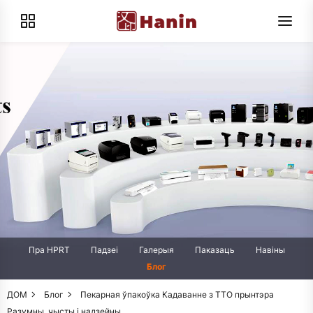
Пра HPRT
Падзеі
Галерыя
Паказаць
Навіны
Блог
ДОМ
Блог
Пекарная ўпакоўка Кадаванне з TTO прынтэра
Разумны, чысты і надзейны