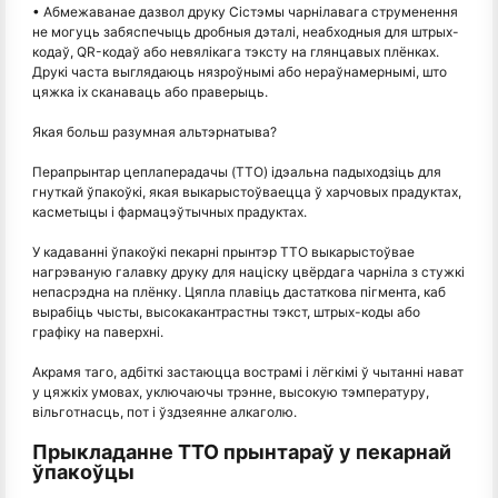
• Абмежаванае дазвол друку Сістэмы чарнілавага струменення
не могуць забяспечыць дробныя дэталі, неабходныя для штрых-
кодаў, QR-кодаў або невялікага тэксту на глянцавых плёнках.
Друкі часта выглядаюць нязроўнымі або нераўнамернымі, што
цяжка іх сканаваць або праверыць.
Якая больш разумная альтэрнатыва?
Перапрынтар цеплаперадачы (TTO) ідэальна падыходзіць для
гнуткай ўпакоўкі, якая выкарыстоўваецца ў харчовых прадуктах,
касметыцы і фармацэўтычных прадуктах.
У кадаванні ўпакоўкі пекарні прынтэр TTO выкарыстоўвае
нагрэваную галавку друку для націску цвёрдага чарніла з стужкі
непасрэдна на плёнку. Цяпла плавіць дастаткова пігмента, каб
вырабіць чысты, высокакантрастны тэкст, штрых-коды або
графіку на паверхні.
Акрамя таго, адбіткі застаюцца вострамі і лёгкімі ў чытанні нават
у цяжкіх умовах, уключаючы трэнне, высокую тэмпературу,
вільготнасць, пот і ўздзеянне алкаголю.
Прыкладанне TTO прынтараў у пекарнай
ўпакоўцы