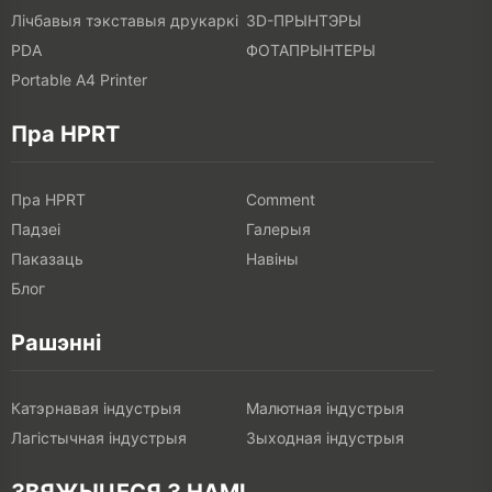
Лічбавыя тэкставыя друкаркі
3D-ПРЫНТЭРЫ
PDA
ФОТАПРЫНТЕРЫ
Portable A4 Printer
Пра HPRT
Пра HPRT
Comment
Падзеі
Галерыя
Паказаць
Навіны
Блог
Рашэнні
Катэрнавая індустрыя
Малютная індустрыя
Лагістычная індустрыя
Зыходная індустрыя
ЗВЯЖЫЦЕСЯ З НАМІ