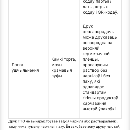
кодаў партыі /
даты, штрых-
кодаў і QR-кодаў.
Друк
цеплаперадачы
можа друкаваць
непасрэдна на
верхняй
герметычнай
Камкі торта,
плёнцы,
Лотка
мочы,
прапануючы
ўшчыльнення
крэмавыя
раствор без
пуфы
чарнілаў і без
паху, які
адпавядае
стандартам
гігіены прадуктаў
харчавання і
чыстай ўпакоўкі.
Друк TTO не выкарыстоўвае вадкія чарніла або растваральнікі,
таму няма туману чарніла і паху. Ён захоўвае зону друку чыстай,