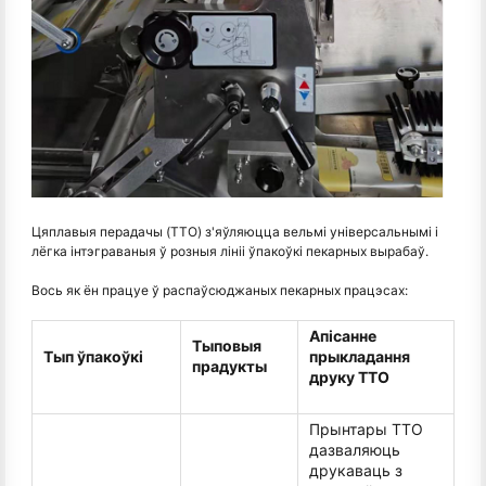
Цяплавыя перадачы (TTO) з'яўляюцца вельмі універсальнымі і
лёгка інтэграваныя ў розныя лініі ўпакоўкі пекарных вырабаў.
Вось як ён працуе ў распаўсюджаных пекарных працэсах:
Апісанне
Тыповыя
Тып ўпакоўкі
прыкладання
прадукты
друку TTO
Прынтары TTO
дазваляюць
друкаваць з