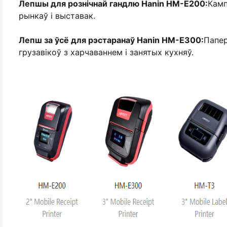
Лепшы для рознічнай гандлю Hanin HM-E200:
Камп
рынкаў і выставак.
Лепш за ўсё для рэстаранаў Hanin HM-E300:
Папер
грузавікоў з харчаваннем і занятых кухняў.