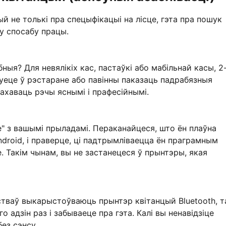
й не толькі пра спецыфікацыі на лісце, гэта пра пошук
у спосабу працы.
ныя? Для невялікіх кас, пастаўкі або мабільнай касы, 2
цуеце ў рэстаране або павінны паказаць падрабязныя
захаваць рэчы яснымі і прафесійнымі.
е" з вашымі прыладамі. Пераканайцеся, што ён плаўна
ndroid, і праверце, ці падтрымліваецца ён праграмным
 Такім чынам, вы не застанецеся ў прынтэры, якая
тваў выкарыстоўваюць прынтэр квітанцый Bluetooth, 
 адзін раз і забываеце пра гэта. Калі вы ненавідзіце
ез сэнсу.