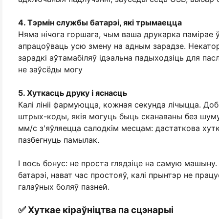
4. Тэрмін службы батарэі, які трымаецца
Няма нічога горшага, чым ваша друкарка памірае 
апрацоўваць усю змену на адным зарадзе. Некато
зарадкі аўтамабіляў ідэальна падыходзіць для пас
не заўсёды могу
5. Хуткасць друку і яснасць
Калі лініі фармуюцца, кожная секунда лічыцца. До
штрых-коды, якія могуць быць сканаваны без шуму
мм/с з'яўляецца салодкім месцам: дастаткова хутк
пазбегнуць памылак.
І вось бонус: не проста глядзіце на самую машын
батарэі, нават час простояў, калі прынтэр не пра
галаўных боляў пазней.
✅ Хуткае кіраўніцтва па сцэнарыі