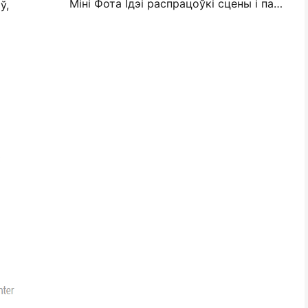
Міні Фота Ідэі распрацоўкі сцены і парады для ўпрыгожвання спальні і спальні
ў,