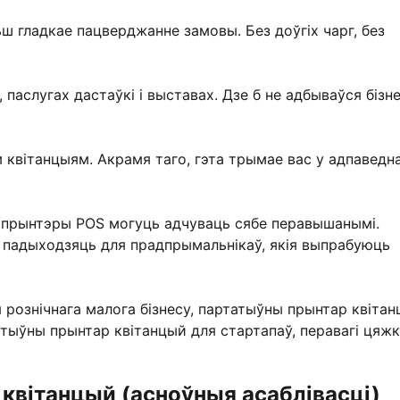
ьш гладкае пацверджанне замовы. Без доўгіх чарг, без
 паслугах дастаўкі і выставах. Дзе б не адбываўся бізне
квітанцыям. Акрамя таго, гэта трымае вас у адпаведн
прынтэры POS могуць адчуваць сябе перавышанымі.
а падыходзяць для прадпрымальнікаў, якія выпрабуюць
 рознічнага малога бізнесу, партатыўны прынтар квіта
атыўны прынтар квітанцый для стартапаў, перавагі цяж
квітанцый (асноўныя асаблівасці)