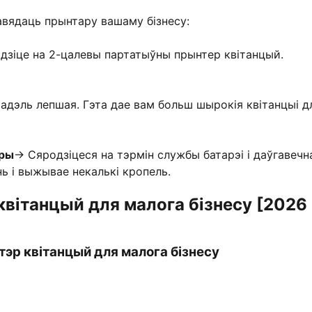
авядаць прынтару вашаму бізнесу:
Ідзіце на 2-цалевы партатыўны прынтер квітанцый.
адэль лепшая. Гэта дае вам больш шырокія квітанцыі д
тры
→ Сяродзіцеся на тэрмін службы батарэі і даўгавечн
ь і выжывае некалькі кропель.
вітанцый для малога бізнесу [2026
р квітанцый для малога бізнесу