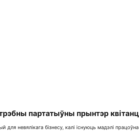
трэбны партатыўны прынтэр квітан
 для невялікага бізнесу, калі існуюць мадэлі працоўна