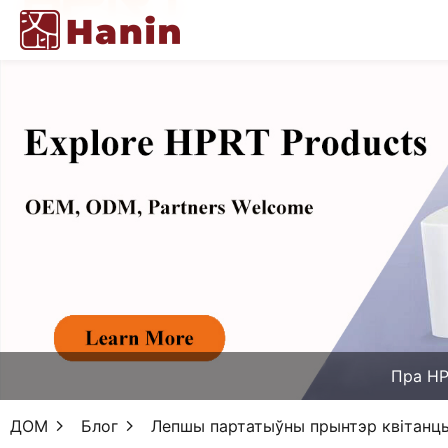
Пра H
ДОМ
Блог
Лепшы партатыўны прынтэр квітанцый