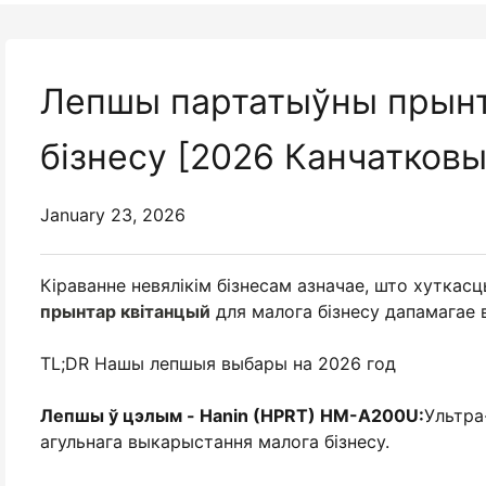
Лепшы партатыўны прынт
бізнесу [2026 Канчатковы
January 23, 2026
Кіраванне невялікім бізнесам азначае, што хуткас
прынтар квітанцый
для малога бізнесу дапамагае 
TL;DR Нашы лепшыя выбары на 2026 год
Лепшы ў цэлым - Hanin (HPRT) HM-A200U
:
Ультра
агульнага выкарыстання малога бізнесу.