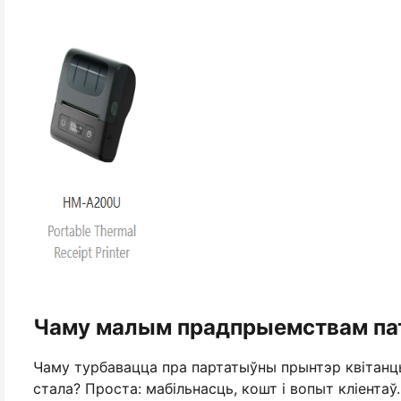
Чаму малым прадпрыемствам па
Чаму турбавацца пра партатыўны прынтэр квітанцый
стала? Проста: мабільнасць, кошт і вопыт кліентаў.