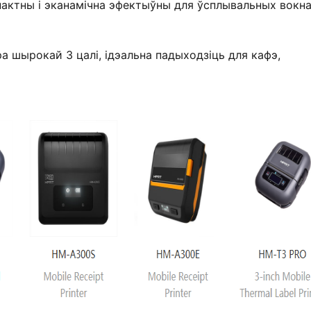
актны і эканамічна эфектыўны для ўсплывальных вокна
а шырокай 3 цалі, ідэальна падыходзіць для кафэ,