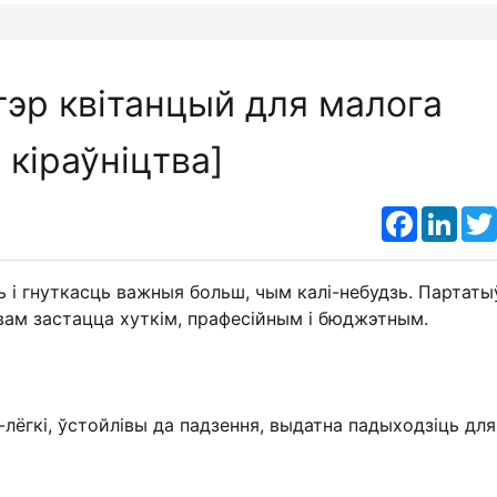
эр квітанцый для малога
 кіраўніцтва]
Faceboo
Link
ць і гнуткасць важныя больш, чым калі-небудзь. Партат
вам застацца хуткім, прафесійным і бюджэтным.
-лёгкі, ўстойлівы да падзення, выдатна падыходзіць для