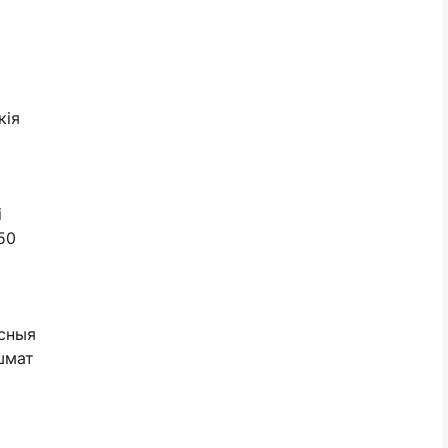
кія
і
50
асныя
 шмат