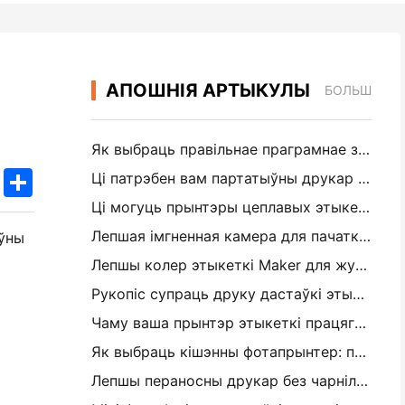
АПОШНІЯ АРТЫКУЛЫ
БОЛЬШ
Як выбраць правільнае праграмнае забеспячэнне рэстарана для вашага маленькага або сярэдняга рэстарана
k
edIn
Twitter
Share
Ці патрэбен вам партатыўны друкар A4 для складскіх рахункаў-фактур? Што на самай справе працуе
Ці могуць прынтэры цеплавых этыкетак рабіць воданепранікальныя этыкеткі для прадуктаў малога бізнесу?
Лепшая імгненная камера для пачаткоўцаў, якія не хочуць марнаваць паперу
ыўны
Лепшы колер этыкеткі Maker для журналізацыі і Scrapbooking: Дадаць больш колеру на кожную старонку
Рукопіс супраць друку дастаўкі этыкеткі: парады для малых прадпрыемстваў у 2026 годзе
Чаму ваша прынтэр этыкеткі працягвае забураць?
Як выбраць кішэнны фотапрынтер: поўны кіраўніцтва для журналістаў, падарожжаў і карыстальнікаў iPhone
Лепшы пераносны друкар без чарнілаў для падарожжаў, школы і мабільнай працы: Hanin MT620 Pro Review