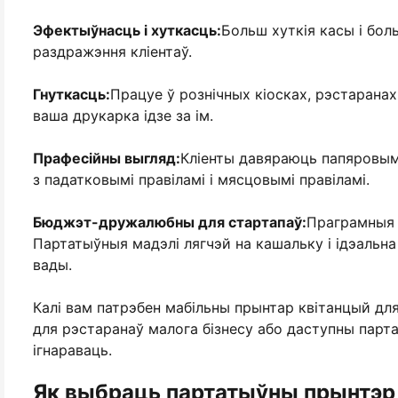
Эфектыўнасць і хуткасць:
Больш хуткія касы і бол
раздражэння кліентаў.
Гнуткасць:
Працуе ў рознічных кіосках, рэстаранах,
ваша друкарка ідзе за ім.
Прафесійны выгляд:
Кліенты давяраюць папяровым 
з падатковымі правіламі і мясцовымі правіламі.
Бюджэт-дружалюбны для стартапаў:
Праграмныя 
Партатыўныя мадэлі лягчэй на кашальку і ідэальн
вады.
Калі вам патрэбен мабільны прынтар квітанцый для
для рэстаранаў малога бізнесу або даступны парт
ігнараваць.
Як выбраць партатыўны прынтэр 