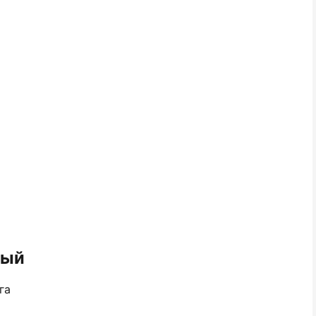
цый
га