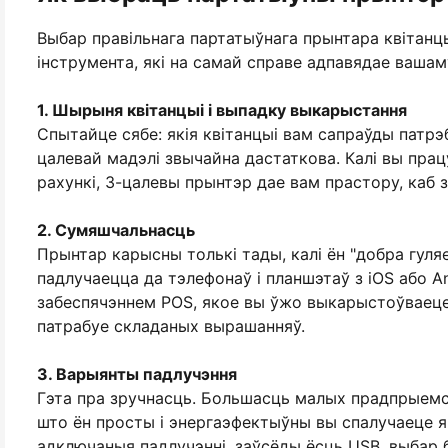
Выбар правільнага партатыўнага прынтара квітанцы
інструмента, які на самай справе адпавядае вашам
1. Шырыня квітанцыі і выпадку выкарыстання
Спытайце сябе: якія квітанцыі вам сапраўды патрэб
цалевай мадэлі звычайна дастаткова. Калі вы пра
рахункі, 3-цалевы прынтэр дае вам прастору, каб 
2. Сумяшчальнасць
Прынтар карысны толькі тады, калі ён "добра гуля
падлучаецца да тэлефонаў і планшэтаў з iOS або A
забеспячэннем POS, якое вы ўжо выкарыстоўваеце.
патрабуе складаных вырашанняў.
3. Варыянты падлучэння
Гэта пра зручнасць. Большасць малых прадпрыемс
што ён просты і энергаэфектыўны вы спалучаеце яго
адключаныя падлучэнні, заўсёды ёсць USB, выбар б