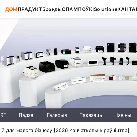
ДОМ
ПРАДУКТ
Брэнды
СПАМПОЎКІ
Solutions
КАНТА
PRT
Падзеі
Галерыя
Паказаць
Навіны
 для малога бізнесу [2026 Канчатковы кіраўніцтва]