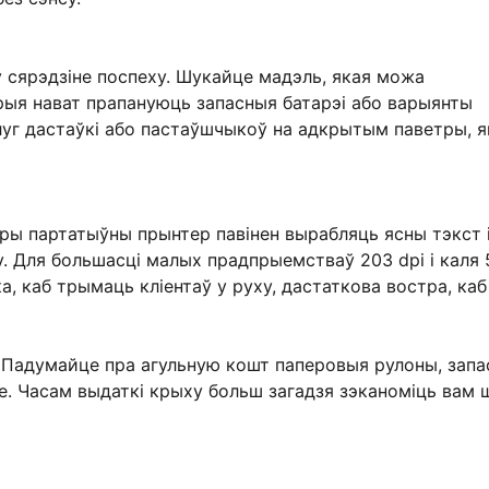
ў сярэдзіне поспеху. Шукайце мадэль, якая можа
рыя нават прапануюць запасныя батарэі або варыянты
луг дастаўкі або пастаўшчыкоў на адкрытым паветры, я
бры партатыўны прынтер павінен вырабляць ясны тэкст 
. Для большасці малых прадпрыемстваў 203 dpi і каля 
а, каб трымаць кліентаў у руху, дастаткова востра, каб
у. Падумайце пра агульную кошт паперовыя рулоны, зап
цуе. Часам выдаткі крыху больш загадзя зэканоміць вам