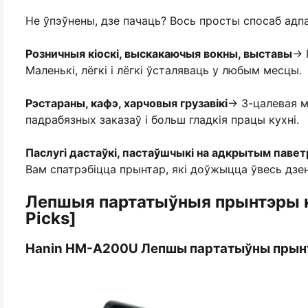
Не ўпэўнены, дзе пачаць? Вось просты спосаб адп
Розничныя кіоскі, выскакаючыя вокны, выставы
→ 
Маленькі, лёгкі і лёгкі ўсталяваць у любым месцы.
Рэстараны, кафэ, харчовыя грузавікі
→ 3-цалевая м
падрабязных заказаў і больш гладкія працы кухні.
Паслугі дастаўкі, пастаўшчыкі на адкрытым паве
Вам спатрэбіцца прынтар, які доўжыцца ўвесь дзен
Лепшыя партатыўныя прынтэры к
Picks]
Hanin HM-A200U Лепшы партатыўны прынтэ