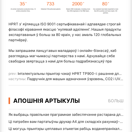
HPRT з' яўляецца ISO 9001 сертыфікаванай і адпавядае строгай
філасофіі кіравання якасцю 'нулявай адхіленні'. Нашыя прадукты
экспартаваныя ў больш за 80 краін, у нас амаль 120 глобальных
партнёраў.
Мы запрашаем ланцугавых маладароў і онлайн-бізнэсаў, каб
разглядаць магчымасці партнерства з намі. Адчувайце сябе
свабодна звяртацца з намі для больш падрабязнасцяў пра
prev:
Інтэлектуальны прынтэр чэкаў HPRT TP900-i: рашэнне для воблачнага і вэб-друку для рознічнага гандлю і грамадскага харчавання
наступны:
Падручнік для машын адзначэння ўзровень, CO2 і UV лазера: тыпы, уласцівасці і праграмы
АПОШНІЯ АРТЫКУЛЫ
БОЛЬШ
Як выбраць правільнае праграмнае забеспячэнне рэстарана для вашага маленькага або сярэдняга рэстарана
Ці патрэбен вам партатыўны друкар A4 для складскіх рахункаў-фактур? Што на самай справе працуе
Ці могуць прынтэры цеплавых этыкетак рабіць воданепранікальныя этыкеткі для прадуктаў малога бізнесу?