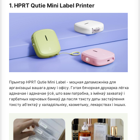
1. HPRT Qutie Mini Label Printer
Прынтэр HPRT Qutie Mini Label - моцная дапаможніка для
арганізацыі вашага дому і офісу. Гэтая бячорная друкарка лёгка
адзначае і адзначае ўсё, што вам патрэбна, з імёнаў захватаў і
гарбатных харчовых банкаў да пасля тэксту даты застаўлення
тэксту аб'ектаў у халадзільніку, казметыку, лекарствах і іншых.