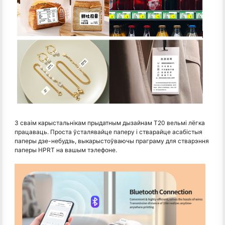
З сваім карыстальнікам прыдатным дызайнам T20 вельмі лёгка
працаваць. Проста ўсталявайце паперу і стварайце асабістыя
паперы дзе-небудзь, выкарыстоўваючы праграму для стварэння
паперы HPRT на вашым тэлефоне.