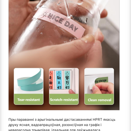
Пры параванні з арыгінальнымі дастасаваннямі HPRT якасць
друку ясная, вадоапрацоўная, рэзэнсіўная на графік і
неверагодна трымлівая, ідэальная для даўжывалага