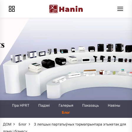
Пра HPRT
Падзеі
Галерыя
Паказаць
Навіны
Блог
ДОМ
Блог
3 лепшых партатыўных тэрмапрынтара этыкетак для
дома і бізнесу