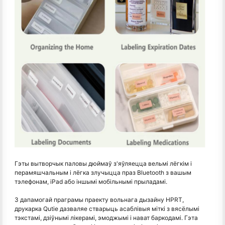
Гэты вытворчык паловы дюймаў з'яўляецца вельмі лёгкім і
перамяшчальным і лёгка злучыцца праз Bluetooth з вашым
тэлефонам, iPad або іншымі мобільнымі прыладамі.
З дапамогай праграмы праекту вольнага дызайну HPRT,
друкарка Qutie дазваляе стварыць асаблівыя міткі з вясёлымі
тэкстамі, дзіўнымі лікерамі, эмоджымі і нават баркодамі. Гэта