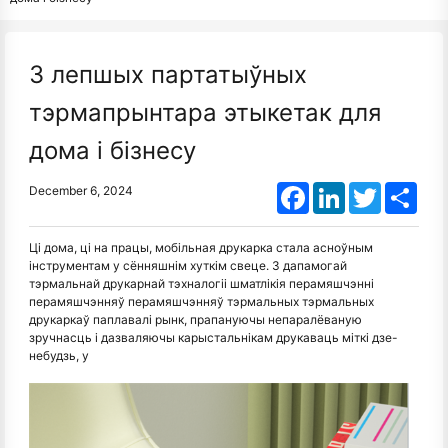
3 лепшых партатыўных
тэрмапрынтара этыкетак для
дома і бізнесу
Facebook
LinkedIn
Twitter
Shar
December 6, 2024
Ці дома, ці на працы, мобільная друкарка стала асноўным
інструментам у сённяшнім хуткім свеце. З дапамогай
тэрмальнай друкарнай тэхналогіі шматлікія перамяшчэнні
перамяшчэнняў перамяшчэнняў тэрмальных тэрмальных
друкаркаў паплавалі рынк, прапануючы непаралёваную
зручнасць і дазваляючы карыстальнікам друкаваць міткі дзе-
небудзь, у