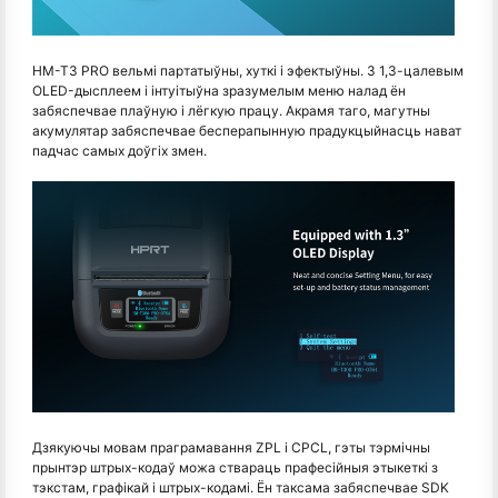
HM-T3 PRO вельмі партатыўны, хуткі і эфектыўны. З 1,3-цалевым
OLED-дысплеем і інтуітыўна зразумелым меню налад ён
забяспечвае плаўную і лёгкую працу. Акрамя таго, магутны
акумулятар забяспечвае бесперапынную прадукцыйнасць нават
падчас самых доўгіх змен.
Дзякуючы мовам праграмавання ZPL і CPCL, гэты тэрмічны
прынтэр штрых-кодаў можа ствараць прафесійныя этыкеткі з
тэкстам, графікай і штрых-кодамі. Ён таксама забяспечвае SDK