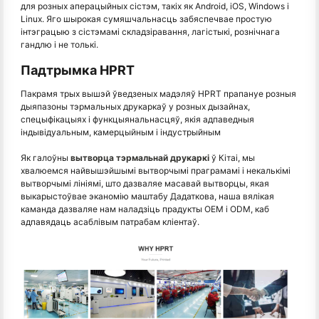
для розных аперацыйных сістэм, такіх як Android, iOS, Windows і
Linux. Яго шырокая сумяшчальнасць забяспечвае простую
інтэграцыю з сістэмамі складзіравання, лагістыкі, рознічнага
гандлю і не толькі.
Падтрымка HPRT
Пакрамя трых вышэй ўведзеных мадэляў HPRT прапануе розныя
дыяпазоны тэрмальных друкаркаў у розных дызайнах,
спецыфікацыях і функцыянальнасцяў, якія адпаведныя
індывідуальным, камерцыйным і індустрыйным
Як галоўны
вытворца тэрмальнай друкаркі
ў Кітаі, мы
хвалюемся найвышэйшымі вытворчымі праграмамі і некалькімі
вытворчымі лініямі, што дазваляе масавай вытворцы, якая
выкарыстоўвае эканомію маштабу Дадаткова, наша вялікая
каманда дазваляе нам наладзіць прадукты OEM і ODM, каб
адпавядаць асаблівым патрабам кліентаў.