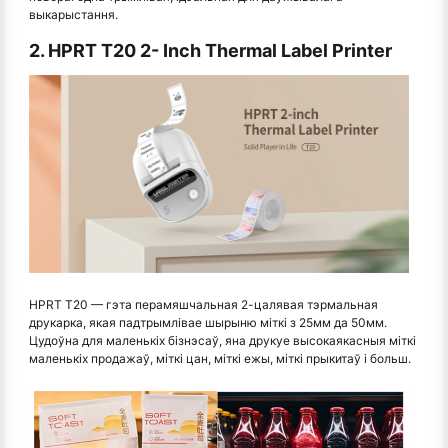
выкарыстання.
2. HPRT T20 2- Inch Thermal Label Printer
HPRT T20 — гэта перамяшчальная 2-цалявая тэрмальная
друкарка, якая падтрымлівае шырыню міткі з 25мм да 50мм.
Цудоўна для маленькіх бізнэсаў, яна друкуе высокаякасныя міткі
маленькіх продажаў, міткі цан, міткі ежы, міткі прыкитаў і больш.