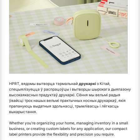
HPRT, вядомы вытворца тэрмальнай
друкаркі
з Кітай,
спецыялізуецца ў распрацоўцы і вытворцы шырокага дыяпазону
высокаякасных прадуктаў друкаркі. Сёння мы вельмі радыя
ўвайсці трох нашых вельмі практычных носных друкаркаў, якія
прапануюць выдатныя здольнасці, трымлівасць і лёгкасць
выкарыстання.
Whether you're organizing your home, managing inventory in a small
business, or creating custom labels for any application, our compact
label printers provide the flexibility and precision you require.