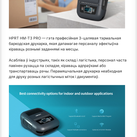
HPRT HM-T3 PRO — гэта прафесійная 3-цалявая тэрмальная
баркодская друкарка, якая дапамагае персаналу эфектыўна
кіраваць рознымі заданнямі на месцы.
Асабліва ў індустрыях, такіх як склад і лагістыка, персонал часта
павінен рухацца па складзе, кіраваць адпраўкамі або
транспартаваць рэчы. Перамяшчальная друкарка неабходная
для друку розных лагістычных міток і дакументаў.