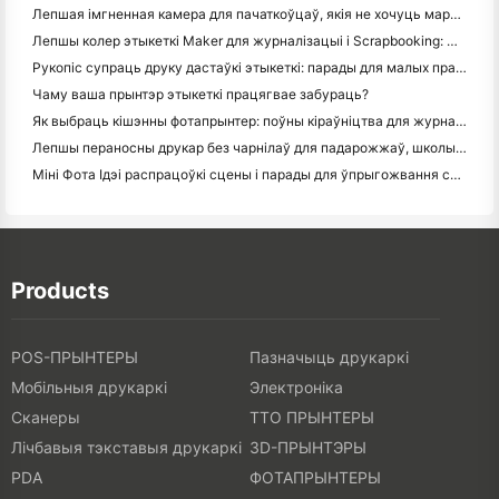
Лепшая імгненная камера для пачаткоўцаў, якія не хочуць марнаваць паперу
Лепшы колер этыкеткі Maker для журналізацыі і Scrapbooking: Дадаць больш колеру на кожную старонку
Рукопіс супраць друку дастаўкі этыкеткі: парады для малых прадпрыемстваў у 2026 годзе
Чаму ваша прынтэр этыкеткі працягвае забураць?
Як выбраць кішэнны фотапрынтер: поўны кіраўніцтва для журналістаў, падарожжаў і карыстальнікаў iPhone
Лепшы пераносны друкар без чарнілаў для падарожжаў, школы і мабільнай працы: Hanin MT620 Pro Review
Міні Фота Ідэі распрацоўкі сцены і парады для ўпрыгожвання спальні і спальні
Products
POS-ПРЫНТЕРЫ
Пазначыць друкаркі
Мобільныя друкаркі
Электроніка
Сканеры
ТТО ПРЫНТЕРЫ
Лічбавыя тэкставыя друкаркі
3D-ПРЫНТЭРЫ
PDA
ФОТАПРЫНТЕРЫ