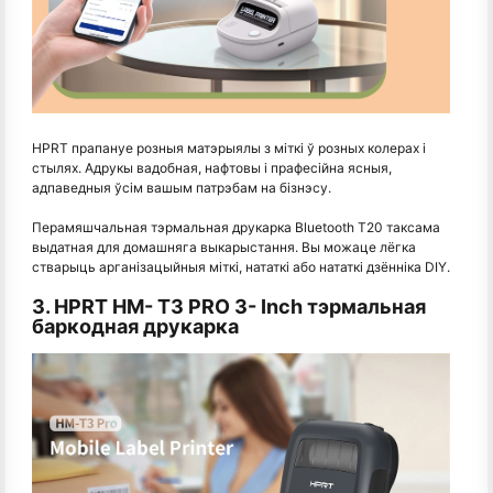
HPRT прапануе розныя матэрыялы з міткі ў розных колерах і
стылях. Адрукы вадобная, нафтовы і прафесійна ясныя,
адпаведныя ўсім вашым патрэбам на бізнэсу.
Перамяшчальная тэрмальная друкарка Bluetooth T20 таксама
выдатная для домашняга выкарыстання. Вы можаце лёгка
стварыць арганізацыйныя міткі, нататкі або нататкі дзённіка DIY.
3. HPRT HM- T3 PRO 3- Inch тэрмальная
баркодная друкарка