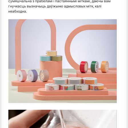
сумяшчальна з прабеламі і пастаяннымі міткамі, даючы вам
гнучкасць вызначыць даўжыню адмысловых мітк, калі
неабходна.