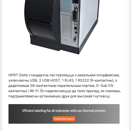
HPRT Delta стандартна пастаўляецца з некалькімі інтэрфейсамі,
уключаючы USB, 3 USB HOST, 1 RJ45, 1 RS232 (9-кантактны), з
дадатковым 36-кантактным паралельным портам, D-Sub (15-
кантактны) і Wi-Fi. Ён падключаецца да такіх прылад, як сканеры,
падтрымліваючы аўтаномную друк для высокай гнуткасці.