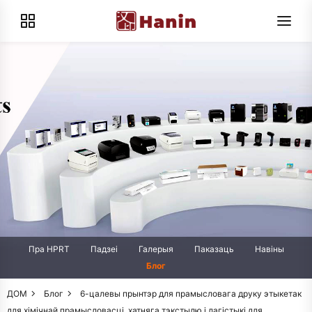
Пра HPRT
Падзеі
Галерыя
Паказаць
Навіны
Блог
ДОМ
Блог
6-цалевы прынтэр для прамысловага друку этыкетак
для хімічнай прамысловасці, хатняга тэкстылю і лагістыкі для