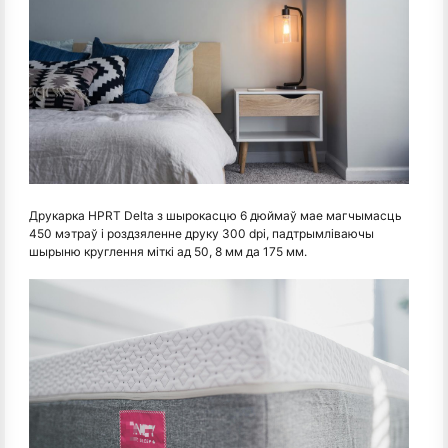
Друкарка HPRT Delta з шырокасцю 6 дюймаў мае магчымасць
450 мэтраў і роздзяленне друку 300 dpi, падтрымліваючы
шырыню круглення міткі ад 50, 8 мм да 175 мм.