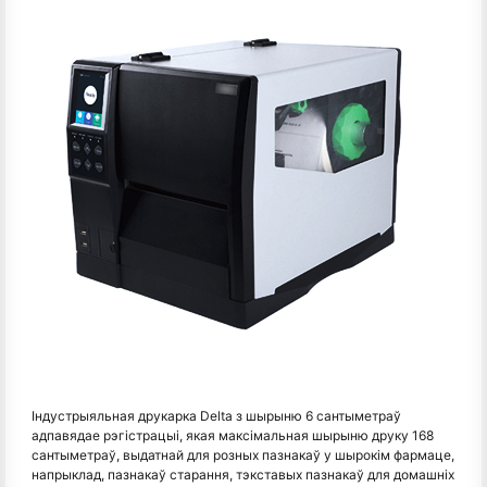
Індустрыяльная друкарка Delta з шырыню 6 сантыметраў
адпавядае рэгістрацыі, якая максімальная шырыню друку 168
сантыметраў, выдатнай для розных пазнакаў у шырокім фармаце,
напрыклад, пазнакаў старання, тэкставых пазнакаў для домашніх