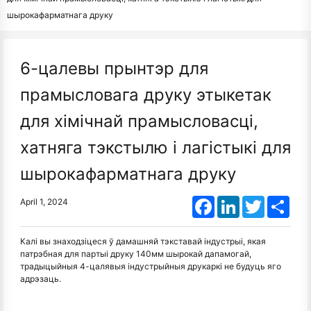
шырокафарматнага друку
6-цалевы прынтэр для
прамысловага друку этыкетак
для хімічнай прамысловасці,
хатняга тэкстылю і лагістыкі для
шырокафарматнага друку
Facebook
LinkedIn
Twitter
Shar
April 1, 2024
Калі вы знаходзіцеся ў дамашняй тэкставай індустрыі, якая
патрэбная для партыі друку 140мм шырокай дапамогай,
традыцыйныя 4-цалявыя індустрыйныя друкаркі не будуць яго
адрэзаць.