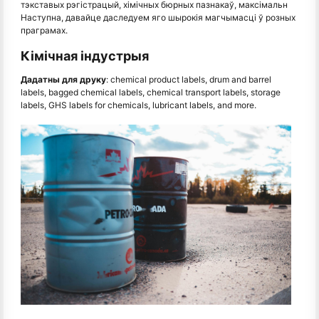
тэкставых рэгістрацый, хімічных бюрных пазнакаў, максімальн
Наступна, давайце даследуем яго шырокія магчымасці ў розных
праграмах.
Кімічная індустрыя
Дадатны для друку
: chemical product labels, drum and barrel
labels, bagged chemical labels, chemical transport labels, storage
labels, GHS labels for chemicals, lubricant labels, and more.