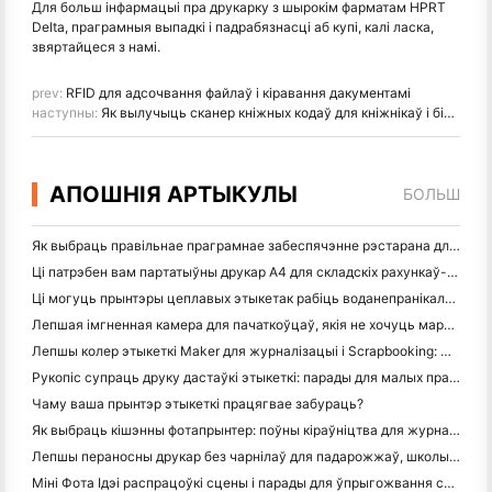
Для больш інфармацыі пра друкарку з шырокім фарматам HPRT
Delta, праграмныя выпадкі і падрабязнасці аб купі, калі ласка,
звяртайцеся з намі.
prev:
RFID для адсочвання файлаў і кіравання дакументамі
наступны:
Як вылучыць сканер кніжных кодаў для кніжнікаў і бібліятэк
АПОШНІЯ АРТЫКУЛЫ
БОЛЬШ
Як выбраць правільнае праграмнае забеспячэнне рэстарана для вашага маленькага або сярэдняга рэстарана
Ці патрэбен вам партатыўны друкар A4 для складскіх рахункаў-фактур? Што на самай справе працуе
Ці могуць прынтэры цеплавых этыкетак рабіць воданепранікальныя этыкеткі для прадуктаў малога бізнесу?
Лепшая імгненная камера для пачаткоўцаў, якія не хочуць марнаваць паперу
Лепшы колер этыкеткі Maker для журналізацыі і Scrapbooking: Дадаць больш колеру на кожную старонку
Рукопіс супраць друку дастаўкі этыкеткі: парады для малых прадпрыемстваў у 2026 годзе
Чаму ваша прынтэр этыкеткі працягвае забураць?
Як выбраць кішэнны фотапрынтер: поўны кіраўніцтва для журналістаў, падарожжаў і карыстальнікаў iPhone
Лепшы пераносны друкар без чарнілаў для падарожжаў, школы і мабільнай працы: Hanin MT620 Pro Review
Міні Фота Ідэі распрацоўкі сцены і парады для ўпрыгожвання спальні і спальні