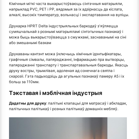
Кімічныя міткі часта выкарыстоўваюць сінтэчныя матэрыяли,
напрыклад PVC, PET і PP, вядомыя за іх адзірнасць да кіслата,
алкалі, высокіх тэмператур, вольнасці і экспартавання на вуліцы.
Друкарка HPRT Delta індустрыяльных баркодаў з'яўляецца
сумяшчальнай з рознымі матэрыяламі сінтэтычных пазнакаў і
можа быць выкарыстоўваецца з смужкамі, заснаванымі на сіні
або змешанымі базкам
Друкаваны кантэнт можа ўключыць хімічныя ідэнтыфікатары,
графічныя сімвалы, папярэджанні, інфармацыю пра вытворцы,
папярэджанні транспарту і транспартавальныя баркоды. Якасць
друку востры, трымлівая, адоленая ад сонечнага святла і
скарозіі. Гэта падыходзіць да агульных пазнакаў памеру A5 і іх
больш за 110мм.
Тэкставая і мэблічная індустрыя
Дадатны для друку
: палітыкі клапацыі для матрасаў і абкладак,
палітычных палітыкаў і розных палітыкаў домашніх мебляў.