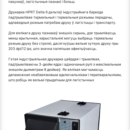
пакункаў, лагістычныя пазнакі і больш.
Друкарка HPRT Delta 6 дэльтаў індустрыйнага баркода
падтрымлівае тэрмальныя і тэрмальныя рэжымы перадачы,
адпаведныя розным патрэбам друку ў лагістыцы і транспарту.
Для вялікага друку пазнакаў знешніх скрынь, дзе трымлівасць
менш крытычная, карыстальнікі могуць выбраць тэрмальны
рэжым друку без стрэлкі, дасягнуўшы вельмі хуткую друку пры
203 dpi/12 ips, што значна паляпшае эфектыўнасць.
Гэтая індустрыяльная друкарка цвёрдая і трымлівая,
падтрымліваючы 3-дюйм ядра і адзначаныя рулі з максімальным
знешнім дыяметрам 8 дюймаў. Яе вялікая магчымасць
дапаможная неабавязковым адключальнікам і ператваральнікам,
што робіць яе вельмі прыдатным для лагістычных