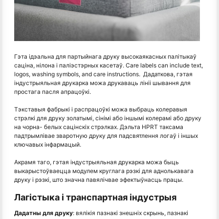
Гэта ідэальна для партыйнага друку высокаякасных палітыкаў
саціна, нілона і паліэстэрных касетаў. Care labels can include text,
logos, washing symbols, and care instructions. Дадаткова, гэтая
індустрыяльная друкарка можа друкаваць лініі шывання для
простага пасля апрацоўкі.
Тэкставыя фабрыкі і распрацоўкі можа выбраць колеравыя
стрэлкі для друку золатымі, сінімі або іншымі колерамі або друку
на чорна- белых сацінскіх стрэлках. Дэльта HPRT таксама
падтрымлівае зваротную друку для падсвятлення логаў і іншых
ключавых інфармацый.
Акрамя таго, гэтая індустрыяльная друкарка можа быць
выкарыстоўваецца модулем круглага рэзкі для аднолькавага
друку і рэзкі, што значна павялічвае эфектыўнасць працы.
Лагістыка і транспартная індустрыя
Дадатны для друку
: вялікія пазнакі знешніх скрынь, пазнакі