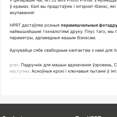
У цяперашні час MT53 Mini Photo Printer з'яўляецца
ў крамах. Калі вы прадстаўнік і інтэрнэт-бізнэс, 
акупавання!
HPRT дастаўляе розныя
перамяшчальныя фотадру
найвышэйшымі тэхналогіямі друку. Плус таго, мы 
параметры, адпаведныя вашым бізнэсам.
Адчувайце сябе свабодным кантактам з намі для п
prev:
Падручнік для машын адзначэння ўзровень, CO
наступны:
Асноўныя крокі і ключавыя пытанні ў ін