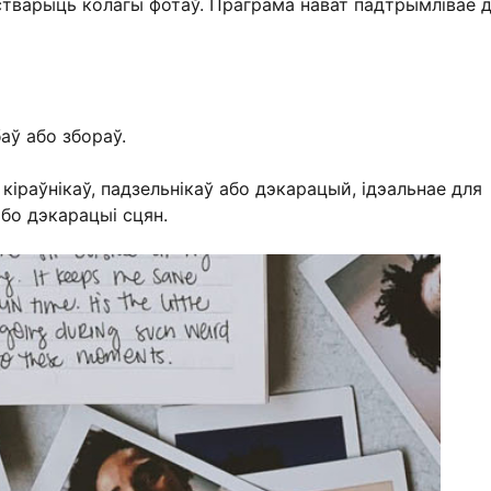
о стварыць колагы фотаў. Праграма нават падтрымлівае 
аў або збораў.
кіраўнікаў, падзельнікаў або дэкарацый, ідэальнае для
або дэкарацыі сцян.