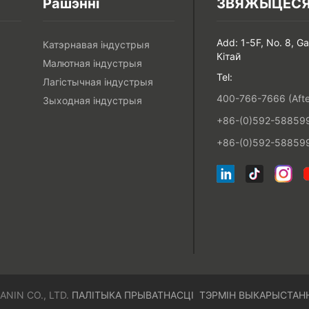
Рашэнні
ЗВЯЖЫЦЕСЯ 
Add: 1-5F, No. 8, G
Катэрнавая індустрыя
Кітай
Малютная індустрыя
Tel:
Лагістычная індустрыя
400-766-7666 (After
Зыходная індустрыя
+86-(0)592-5885993
+86-(0)592-588599
ANIN CO., LTD.
ПАЛІТЫКА ПРЫВАТНАСЦІ
ТЭРМІН ВЫКАРЫСТАН