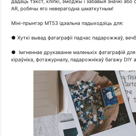
дадаць тэкст, кліпкі, эмоджы і забавыя значкі аб
AR, робячы яго неверагодна шматкутным!
Міні-прынтэр MT53 ідэальна падыходзіць для:
● Хуткі вывад фатаграфіі падчас падарожжаў, вечб
● Імгненнае друкаванне маленькіх фатаграфій для 
кіраўніка, фотажурналу, падарожнікаў багажу DIY 