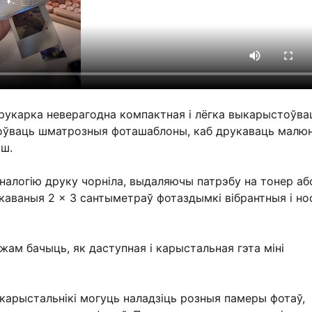
друкарка неверагодна компактная і лёгка выкарыстоўва
тоўваць шматрозныя фоташаблоны, каб друкаваць малюн
ьш.
алогію друку чорніла, выдаляючы патрэбу на тонер аб
укаваныя 2 × 3 сантыметраў фотаздымкі вібрантныя і но
жам бачыць, як даступная і карыстальная гэта міні
карыстальнікі могуць наладзіць розныя памеры фотаў,