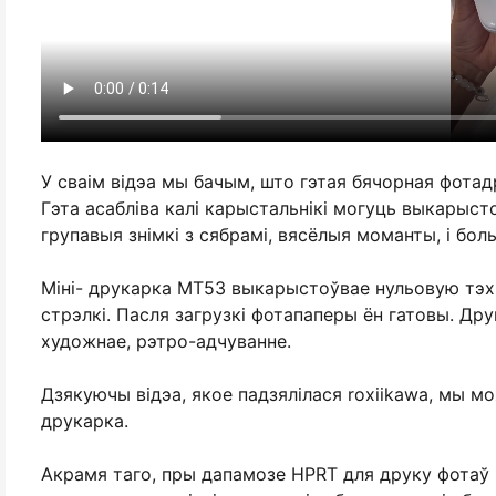
У сваім відэа мы бачым, што гэтая бячорная фота
Гэта асабліва калі карыстальнікі могуць выкарыс
групавыя знімкі з сябрамі, вясёлыя моманты, і бол
Міні- друкарка MT53 выкарыстоўвае нульовую тэхн
стрэлкі. Пасля загрузкі фотапаперы ён гатовы. Др
художнае, рэтро-адчуванне.
Дзякуючы відэа, якое падзялілася roxiikawa, мы мо
друкарка.
Акрамя таго, пры дапамозе HPRT для друку фотаў 