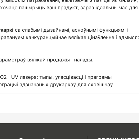
 ў высокім патрабаванні, вылітаючы з паліцы як онлайн, 
які хочаце пашырыць ваш прадукт, зараз ідэальны час для
каркі
са слабымі дызайнамі, асноўнымі функцыямі і
прапануем канкурэнцыйнае вялікае цінаўленне і адмыс
араметраў вялікай продажы і налады.
2 і UV лазера: тыпы, уласцівасці і праграмы
тэграцыі адзначаных друкаркаў для сховішчаў