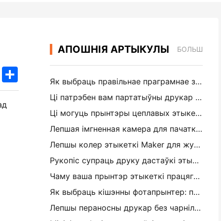
АПОШНІЯ АРТЫКУЛЫ
БОЛЬШ
k
edIn
Twitter
Share
Як выбраць правільнае праграмнае забеспячэнне рэстарана для вашага маленькага або сярэдняга рэстарана
Ці патрэбен вам партатыўны друкар A4 для складскіх рахункаў-фактур? Што на самай справе працуе
ад
Ці могуць прынтэры цеплавых этыкетак рабіць воданепранікальныя этыкеткі для прадуктаў малога бізнесу?
Лепшая імгненная камера для пачаткоўцаў, якія не хочуць марнаваць паперу
Лепшы колер этыкеткі Maker для журналізацыі і Scrapbooking: Дадаць больш колеру на кожную старонку
Рукопіс супраць друку дастаўкі этыкеткі: парады для малых прадпрыемстваў у 2026 годзе
Чаму ваша прынтэр этыкеткі працягвае забураць?
Як выбраць кішэнны фотапрынтер: поўны кіраўніцтва для журналістаў, падарожжаў і карыстальнікаў iPhone
Лепшы пераносны друкар без чарнілаў для падарожжаў, школы і мабільнай працы: Hanin MT620 Pro Review