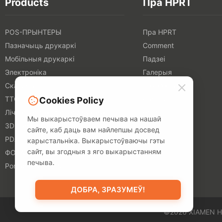
Products
Пра HPRT
POS-ПРЫНТЕРЫ
Пра HPRT
Пазначыць друкаркі
Comment
Мобільныя друкаркі
Падзеі
Электроніка
Галерыя
Сканеры
Паказаць
ТТО ПРЫНТЕРЫ
Навіны
Cookies Policy
Лічбавыя тэкставыя друкаркі
Блог
Мы выкарыстоўваем печыва на нашай
3D-ПРЫНТЭРЫ
сайте, каб даць вам найлепшы досвед
PDA
карыстальніка. Выкарыстоўваючы гэты
сайт, вы згодныя з яго выкарыстанням
ФОТАПРЫНТЕРЫ
печыва.
Portable A4 Printer
ДОБРА, ЗРАЗУМЕЎ!
©2026 XIAMEN H