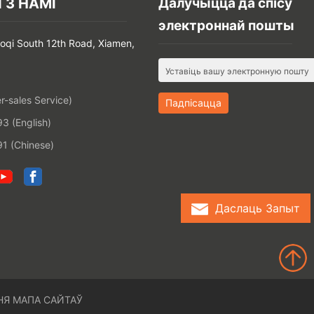
З НАМІ
Далучыцца да спісу
электроннай пошты
aoqi South 12th Road, Xiamen,
-sales Service)
 (English)
1 (Chinese)
Даслаць Запыт
НЯ
МАПА САЙТАЎ