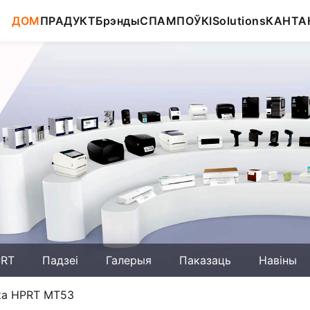
ДОМ
ПРАДУКТ
Брэнды
СПАМПОЎКІ
Solutions
КАНТА
PRT
Падзеі
Галерыя
Паказаць
Навіны
ка HPRT MT53