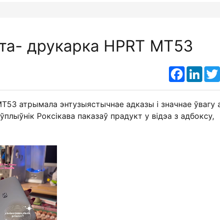
та- друкарка HPRT MT53
Faceboo
Link
T53 атрымала энтузыястычнае адказы і значнае ўвагу 
плыўнік Роксікава паказаў прадукт у відэа з адбоксу,