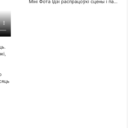
Міні Фота Ідэі распрацоўкі сцены і парады для ўпрыгожвання спальні і спальні
ць.
кі,
о
сяць