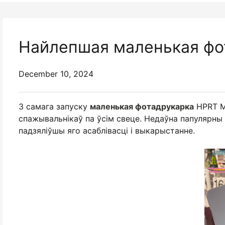
Найлепшая маленькая фо
December 10, 2024
З самага запуску
маленькая фотадрукарка
HPRT M
спажывальнікаў па ўсім свеце. Недаўна папулярны ў
падзяліўшы яго асаблівасці і выкарыстанне.