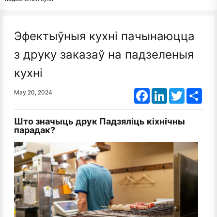
Эфектыўныя кухні пачынаюцца
з друку заказаў на падзеленыя
кухні
Facebook
LinkedIn
Twitter
Shar
May 20, 2024
Што значыць друк Падзяліць кіхнічны
парадак?