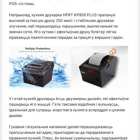
POS-сістэмы.
Напрыклад, кухняя друкарка HPRT KP806 PLUS прапануе
высокай хуткасцю друку 250 мм/с і стабільнае друкавае
злучэнне, каб перашкодзіць парушэнням, выключанымі па
зменах сеткі. Яго хуткае і эфектыўнае друку білетаў лёгка
кіраваецца павялічэннем парадак за працягу вяршыні гадзін.
У гэтай кухняй друкарцы ёсць двухмерны дызайн, які эфектыўна
пашырыць яго жыццё. Гэта таксама вадобная і вольнасць,
ідэальная для супраць жорсткага кухняга асяроддзя з цяжкім
дымам.
Гукавыя і візуальныя напамінкі далей перашкоджваюць
прапушчаным загадам, прыкладаючы да парадкаванага
кіравання кухняй. Плюс, ён вельмі сумяшчальны, падтрымлівае