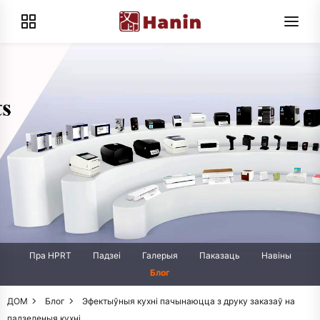
Пра HPRT
Падзеі
Галерыя
Паказаць
Навіны
Блог
ДОМ
Блог
Эфектыўныя кухні пачынаюцца з друку заказаў на
падзеленыя кухні