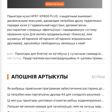
Прынтэра кухні HPRT KP806 PLUS, з выдатнымі вынікамі і
дапаможнымі якасцямі, адпавядае патрэбам друку падзеленых
парадак кухні ў гадавальнай індустрыі, дапамагаючы
рэстарантам стварыць эфектыўную і парадкаваную сістэму
кіравання кухн Для вялікіх продавальнікаў і бізнэсаў, якія
шукаюць аб'яднанне аб'яднанні аб'яднанні атрымальных
друкаркаў, адчувайце свабоднасць звязацца з намі!
prev:
Прынтэры для білетаў на аўтобусы ў сучасным грамадскім транспарце
наступны:
Прадстаўляем высокапрадукцыйны 4-цалевы прамысловы прынтэр штрых-кодаў HPRT Gala
АПОШНІЯ АРТЫКУЛЫ
БОЛЬШ
Як выбраць правільнае праграмнае забеспячэнне рэстарана для вашага маленькага або сярэдняга рэстарана
Ці патрэбен вам партатыўны друкар A4 для складскіх рахункаў-фактур? Што на самай справе працуе
Ці могуць прынтэры цеплавых этыкетак рабіць воданепранікальныя этыкеткі для прадуктаў малога бізнесу?
Лепшая імгненная камера для пачаткоўцаў, якія не хочуць марнаваць паперу