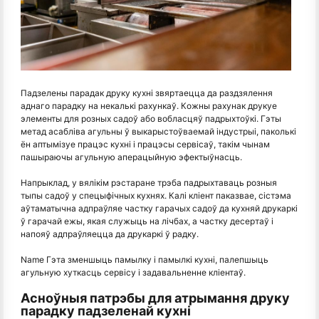
Падзелены парадак друку кухні звяртаецца да раздзялення
аднаго парадку на некалькі рахункаў. Кожны рахунак друкуе
элементы для розных садоў або вобласцяў падрыхтоўкі. Гэты
метад асабліва агульны ў выкарыстоўваемай індустрыі, паколькі
ён аптымізуе працэс кухні і працэсы сервісаў, такім чынам
пашыраючы агульную аперацыйную эфектыўнасць.
Напрыклад, у вялікім рэстаране трэба падрыхтаваць розныя
тыпы садоў у спецыфічных кухнях. Калі кліент паказвае, сістэма
аўтаматычна адпраўляе частку гарачых садоў да кухняй друкаркі
ў гарачай ежы, якая служыць на лічбах, а частку десертаў і
напояў адпраўляецца да друкаркі ў радку.
Name Гэта зменшыць памылку і памылкі кухні, палепшыць
агульную хуткасць сервісу і задавальненне кліентаў.
Асноўныя патрэбы для атрымання друку
парадку падзеленай кухні