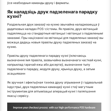
ўсе неабходныя каманды друку і фарматы.
Як наладзіць друк падзеленага парадку
кухні?
Раздзельная друк заказаў на кухню звычайна наладжваецца ў
дадатковых наладах POS-сістэмы. Як правіла, друк квітанцый
падзяляецца на стандартныя квітанцыі і квітанцыі з падзеленымі
заказамі. Пры націсканні на квітанцыі для падзеленых заказаў вы
можаце дадаць новыя правілы друку падзеленых заказаў на
кухню.
Правілы друку падзеленага парадку кухні ўключаюць
вызначэнне імя правіла, зазвычайна вызначанага часткай кухні,
напрыклад гарачай ежы або дэсертаў, вызначэнне тыпу
падзеленага парадку, модуля друку, крыніца друку, а затым
асацыяванн
Як зручная і эфектыўная тэхніка друку атрымання ў гадавальнай
індустрыі, друк падзеленых камандаў кухні стаў магутным
інструментам для аптымізацыі аперацый кухні і паляпшэння
якасці сервісу.