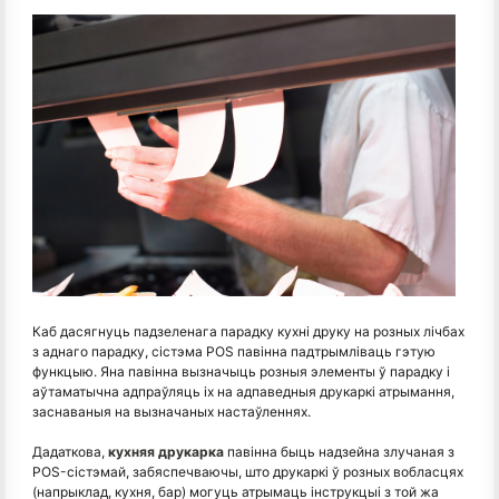
Каб дасягнуць падзеленага парадку кухні друку на розных лічбах
з аднаго парадку, сістэма POS павінна падтрымліваць гэтую
функцыю. Яна павінна вызначыць розныя элементы ў парадку і
аўтаматычна адпраўляць іх на адпаведныя друкаркі атрымання,
заснаваныя на вызначаных настаўленнях.
Дадаткова,
кухняя друкарка
павінна быць надзейна злучаная з
POS-сістэмай, забяспечваючы, што друкаркі ў розных вобласцях
(напрыклад, кухня, бар) могуць атрымаць інструкцыі з той жа