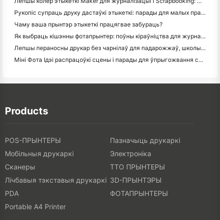
Лепшы колер этыкеткі Maker для журналізацыі і Scrapbooking: Дадаць больш колеру на кожную старонку
Рукопіс супраць друку дастаўкі этыкеткі: парады для малых прадпрыемстваў у 2026 годзе
Чаму ваша прынтэр этыкеткі працягвае забураць?
Як выбраць кішэнны фотапрынтер: поўны кіраўніцтва для журналістаў, падарожжаў і карыстальнікаў iPhone
Лепшы пераносны друкар без чарнілаў для падарожжаў, школы і мабільнай працы: Hanin MT620 Pro Review
Міні Фота Ідэі распрацоўкі сцены і парады для ўпрыгожвання спальні і спальні
Products
POS-ПРЫНТЕРЫ
Пазначыць друкаркі
Мобільныя друкаркі
Электроніка
Сканеры
ТТО ПРЫНТЕРЫ
Лічбавыя тэкставыя друкаркі
3D-ПРЫНТЭРЫ
PDA
ФОТАПРЫНТЕРЫ
Portable A4 Printer