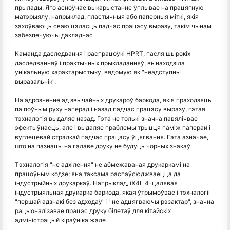
прылады. Яго асноўнае выкарыстанне ўплывае на працягную
матэрыялу, напрыклад, пластычныя або паперныя міткі, якія
захоўваюць сваю цэласць падчас працэсу выразу, такім чынам
забезпечуючы дакладнас
Каманда даследвання і распрацоўкі HPRT, пасля шырокіх
даследванняў і практычных прыкладанняў, вынаходзіла
унікальную характарыстыку, вядомую як "неадступны
выразальнік".
На адрозненне ад звычайных друкароў баркода, якія праходзяць
па поўным руху наперад і назад падчас працэсу выразу, гэтая
тэхналогія выдаляе назад. Гэта не толькі значна павялічвае
эфектыўнасць, але і выдаляе праблемы трыцця паміж паперай і
вуглецевай стрэлкай падчас працэсу ўцягвання. Гэта азначае,
што на пазнацы на галаве друку не будуць чорных знакаў.
Тэхналогія "не адхілення" не абмежаваная друкаркамі на
працоўным кодзе; яна таксама распаўсюджваецца да
індустрыйных друкаркаў. Напрыклад, iX4L 4-цалявая
індустрыяльная друкарка баркода, якая ўтрымоўвае і тэхналогіі
"першай адзнакі без адходаў" і "не адцягваючы рэзактар", значна
рацыоналізавае працэс друку білетаў для кітайскіх
адміністрацый кіраўніка жале