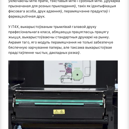
уключаючы міткі праткі, тэкставыя міткі і срэбныя міткі. Друкарка
прызначаная для розных прыкладанняў, такіх як ідэнтыфікацыя
фіксовага асоба, друк адзенняў, перамяшчэнне прадуктаў і
фармацэutiчная друк.
У iT4X, выкарыстоўваным трымлівай галавой друку
прафесіональнага класа, абяцаецца працягласць працягу
жыцця, выкарыстоўваючы стандартныя друкаркі на рынку.
Акрамя таго, яго модуль перамяшчэння не толькі забезпечуе
бяспечную харчуванне паперы, але таксама выкарыстоўвае
прадстаўленне чыстых, дакладных рэзкаў.