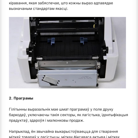
кіравання, якая забяспечае, што кожны выраз адпавядае
вызначаным стандартам якасці.
2. Праграмы
Гілітынны выразальнік мае шмат праграмаў у поле друку
баркодаў, уключаючы такія секторы, як лагістыка, ідэнтыфікацыя
прадуктаў, здароўя і малюнковы продаж.
Напрыклад, ён звычайна выкарыстоўваецца для стварэння
міткаў товараў у лагістыцы, мітках фіксавага актыва і мітках