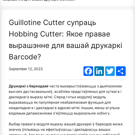
Guillotine Cutter супраць
Hobbing Cutter: Якое правае
вырашэнне для вашай друкаркі
Barcode?
Facebook
LinkedIn
Twitter
Shar
September 12, 2023
Друкаркі з баркодамі
часта выкарыстоўваюцца з дыяпазонам
высокіх дастасаваньняў, асабліва прадстаўленых для хуткага і
дакладнага выразу міткі. Сярод гэтых модуляў модуль
выразваецца як папулярная неабавязковая функцыя для
неадкладнага і дакладнага адрэзкі міткі. Іншым, менш агульна
вядомым дапаможнікам з'яўляецца выразальнік хобінгу.
Выбар правага модуля выразу вашай друкаркі ў баркодзе можа
значна ўплываць на ефектыўнасць і дакладнасць вашых
аперацый. Але як вы вырашыце паміж гілётынным і хобінгам?