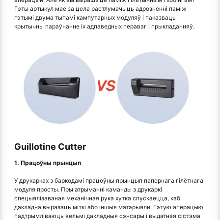
Гэты артыкул мае за цела растлумачыць адрозненні паміж
гэтымі двума тыпамі кампутарных модуляў і паказваць
крытычны параўнанне іх адпаведных пераваг і прыкладанняў.
Guillotine Cutter
1. Працоўны прынцып
У друкарках з баркодамі працоўны прынцып папернага гілётнага
модуля просты. Пры атрыманні каманды з друкаркі
спецыялізаваная механічная рука хутка спускаецца, каб
дакладна выразаць міткі або іншыя матэрыяли. Гэтую аперацыю
падтрымліваюць вельмі дакладныя сэнсары і выдатная сістэма