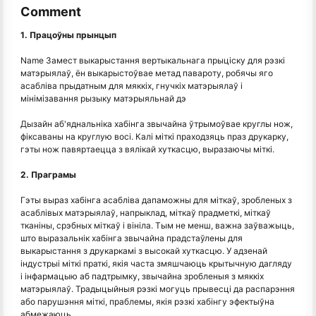
Comment
1. Працоўны прынцып
Name Замест выкарыстання вертыкальнага прыціску для рэзкі
матэрыялаў, ён выкарыстоўвае метад павароту, робячы яго
асабліва прыдатным для мяккіх, гнучкіх матэрыялаў і
мінімізавання рызыку матэрыяльнай дэ
Дызайн аб'яднальніка хабінга звычайна ўтрымоўвае круглы нож,
фіксаваны на круглую восі. Калі міткі праходзяць праз друкарку,
гэты нож павяртаецца з вялікай хуткасцю, выразаючы міткі.
2. Праграмы
Гэты выраз хабінга асабліва дапаможны для міткаў, зробленых з
асаблівых матэрыялаў, напрыклад, міткаў прадметкі, міткаў
тканіны, срэбных міткаў і вініла. Тым не менш, важна заўважыць,
што выразальнік хабінга звычайна прадстаўлены для
выкарыстання з друкаркамі з высокай хуткасцю. У адзенай
індустрыі міткі праткі, якія часта змяшчаюць крытычную дагляду
і інфармацыю аб падтрымку, звычайна зробленыя з мяккіх
матэрыялаў. Традыцыйныя рэзкі могуць прывесці да распарэння
або парушэння міткі, праблемы, якія рэзкі хабінгу эфектыўна
абмежаюць.