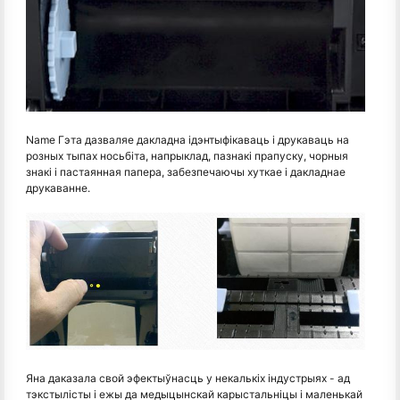
Name Гэта дазваляе дакладна ідэнтыфікаваць і друкаваць на
розных тыпах носьбіта, напрыклад, пазнакі прапуску, чорныя
знакі і пастаянная папера, забезпечаючы хуткае і дакладнае
друкаванне.
Яна даказала свой эфектыўнасць у некалькіх індустрыях - ад
тэкстылісты і ежы да медыцынскай карыстальніцы і маленькай