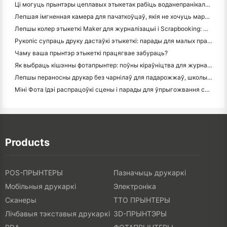
Ці могуць прынтэры цеплавых этыкетак рабіць воданепранікальныя этыкеткі для прадуктаў малога бізнесу?
Лепшая імгненная камера для пачаткоўцаў, якія не хочуць марнаваць паперу
Лепшы колер этыкеткі Maker для журналізацыі і Scrapbooking: Дадаць больш колеру на кожную старонку
Рукопіс супраць друку дастаўкі этыкеткі: парады для малых прадпрыемстваў у 2026 годзе
Чаму ваша прынтэр этыкеткі працягвае забураць?
Як выбраць кішэнны фотапрынтер: поўны кіраўніцтва для журналістаў, падарожжаў і карыстальнікаў iPhone
Лепшы пераносны друкар без чарнілаў для падарожжаў, школы і мабільнай працы: Hanin MT620 Pro Review
Міні Фота Ідэі распрацоўкі сцены і парады для ўпрыгожвання спальні і спальні
Products
POS-ПРЫНТЕРЫ
Пазначыць друкаркі
Мобільныя друкаркі
Электроніка
Сканеры
ТТО ПРЫНТЕРЫ
Лічбавыя тэкставыя друкаркі
3D-ПРЫНТЭРЫ