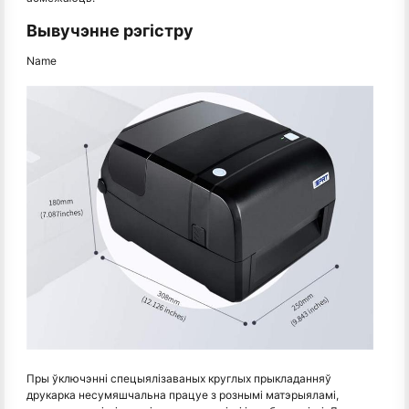
Вывучэнне рэгістру
Name
Пры ўключэнні спецыялізаваных круглых прыкладанняў
друкарка несумяшчальна працуе з рознымі матэрыяламі,