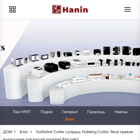
Пра HPRT
Падзеі
Галерыя
Паказаць
Навіны
Блог
ДОМ
Блог
Guillotine Cutter супраць Hobbing Cutter: Якое правае
вырашэнне для вашай друкаркі Barcode?