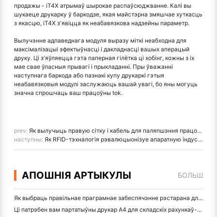
продажы - iT4X атрымаў шырокае распаўсюджванне. Калі вы
шукаеце друкарку ў баркодзе, якая майстэрна змяшчае хуткасць
з якасцю, iT4X з'явіцца як неабавязкова надзейны параметр.
Вылучэнне адпаведнага модуля выразу міткі неабходна для
максімалізацыі эфектыўнасці і дакладнасці вашых аперацый
друку. Ці з'яўляецца гэта паперная гілётка ці хобінг, кожны з іх
мае свае ўласныя прывагі і прыкладанні. Пры ўважанні
наступнага баркода або пазнакі купу друкаркі гэтыя
неабавязковыя модулі заслужаюць вашай увагі, бо яны могуць
значна спрошчаць ваш працоўны tok.
prev:
Як вылучыць правую сітку і кабель для паляпшэння працоўнай эфектыўнасці і бяспекі
наступны:
Як RFID-тэхналогія рэвалюцыонізуе апаратную індустрыю
АПОШНІЯ АРТЫКУЛЫ
БОЛЬШ
Як выбраць правільнае праграмнае забеспячэнне рэстарана для вашага маленькага або сярэдняга рэстарана
Ці патрэбен вам партатыўны друкар A4 для складскіх рахункаў-фактур? Што на самай справе працуе