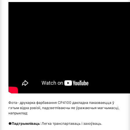
Фота- друкарка фарбавання CP4100 дакладна паказваецца ў
гэтым відэа рэвізіі, падсветліваючы яе ўражаючыя магчымасці,
напрыклад:
●
Падтрымліваць
: Легка транспартаваць і захоўваць.