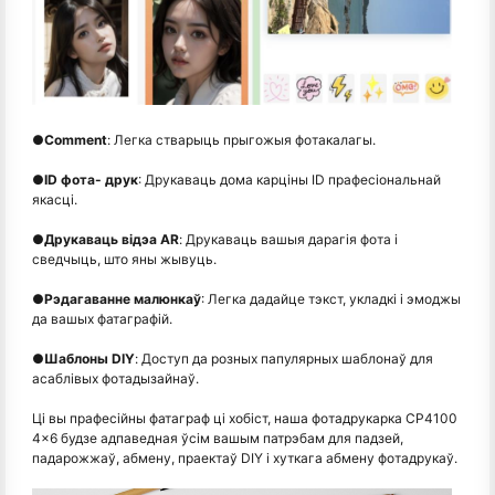
●
Comment
: Легка стварыць прыгожыя фотакалагы.
●
ID фота- друк
: Друкаваць дома карціны ID прафесіональнай
якасці.
●
Друкаваць відэа AR
: Друкаваць вашыя дарагія фота і
сведчыць, што яны жывуць.
●
Рэдагаванне малюнкаў
: Легка дадайце тэкст, укладкі і эмоджы
да вашых фатаграфій.
●
Шаблоны DIY
: Доступ да розных папулярных шаблонаў для
асаблівых фотадызайнаў.
Ці вы прафесійны фатаграф ці хобіст, наша фотадрукарка CP4100
4x6 будзе адпаведная ўсім вашым патрэбам для падзей,
падарожжаў, абмену, праектаў DIY і хуткага абмену фотадрукаў.