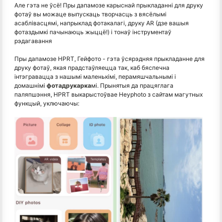
Але гэта не ўсё! Пры дапамозе карыснай прыкладанні для друку
фотаў вы можаце выпускаць творчасць з вясёлымі
асаблівасцямі, напрыклад фотакалагі, друку AR (дзе вашыя
фотаздымкі пачынаюць жыццё!) і тонаў інструментаў
рэдагавання
Пры дапамозе HPRT, Гейфото - гэта ўсярэдняя прыкладанне для
друку фотаў, якая прадстаўляецца так, каб бяспечна
інтэгравацца з нашымі маленькімі, перамяшчальнымі і
домашнімі
фотадрукарка
мі. Прынятыя да працяглага
паляпшэння, HPRT выкарыстоўвае Heyphoto з сайтам магутных
функцый, уключаючы: