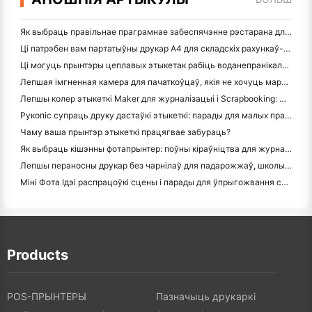
Як выбраць правільнае праграмнае забеспячэнне рэстарана для вашага маленькага або сярэдняга рэстарана
Ці патрэбен вам партатыўны друкар A4 для складскіх рахункаў-фактур? Што на самай справе працуе
Ці могуць прынтэры цеплавых этыкетак рабіць воданепранікальныя этыкеткі для прадуктаў малога бізнесу?
Лепшая імгненная камера для пачаткоўцаў, якія не хочуць марнаваць паперу
Лепшы колер этыкеткі Maker для журналізацыі і Scrapbooking: Дадаць больш колеру на кожную старонку
Рукопіс супраць друку дастаўкі этыкеткі: парады для малых прадпрыемстваў у 2026 годзе
Чаму ваша прынтэр этыкеткі працягвае забураць?
Як выбраць кішэнны фотапрынтер: поўны кіраўніцтва для журналістаў, падарожжаў і карыстальнікаў iPhone
Лепшы пераносны друкар без чарнілаў для падарожжаў, школы і мабільнай працы: Hanin MT620 Pro Review
Міні Фота Ідэі распрацоўкі сцены і парады для ўпрыгожвання спальні і спальні
Products
POS-ПРЫНТЕРЫ
Пазначыць друкаркі