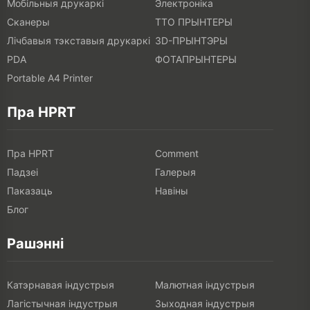
Мобільныя друкаркі
Электроніка
Сканеры
ТТО ПРЫНТЕРЫ
Лічбавыя тэкставыя друкаркі
3D-ПРЫНТЭРЫ
PDA
ФОТАПРЫНТЕРЫ
Portable A4 Printer
Пра HPRT
Пра HPRT
Comment
Падзеі
Галерыя
Паказаць
Навіны
Блог
Рашэнні
Катэрнавая індустрыя
Малютная індустрыя
Лагістычная індустрыя
Зыходная індустрыя