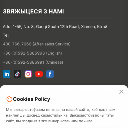
ЗВЯЖЫЦЕСЯ З НАМІ
Add: 1-5F, No. 8, Gaoqi South 12th Road, Xiamen, Кітай
Tel:
400-766-7666 (After-sales Service)
+86-(0)592-5885993 (English)
+86-(0)592-5885991 (Chinese)
Далучыцца да спісу электроннай пошты
Cookies Policy
КАНТАКТ
Мы выкарыстоўваем печыва на нашай сайте, каб даць вам
найлепшы досвед карыстальніка. Выкарыстоўваючы гэты
сайт, вы згодныя з яго выкарыстанням печыва.