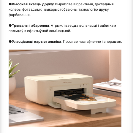
●
Высокая якасць друку
: Вырабляе вібрантныя, дакладныя
колеры фотаздымкі, выкарыстоўваючы тэхналогію друку
фарбавання.
●
Трывалы і абаронны
: Атрымліваецца вольнасці і адбиткам
пальцаў з ефектыўнай ламінацыяй.
●
Уласцівасці карыстальніка
: Простае настаўленне і аперацыя.