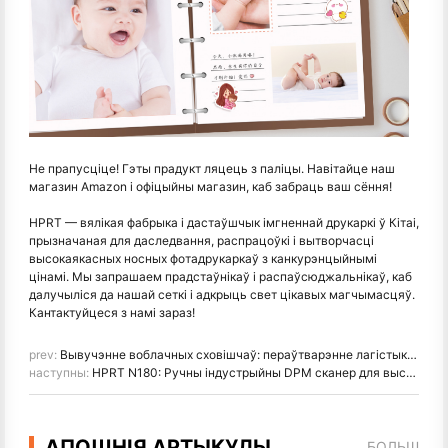
Не прапусціце! Гэты прадукт ляцець з паліцы. Навітайце наш
магазин Amazon і офіцыйны магазин, каб забраць ваш сёння!
HPRT — вялікая фабрыка і дастаўшчык імгненнай друкаркі ў Кітаі,
прызначаная для даследвання, распрацоўкі і вытворчасці
высокаякасных носных фотадрукаркаў з канкурэнцыйнымі
цінамі. Мы запрашаем прадстаўнікаў і распаўсюджальнікаў, каб
далучыліся да нашай сеткі і адкрыць свет цікавых магчымасцяў.
Кантактуйцеся з намі зараз!
prev:
Вывучэнне воблачных сховішчаў: пераўтварэнне лагістыкі з воблачным сховішчам і IoT
наступны:
HPRT N180: Ручны індустрыйны DPM сканер для высокай дакладнасці і працягласці
АПОШНІЯ АРТЫКУЛЫ
БОЛЬШ