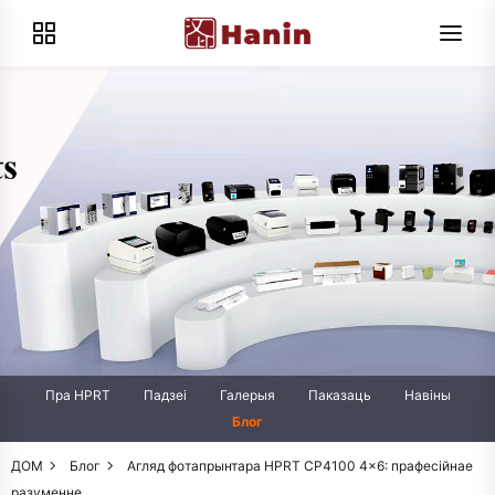
Пра HPRT
Падзеі
Галерыя
Паказаць
Навіны
Блог
ДОМ
Блог
Агляд фотапрынтара HPRT CP4100 4x6: прафесійнае
разуменне