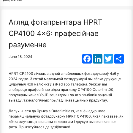
Агляд фотапрынтара HPRT
CP4100 4x6: прафесійнае
разуменне
Facebook
LinkedIn
Twitter
Shar
June 18, 2024
HPRT CP4100 лічыцца адной з найлепшых фотадрукароў 4x6 у
2024 годзе. З гэтай маленькай фотадрукаркі вы лёгка друкуеце
цудоўныя 4x6 малюнкаў з iPad або тэлефона. Уніжэй вы
знойдзеце прафесійнае відэа прагляду CP4100 Outerlimit00,
популярны канал YouTube, вядомы за яго глыбокія рэцензіі
вываду, тэхналогічных прылад і інавацыйных прадуктаў.
Далучыцеся да Эрыка з Outerlimitless, калі ён адкрывае
перамяшчальную фотадрукарку HPRT CP4100, якая паказвае, як
лёгка злучыцца з вашым тэлефонам і друкуе высокаякасныя
фота. Прыготуйцеся да здзіўлення!