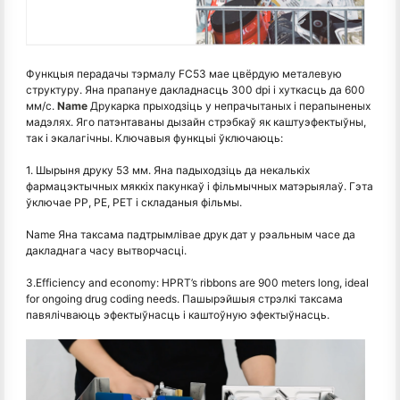
Функцыя перадачы тэрмалу FC53 мае цвёрдую металевую
структуру. Яна прапануе дакладнасць 300 dpi і хуткасць да 600
мм/с.
Name
Друкарка прыходзіць у непрачытаных і перапыненых
мадэлях. Яго патэнтаваны дызайн стрэбкаў як каштуэфектыўны,
так і экалагічны. Ключавыя функцыі ўключаюць:
1. Шырыня друку 53 мм. Яна падыходзіць да некалькіх
фармацэктычных мяккіх пакункаў і фільмычных матэрыялаў. Гэта
ўключае PP, PE, PET і складаныя фільмы.
Name Яна таксама падтрымлівае друк дат у рэальным часе да
дакладнага часу вытворчасці.
3.Efficiency and economy: HPRT’s ribbons are 900 meters long, ideal
for ongoing drug coding needs. Пашырэйшыя стрэлкі таксама
павялічваюць эфектыўнасць і каштоўную эфектыўнасць.