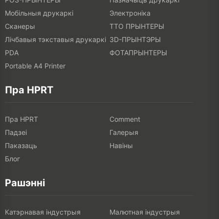
Мобільныя друкаркі
Электроніка
Сканеры
ТТО ПРЫНТЕРЫ
Лічбавыя тэкставыя друкаркі
3D-ПРЫНТЭРЫ
PDA
ФОТАПРЫНТЕРЫ
Portable A4 Printer
Пра HPRT
Пра HPRT
Comment
Падзеі
Галерыя
Паказаць
Навіны
Блог
Рашэнні
Катэрнавая індустрыя
Малютная індустрыя