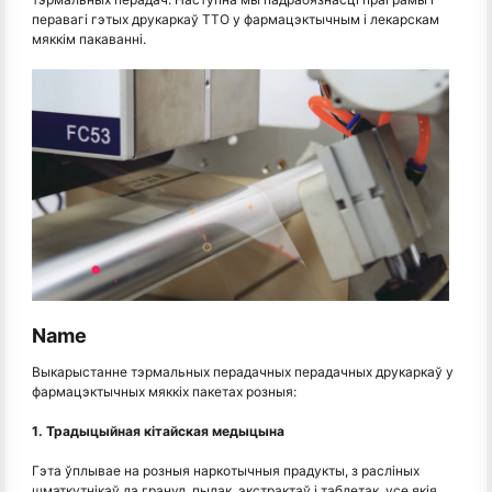
перавагі гэтых друкаркаў TTO у фармацэктычным і лекарскам
мяккім пакаванні.
Name
Выкарыстанне тэрмальных перадачных перадачных друкаркаў у
фармацэктычных мяккіх пакетах розныя:
1. Традыцыйная кітайская медыцына
Гэта ўплывае на розныя наркотычныя прадукты, з расліных
шматкутнікаў да гранул, пылак, экстрактаў і таблетак, усе якія