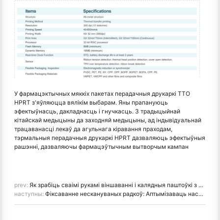
У фармацэктычных мяккіх пакетах перадачныя друкаркі TTO
HPRT з'яўляюцца вялікім выбарам. Яны прапануюць
эфектыўнасць, дакладнасць і гнучкасць. З традыцыйнай
кітайскай медыцыны да заходняй медыцыны, ад індывідуальнай
трацаванасці лекаў да агульнага кіравання праходам,
тэрмальныя перадачныя друкаркі HPRT дазваляюць эфектыўныя
рашэнні, дазваляючы фармацэўтычным вытворчым кампан
prev:
Як зрабіць сваімі рукамі віншаванні і калядныя паштоўкі з дапамогай фотапрынтара для смартфона
наступны:
Фіксаванне нескануваных радкоў: Аптымізаваць настаўленні друкаркі і сканера