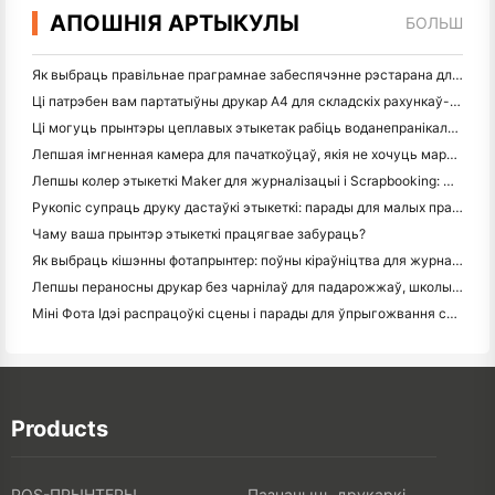
АПОШНІЯ АРТЫКУЛЫ
БОЛЬШ
Як выбраць правільнае праграмнае забеспячэнне рэстарана для вашага маленькага або сярэдняга рэстарана
Ці патрэбен вам партатыўны друкар A4 для складскіх рахункаў-фактур? Што на самай справе працуе
Ці могуць прынтэры цеплавых этыкетак рабіць воданепранікальныя этыкеткі для прадуктаў малога бізнесу?
Лепшая імгненная камера для пачаткоўцаў, якія не хочуць марнаваць паперу
Лепшы колер этыкеткі Maker для журналізацыі і Scrapbooking: Дадаць больш колеру на кожную старонку
Рукопіс супраць друку дастаўкі этыкеткі: парады для малых прадпрыемстваў у 2026 годзе
Чаму ваша прынтэр этыкеткі працягвае забураць?
Як выбраць кішэнны фотапрынтер: поўны кіраўніцтва для журналістаў, падарожжаў і карыстальнікаў iPhone
Лепшы пераносны друкар без чарнілаў для падарожжаў, школы і мабільнай працы: Hanin MT620 Pro Review
Міні Фота Ідэі распрацоўкі сцены і парады для ўпрыгожвання спальні і спальні
Products
POS-ПРЫНТЕРЫ
Пазначыць друкаркі