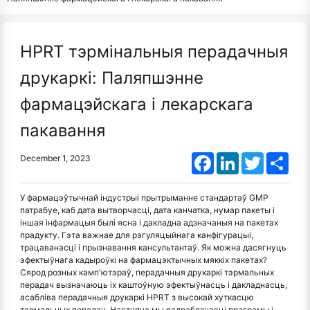
HPRT тэрмінальныя перадачныя
друкаркі: Паляпшэнне
фармацэйскага і лекарскага
пакавання
Facebook
LinkedIn
Twitter
Shar
December 1, 2023
У фармацэўтычнай індустрыі прытрыманне стандартаў GMP
патрабуе, каб дата вытворчасці, дата канчатка, нумар пакеты і
іншая інфармацыя былі ясна і дакладна адзначаныя на пакетах
прадукту. Гэта важнае для рэгуляцыйнага канфігурацыі,
трацаванасці і прызнавання кансультантаў. Як можна дасягнуць
эфектыўнага кадыроўкі на фармацэктычных мяккіх пакетах?
Сярод розных камп'ютэраў, перадачныя друкаркі тэрмальных
перадач вызначаюць іх каштоўную эфектыўнасць і дакладнасць,
асабліва перадачныя друкаркі HPRT з высокай хуткасцю
тэрмальных перадач. Наступна мы падрабязнасці праграмы і