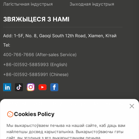
Лагістычная індустрыя
Зыходная індустрыя
ЗВЯЖЫЦЕСЯ З НАМІ
Add: 1-5F, No. 8, Gaoqi South 12th Road, Xiamen, Кітай
Tel:
400-766-7666 (After-sales Service)
+86-(0)592-5885993 (English)
+86-(0)592-5885991 (Chinese)
Далучыцца да спісу электроннай пошты
Cookies Policy
КАНТАКТ
Мы выкарыстоўваем печыва на нашай сайте, каб даць вам
найлепшы досвед карыстальніка. Выкарыстоўваючы гэты
сайт, вы згодныя з яго выкарыстанням печыва.