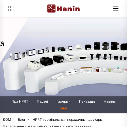
Пра HPRT
Падзеі
Галерыя
Паказаць
Навіны
Блог
ДОМ
Блог
HPRT тэрмінальныя перадачныя друкаркі:
Паляпшэнне фармацэйскага і лекарскага пакавання