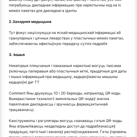
патрабуюць дакладнае інфармацыю пра наркотычны код на іх
мяккіх пакетах для дакладнага ідэнты
2.Заходняя медыцына
Тут фокус націснуецца на яснай медыцынскай інфармацыі аб
грануларных і цячных лекарствах у пластычных мяккіх пакетах,
забяспечваючы эфектыўную перадачу сутніх падрабя
3. Іншыя
Некаторыя пляшчаныя і паказаныя наркотыкі могуць таксама
ўключыць паперавыя або пластычныя міткі, прыдатныя для даты
і іншых інфармацый пра медыцыну, кадыроўваючы машыны
кадыроўкі дат TT
Comment Яны друкуюць 1D і 2D баркоды, напрыклад, QR коды.
Выкарыстанне тэхналогіі змяняльных QR-кодаў значна
павялічвае дакладнасць і зручнасць фармацэктычнай
трацаванасці.
Канструменты і рэгулятары могуць сканаваць гэтыя QR-коды.
Яны атрымліваюць неадкладны доступ да падрабязнасцяў
прадукцыі, лагістыкі і каналаў распаўсюджвання. Гэты ўзровень