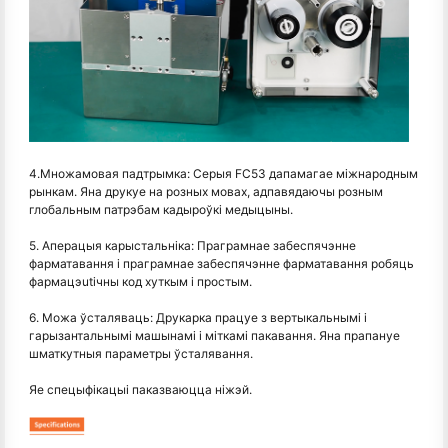
4.Множамовая падтрымка: Серыя FC53 дапамагае міжнародным
рынкам. Яна друкуе на розных мовах, адпавядаючы розным
глобальным патрэбам кадыроўкі медыцыны.
5. Аперацыя карыстальніка: Праграмнае забеспячэнне
фарматавання і праграмнае забеспячэнне фарматавання робяць
фармацэutiчны код хуткым і простым.
6. Можа ўсталяваць: Друкарка працуе з вертыкальнымі і
гарызантальнымі машынамі і міткамі пакавання. Яна прапануе
шматкутныя параметры ўсталявання.
Яе спецыфікацыі паказваюцца ніжэй.