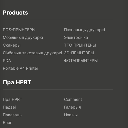
Products
POS-ПРЫНТЕРЫ
Пазначыць друкаркі
Мобільныя друкаркі
Электроніка
Сканеры
ТТО ПРЫНТЕРЫ
Лічбавыя тэкставыя друкаркі
3D-ПРЫНТЭРЫ
PDA
ФОТАПРЫНТЕРЫ
Portable A4 Printer
Пра HPRT
Пра HPRT
Comment
Падзеі
Галерыя
Паказаць
Навіны
Блог