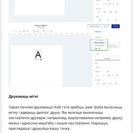
Друкаваць міткі
Зараз пачнем друкаваць! Каб гэта зрабіць, вам трэба вылучыць
мітку і адкрыць дыялог друку. Вы можаце вызначыць
настаўленні друкаркі, напрыклад, выраўнаванне напрамку друку,
межы і адносіны маштабу і іншыя настаўленні. Нарэшце,
праглядзіце і друкуйце вашу тэчку.