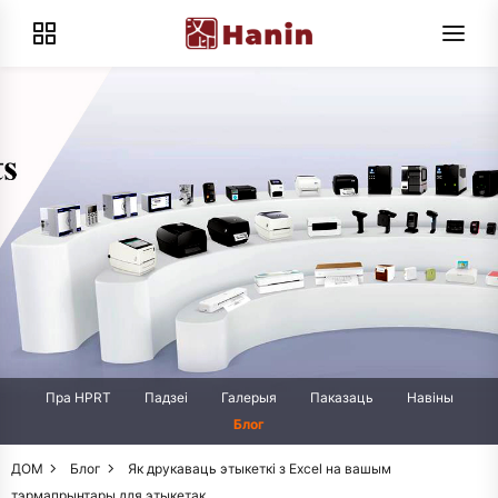
Пра HPRT
Падзеі
Галерыя
Паказаць
Навіны
Блог
ДОМ
Блог
Як друкаваць этыкеткі з Excel на вашым
тэрмапрынтары для этыкетак