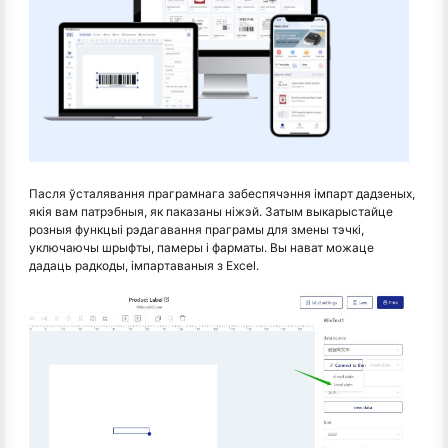
Пасля ўсталявання праграмнага забеспячэння імпарт дадзеных,
якія вам патрэбныя, як паказаны ніжэй. Затым выкарыстайце
розныя функцыі рэдагавання праграмы для змены тэчкі,
уключаючы шрыфты, памеры і фарматы. Вы нават можаце
дадаць радкоды, імпартаваныя з Excel.