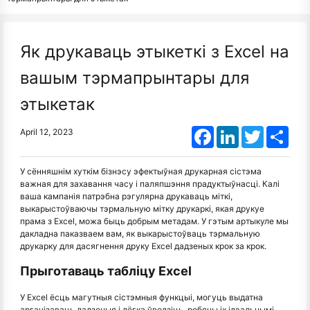
Як друкаваць этыкеткі з Excel на
вашым тэрмапрынтары для
этыкетак
Facebook
LinkedIn
Twitter
Shar
April 12, 2023
У сённяшнім хуткім бізнэсу эфектыўная друкарная сістэма
важная для захавання часу і паляпшэння прадуктыўнасці. Калі
ваша кампанія патрэбна рэгулярна друкаваць міткі,
выкарыстоўваючы тэрмальную мітку друкаркі, якая друкуе
прама з Excel, можа быць добрым метадам. У гэтым артыкуле мы
дакладна паказваем вам, як выкарыстоўваць тэрмальную
друкарку для дасягнення друку Excel дадзеных крок за крок.
Прыготаваць табліцу Excel
У Excel ёсць магутныя сістэмныя функцыі, могуць выдатна
арганізаваць дадзеныя і лёгка ўводзіць, робячы іх ідэальнымі