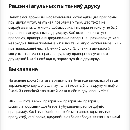
Рашэнні агульных пытанняў друку
Нават з асцярожнымі настаўленнямі можа адбыцца праблемы
пры друку мітоў. Агульная праблема ў тым, што тэкст не
выраўнаваны, што можа адбыцца, калі матэрыял тэксту не быў
правільна загружаны на друкарку. Каб вырашыць гэтую
праблему, праверце выраўнаванне паперы і выраўнавайце, калі
неабходна. Іншая праблема - памер тэчкі, якую можна вырашыць
пры наладжанні настаўленняў друку. Злучэнні з друкаркай
могуць таксама не працаваць, таму праверце злучэнне з
друкаркай і, калі неабходна, перазапусціце друкарку.
Выкананне
На аснове крокаў гэтага артыкулу вы будзеце выкарыстоўваць
тэрмальную друкарку для хуткага і эфектыўнага друку міткаў з
Excel. З невялікай практыкай можна лёгка друкаваць міткі.
HPRT — гэта верны праграмны праграмны праграм,
шматплатформныя драйверы і ўбудаваны распрацоўнік
праграмаў. Калі вы цікавіцеся любым з нашых тэрмальных
прадуктаў, калі ласка, адчувайце сябе свабодна звязацца з намі.