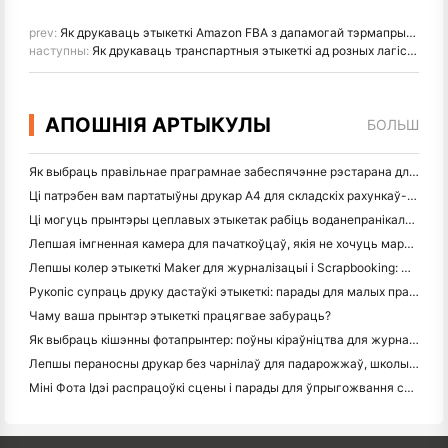
prev:
Як друкаваць этыкеткі Amazon FBA з дапамогай тэрмапрынтэра для этыкетак
наступны:
Як друкаваць транспартныя этыкеткі ад розных лагістычных перавозчыкаў
АПОШНІЯ АРТЫКУЛЫ
БОЛЬШ
Як выбраць правільнае праграмнае забеспячэнне рэстарана для вашага маленькага або сярэдняга рэстарана
Ці патрэбен вам партатыўны друкар A4 для складскіх рахункаў-фактур? Што на самай справе працуе
Ці могуць прынтэры цеплавых этыкетак рабіць воданепранікальныя этыкеткі для прадуктаў малога бізнесу?
Лепшая імгненная камера для пачаткоўцаў, якія не хочуць марнаваць паперу
Лепшы колер этыкеткі Maker для журналізацыі і Scrapbooking: Дадаць больш колеру на кожную старонку
Рукопіс супраць друку дастаўкі этыкеткі: парады для малых прадпрыемстваў у 2026 годзе
Чаму ваша прынтэр этыкеткі працягвае забураць?
Як выбраць кішэнны фотапрынтер: поўны кіраўніцтва для журналістаў, падарожжаў і карыстальнікаў iPhone
Лепшы пераносны друкар без чарнілаў для падарожжаў, школы і мабільнай працы: Hanin MT620 Pro Review
Міні Фота Ідэі распрацоўкі сцены і парады для ўпрыгожвання спальні і спальні