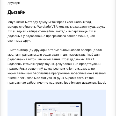
друкаркі.
Дызайн
Існуе шмат метадаў друку міток праз Excel, напрыклад,
выкарыстоўваючы Word або VBA код, які можа дасягнуць друку
Excel. Аднак найпрактычнейшы метад - імпартаваць Excel
дадзеныя ў рэдагаванне праграмнага забеспячэння, каб
скончыць друк.
Шмат вытворцаў друкаркі з тэрмальнай назвай распрацавалі
моцныя праграмы для рэдагавання для карыстальнікаў для
рэдагавання міток і выкарыстання Excel дадзеных. HPRT,
надзейны кітайскі прадстаўнік, фокусаваны на прадстаўленні
прафесійных рашэнняў друку розным кліентам, дазваляе
карыстальнікам бясплатнае праграмнае забеспячэнне з назвай
"HereLabel", якое мае магутныя функ Акрамя таго, гэтае
праграмнае забеспячэнне падтрымлівае імпарт дадзеных Excel.