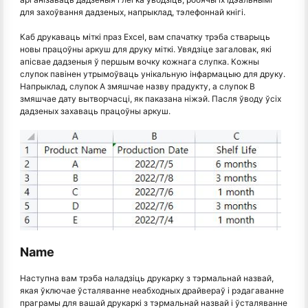
для захоўвання дадзеных, напрыклад, тэлефоннай кнігі.
Каб друкаваць міткі праз Excel, вам спачатку трэба стварыць
новы працоўны аркуш для друку міткі. Увядзіце загаловак, які
апісвае дадзеныя ў першым вочку кожнага слупка. Кожны
слупок павінен утрымоўваць унікальную інфармацыю для друку.
Напрыклад, слупок A змяшчае назву прадукту, а слупок B
змяшчае дату вытворчасці, як паказана ніжэй. Пасля ўводу ўсіх
дадзеных захаваць працоўны аркуш.
Name
Наступна вам трэба наладзіць друкарку з тэрмальнай назвай,
якая ўключае ўсталяванне неабходных драйвераў і рэдагаванне
праграмы для вашай друкаркі з тэрмальнай назвай і ўсталяванне