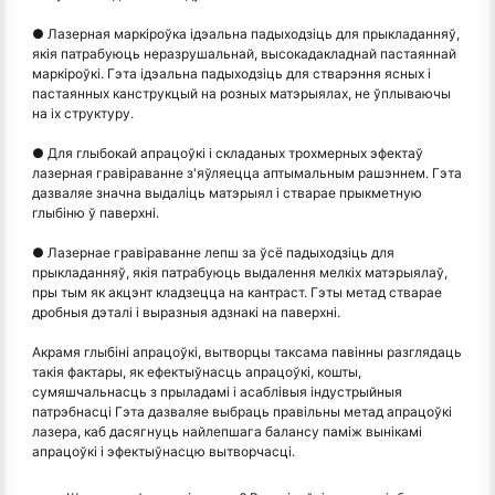
● Лазерная маркіроўка ідэальна падыходзіць для прыкладанняў,
якія патрабуюць неразрушальнай, высокадакладнай пастаяннай
маркіроўкі. Гэта ідэальна падыходзіць для стварэння ясных і
пастаянных канструкцый на розных матэрыялах, не ўплываючы
на іх структуру.
● Для глыбокай апрацоўкі і складаных трохмерных эфектаў
лазерная гравіраванне з'яўляецца аптымальным рашэннем. Гэта
дазваляе значна выдаліць матэрыял і стварае прыкметную
глыбіню ў паверхні.
● Лазернае гравіраванне лепш за ўсё падыходзіць для
прыкладанняў, якія патрабуюць выдалення мелкіх матэрыялаў,
пры тым як акцэнт кладзецца на кантраст. Гэты метад стварае
дробныя дэталі і выразныя адзнакі на паверхні.
Акрамя глыбіні апрацоўкі, вытворцы таксама павінны разглядаць
такія фактары, як ефектыўнасць апрацоўкі, кошты,
сумяшчальнасць з прыладамі і асаблівыя індустрыйныя
патрэбнасці Гэта дазваляе выбраць правільны метад апрацоўкі
лазера, каб дасягнуць найлепшага балансу паміж вынікамі
апрацоўкі і эфектыўнасцю вытворчасці.