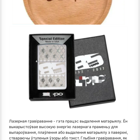
Лазерная гравіраванне - гэта працэс выдалення матэрыялу. Ён
выкарыстоўвае высокую энергію лазернага праменьу для
выпароўвання, плаўлення або выдалення матэрыялу з паверхні,
ствараючы ўтуленыя ўзоры або тэкст. Глыбіня гравіравання, як