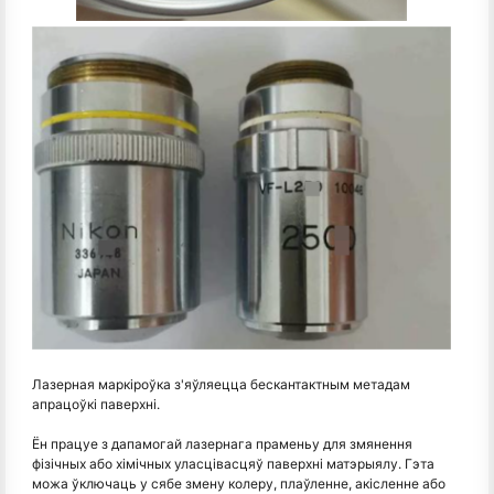
Лазерная маркіроўка з'яўляецца бескантактным метадам
апрацоўкі паверхні.
Ён працуе з дапамогай лазернага праменьу для змянення
фізічных або хімічных уласцівасцяў паверхні матэрыялу. Гэта
можа ўключаць у сябе змену колеру, плаўленне, акісленне або