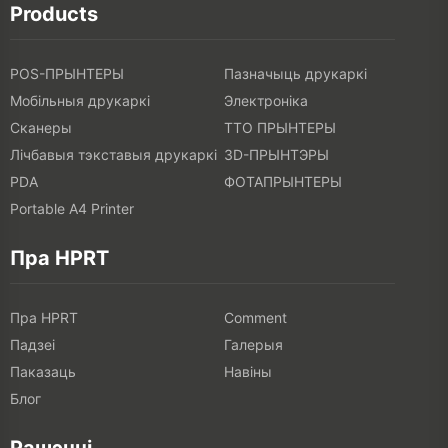
Products
POS-ПРЫНТЕРЫ
Пазначыць друкаркі
Мобільныя друкаркі
Электроніка
Сканеры
ТТО ПРЫНТЕРЫ
Лічбавыя тэкставыя друкаркі
3D-ПРЫНТЭРЫ
PDA
ФОТАПРЫНТЕРЫ
Portable A4 Printer
Пра HPRT
Пра HPRT
Comment
Падзеі
Галерыя
Паказаць
Навіны
Блог