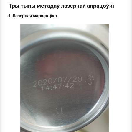
Тры тыпы метадаў лазернай апрацоўкі
1. Лазерная маркіроўка