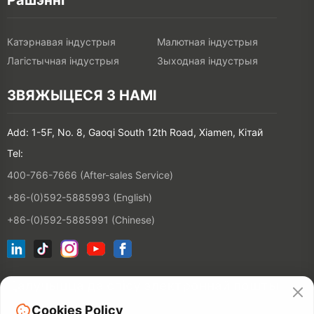
Рашэнні
Катэрнавая індустрыя
Малютная індустрыя
Лагістычная індустрыя
Зыходная індустрыя
ЗВЯЖЫЦЕСЯ З НАМІ
Add: 1-5F, No. 8, Gaoqi South 12th Road, Xiamen, Кітай
Tel:
400-766-7666 (After-sales Service)
+86-(0)592-5885993 (English)
+86-(0)592-5885991 (Chinese)
Далучыцца да спісу электроннай пошты
Cookies Policy