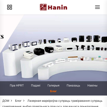
Пра HPRT
Падзеі
Галерыя
Паказаць
Навіны
Блог
ДОМ
Блог
Лазерная маркіроўка супраць гравіравання супраць
гравіравання: выбар правільнага працэсу для вашага прыкладання