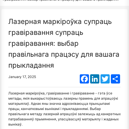
Лазерная маркіроўка супраць
гравіравання супраць
гравіравання: выбар
правільнага працэсу для вашага
прыкладання
Facebook
LinkedIn
Twitter
Shar
January 17, 2025
Лазерная маркіроўка, гравіраванне і гравіраванне - гэта ўсе
метады, якія выкарыстоўваюць лазерны прамень для апрацоўкі
матэрыялаў. Аднак яны значна адрозніваюцца прынцыпамі
працы, канчатковымі вынікамі і прыкладаннямі. Выбар
правільнага метаду лазернай апрацоўкі залежыць ад канкрэтных
патрабаванняў прымянення, уласцівасцяў матэрыялу і жаданых
вынікаў.