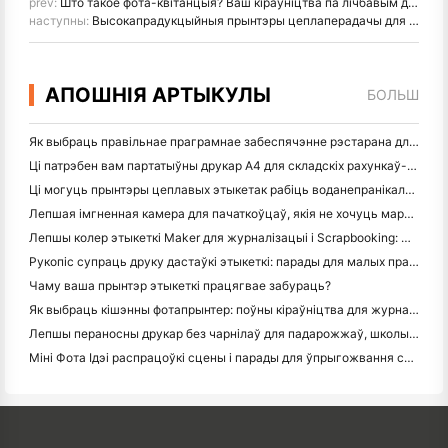
prev:
Што такое фота-квітанцыя? Ваш кіраўніцтва па лічбавым доказе пакупкі
наступны:
Высокапрадукцыйныя прынтэры цеплаперадачы для маркіроўкі аўтамабільных дэталяў
АПОШНІЯ АРТЫКУЛЫ
БОЛЬШ
Як выбраць правільнае праграмнае забеспячэнне рэстарана для вашага маленькага або сярэдняга рэстарана
Ці патрэбен вам партатыўны друкар A4 для складскіх рахункаў-фактур? Што на самай справе працуе
Ці могуць прынтэры цеплавых этыкетак рабіць воданепранікальныя этыкеткі для прадуктаў малога бізнесу?
Лепшая імгненная камера для пачаткоўцаў, якія не хочуць марнаваць паперу
Лепшы колер этыкеткі Maker для журналізацыі і Scrapbooking: Дадаць больш колеру на кожную старонку
Рукопіс супраць друку дастаўкі этыкеткі: парады для малых прадпрыемстваў у 2026 годзе
Чаму ваша прынтэр этыкеткі працягвае забураць?
Як выбраць кішэнны фотапрынтер: поўны кіраўніцтва для журналістаў, падарожжаў і карыстальнікаў iPhone
Лепшы пераносны друкар без чарнілаў для падарожжаў, школы і мабільнай працы: Hanin MT620 Pro Review
Міні Фота Ідэі распрацоўкі сцены і парады для ўпрыгожвання спальні і спальні