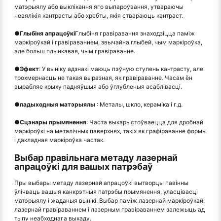
матэрыялу або выклікання яго выпароўвання, утвараючы
невялікія кантрасты або хребты, якія ствараюць кантраст.
●
Глыбіня апрацоўкі
Глыбіня гравіравання знаходзіцца паміж
маркіроўкай і гравіраваннем, звычайна глыбей, чым маркіроўка,
але больш плынкавая, чым гравіраванне.
●
Эфект
: У выніку адзнакі маюць пэўную ступень кантрасту, але
трохмернасць не такая выразная, як гравіраванне. Часам ён
вырабляе крыху падняўшыя або ўглубленыя асаблівасці.
●
падыходныя матэрыялы
: Металы, шкло, кераміка і г.д.
●
Сцэнары прымянення
: Часта выкарыстоўваецца для дробнай
маркіроўкі на металічных паверхнях, такіх як графіраванне формы
і дакладная маркіроўка частак.
Выбар правільнага метаду лазернай
апрацоўкі для вашых патрэбаў
Пры выбары метаду лазернай апрацоўкі вытворцы павінны
ўлічваць вашыя канкрэтныя патрэбы прымянення, уласцівасці
матэрыялу і жаданыя вынікі. Выбар паміж лазернай маркіроўкай,
лазернай гравіраваннем і лазерным гравіраваннем залежыць ад
тыпу неабходнага выхаду.