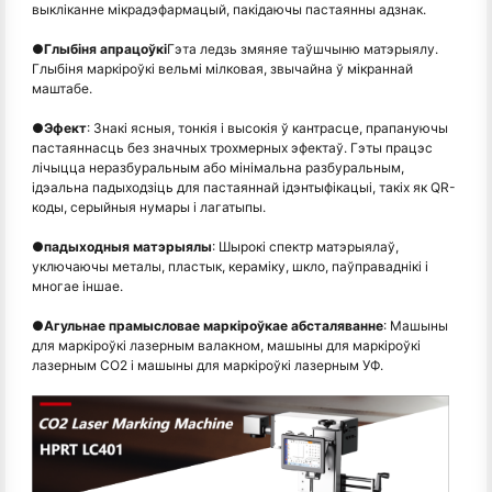
выкліканне мікрадэфармацый, пакідаючы пастаянны адзнак.
●
Глыбіня апрацоўкі
Гэта ледзь змяняе таўшчыню матэрыялу.
Глыбіня маркіроўкі вельмі мілковая, звычайна ў мікраннай
маштабе.
●
Эфект
: Знакі ясныя, тонкія і высокія ў кантрасце, прапануючы
пастаяннасць без значных трохмерных эфектаў. Гэты працэс
лічыцца неразбуральным або мінімальна разбуральным,
ідэальна падыходзіць для пастаяннай ідэнтыфікацыі, такіх як QR-
коды, серыйныя нумары і лагатыпы.
●
падыходныя матэрыялы
: Шырокі спектр матэрыялаў,
уключаючы металы, пластык, кераміку, шкло, паўправаднікі і
многае іншае.
●
Агульнае прамысловае маркіроўкае абсталяванне
: Машыны
для маркіроўкі лазерным валакном, машыны для маркіроўкі
лазерным CO2 і машыны для маркіроўкі лазерным УФ.