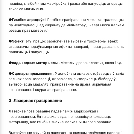
правіла, глыбей, чым маркіроўка, і рэзка або папусціць аперацыі
таксама магчымыя.
●
Глыбіня апрацоўкі
: Глыбіня гравіравання можа кантралявацца
па неабходнасці, ад мікранаў да міліметраў, і нават можа цалкам
рэзаць праз матэрыял.
●
Эфект
Гэты працэс забяспечвае выразны трохмерны эфект,
ствараючы нераўнамерныя эфекты паверхні, і нават дазваляючы
палягчыць і папусціць.
●
падыходныя матэрыялы
: Металы, дрэва, пластык, шкло і г.д.
●
Сцэнары прымянення
: У асноўным выкарыстоўваецца ў такіх
галінах прамысловасці, як рамёсла, вытворчасць білбордаў,
вытворчасць мадэляў, гравіраванне на дрэва, акрылавая
гравіраванне і скураная гравіраванне.
3. Лазернае гравіраванне
Лазернае гравіраванне падае паміж маркіроўкай і
гравіраваннем. Ён таксама выдаляе невялікую колькасць
матэрыялу, але глыбіня значна мелкая, чым гравіраванне.
Вытраўленне звычайна дасягаецца шляхам плаўлення паверхні