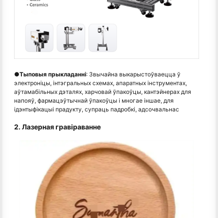
●
Тыповыя прыкладанні
: Звычайна выкарыстоўваецца ў
электроніцы, інтэгральных схемах, апаратных інструментах,
аўтамабільных дэталях, харчовай ўпакоўцы, кантэйнерах для
напояў, фармацэўтычнай ўпакоўцы і многае іншае, для
ідэнтыфікацыі прадукту, супраць падробкі, адсочвальнас
2. Лазерная гравіраванне