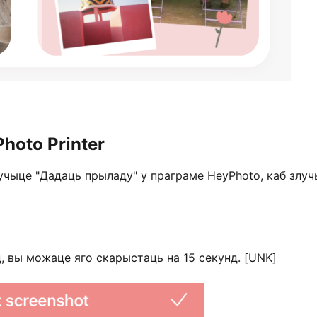
hoto Printer
учыце "Дадаць прыладу" у праграме HeyPhoto, каб злу
, вы можаце яго скарыстаць на 15 секунд. [UNK]