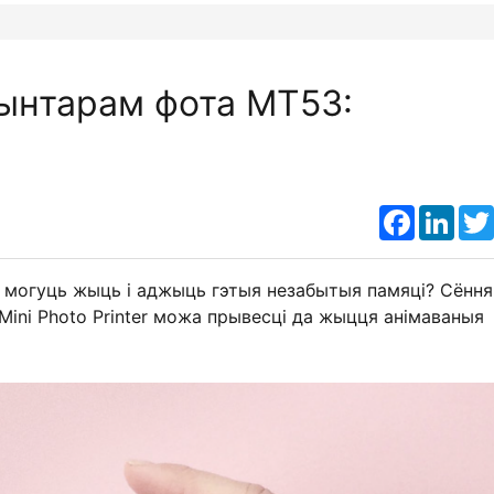
рынтарам фота MT53:
Faceboo
Link
 могуць жыць і аджыць гэтыя незабытыя памяці? Сённ
Mini Photo Printer можа прывесці да жыцця анімаваныя