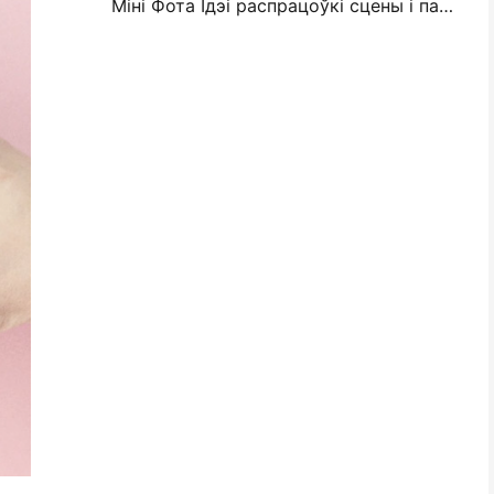
Міні Фота Ідэі распрацоўкі сцены і парады для ўпрыгожвання спальні і спальні