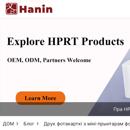
Пра H
ДОМ
Блог
Друк фотакарткі з міні-прынтарам ф