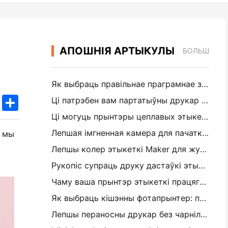
АПОШНІЯ АРТЫКУЛЫ
БОЛЬШ
Як выбраць правільнае праграмнае забеспячэнне рэстарана для вашага маленькага або сярэдняга рэстарана
k
edIn
Twitter
Share
Ці патрэбен вам партатыўны друкар A4 для складскіх рахункаў-фактур? Што на самай справе працуе
Ці могуць прынтэры цеплавых этыкетак рабіць воданепранікальныя этыкеткі для прадуктаў малога бізнесу?
Лепшая імгненная камера для пачаткоўцаў, якія не хочуць марнаваць паперу
я мы
Лепшы колер этыкеткі Maker для журналізацыі і Scrapbooking: Дадаць больш колеру на кожную старонку
Рукопіс супраць друку дастаўкі этыкеткі: парады для малых прадпрыемстваў у 2026 годзе
Чаму ваша прынтэр этыкеткі працягвае забураць?
Як выбраць кішэнны фотапрынтер: поўны кіраўніцтва для журналістаў, падарожжаў і карыстальнікаў iPhone
Лепшы пераносны друкар без чарнілаў для падарожжаў, школы і мабільнай працы: Hanin MT620 Pro Review