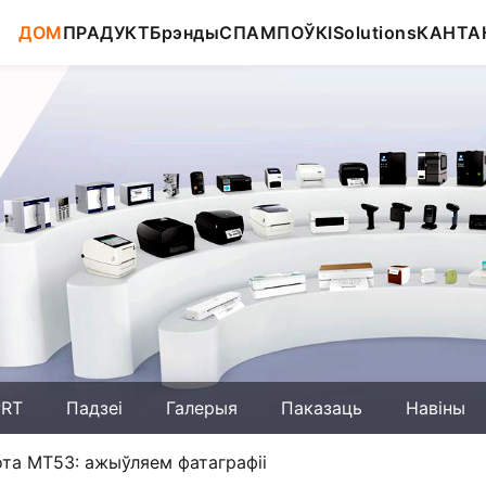
ДОМ
ПРАДУКТ
Брэнды
СПАМПОЎКІ
Solutions
КАНТА
PRT
Падзеі
Галерыя
Паказаць
Навіны
ота MT53: ажыўляем фатаграфіі