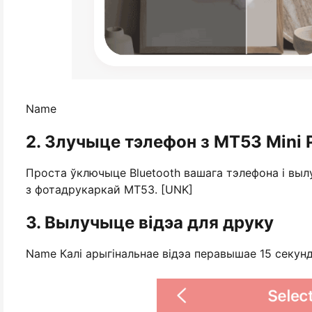
Name
2. Злучыце тэлефон з MT53 Mini P
Проста ўключыце Bluetooth вашага тэлефона і выл
з фотадрукаркай MT53. [UNK]
3. Вылучыце відэа для друку
Name Калі арыгінальнае відэа перавышае 15 секунд