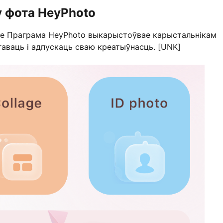
у фота HeyPhoto
me Праграма HeyPhoto выкарыстоўвае карыстальнікам
гаваць і адпускаць сваю креатыўнасць. [UNK]