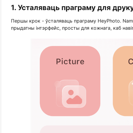
1. Усталяваць праграму для друк
Першы крок - ўсталяваць праграму HeyPhoto. Na
прыдатны інтэрфейс, просты для кожнага, каб наві