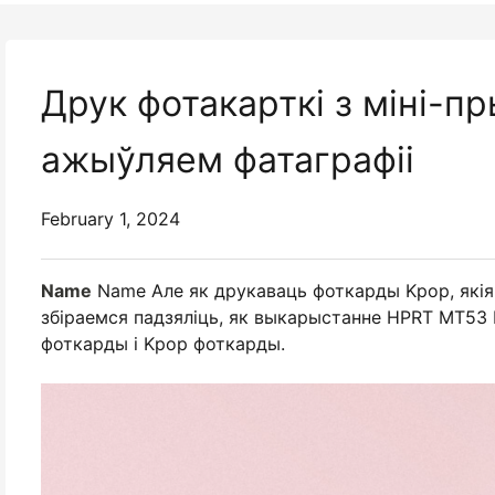
Друк фотакарткі з міні-п
ажыўляем фатаграфіі
February 1, 2024
Name
Name Але як друкаваць фоткарды Kpop, якія
збіраемся падзяліць, як выкарыстанне HPRT MT53 
фоткарды і Kpop фоткарды.