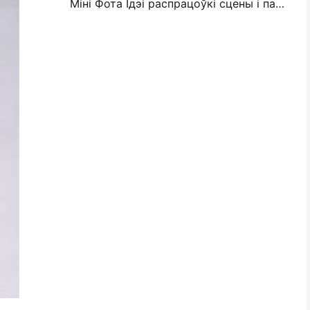
Міні Фота Ідэі распрацоўкі сцены і парады для ўпрыгожвання спальні і спальні