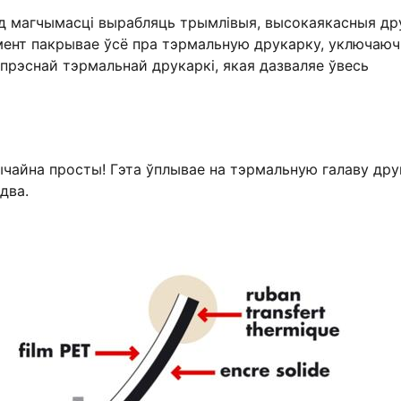
ад магчымасці вырабляць трымлівыя, высокаякасныя др
емент пакрывае ўсё пра тэрмальную друкарку, уключаю
 прэснай тэрмальнай друкаркі, якая дазваляе ўвесь
чайна просты! Гэта ўплывае на тэрмальную галаву друк
два.