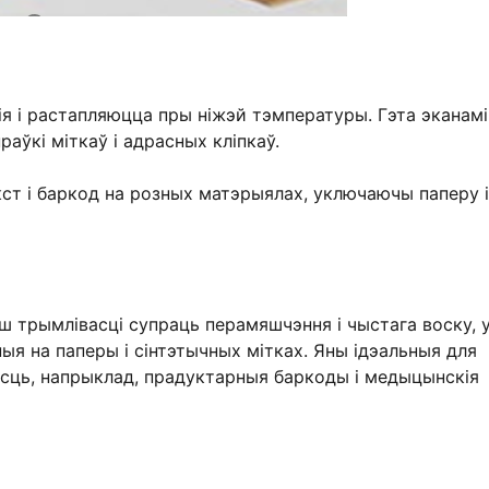
ія і растапляюцца пры ніжэй тэмпературы. Гэта эканам
аўкі міткаў і адрасных кліпкаў.
ст і баркод на розных матэрыялах, уключаючы паперу і
ьш трымлівасці супраць перамяшчэння і чыстага воску, 
ныя на паперы і сінтэтычных мітках. Яны ідэальныя для
асць, напрыклад, прадуктарныя баркоды і медыцынскія