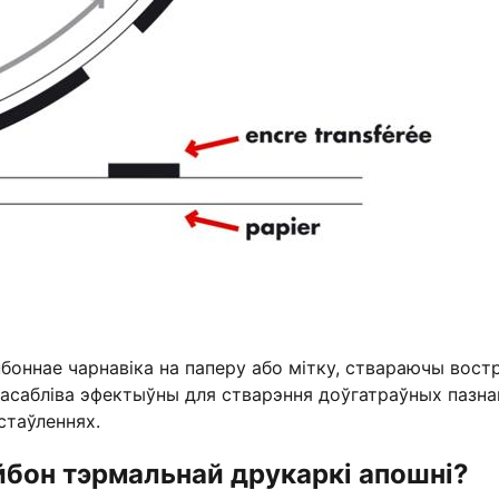
нбоннае чарнавіка на паперу або мітку, ствараючы востр
 асабліва эфектыўны для стварэння доўгатраўных пазна
стаўленнях.
эйбон тэрмальнай друкаркі апошні?