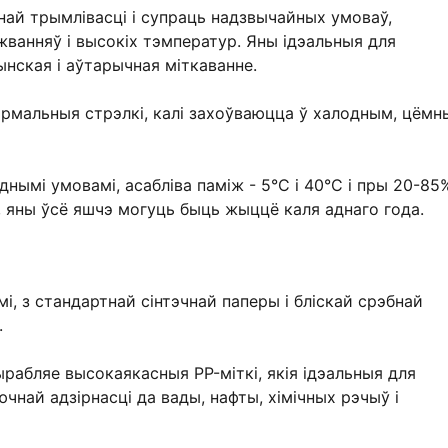
най трымлівасці і супраць надзвычайных умоваў,
ванняў і высокіх тэмператур. Яны ідэальныя для
нская і аўтарычная міткаванне.
рмальныя стрэлкі, калі захоўваюцца ў халодным, цём
нымі умовамі, асабліва паміж - 5°C і 40°C і пры 20-85
а, яны ўсё яшчэ могуць быць жыццё каля аднаго года.
, з стандартнай сінтэчнай паперы і бліскай срэбнай
.
ырабляе высокаякасныя PP-міткі, якія ідэальныя для
най адзірнасці да вады, нафты, хімічных рэчыў і