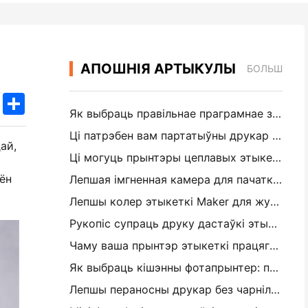
АПОШНІЯ АРТЫКУЛЫ
БОЛЬШ
k
edIn
Twitter
Share
Як выбраць правільнае праграмнае забеспячэнне рэстарана для вашага маленькага або сярэдняга рэстарана
Ці патрэбен вам партатыўны друкар A4 для складскіх рахункаў-фактур? Што на самай справе працуе
ай,
Ці могуць прынтэры цеплавых этыкетак рабіць воданепранікальныя этыкеткі для прадуктаў малога бізнесу?
 ён
Лепшая імгненная камера для пачаткоўцаў, якія не хочуць марнаваць паперу
Лепшы колер этыкеткі Maker для журналізацыі і Scrapbooking: Дадаць больш колеру на кожную старонку
Рукопіс супраць друку дастаўкі этыкеткі: парады для малых прадпрыемстваў у 2026 годзе
Чаму ваша прынтэр этыкеткі працягвае забураць?
Як выбраць кішэнны фотапрынтер: поўны кіраўніцтва для журналістаў, падарожжаў і карыстальнікаў iPhone
Лепшы пераносны друкар без чарнілаў для падарожжаў, школы і мабільнай працы: Hanin MT620 Pro Review