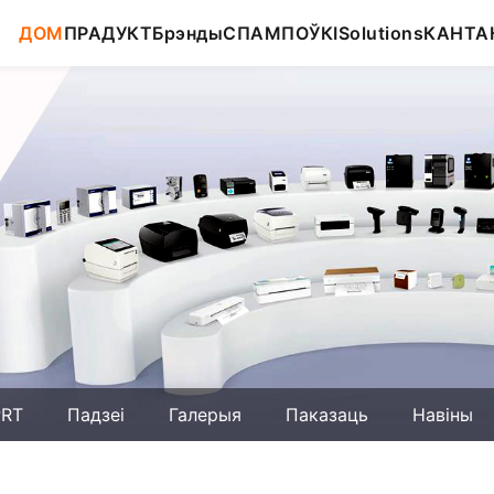
ДОМ
ПРАДУКТ
Брэнды
СПАМПОЎКІ
Solutions
КАНТА
PRT
Падзеі
Галерыя
Паказаць
Навіны