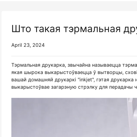
Што такая тэрмальная др
April 23, 2024
Тэрмальная друкарка, звычайна называецца тэрма
якая шырока выкарыстоўваецца ў вытворцы, сховіш
вашай домашняй друкаркі "inkjet", гэтая друкарка н
выкарыстоўвае загарэную стрэлку для перадачы чо