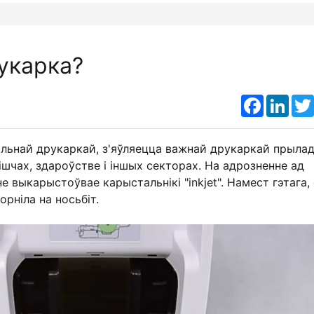
укарка?
Faceboo
Link
льнай друкаркай, з'яўляецца важнай друкаркай прылад
чах, здароўстве і іншых секторах. На адрозненне ад
е выкарыстоўвае карыстальнікі "inkjet". Намест гэтага,
рніла на носьбіт.