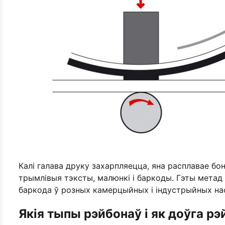
Калі галава друку захарпляецца, яна расплавае бо
трымлівыя тэксты, малюнкі і баркоды. Гэты метад
баркода ў розных камерцыйных і індустрыйных на
Якія тыпы рэйбонаў і як доўга р