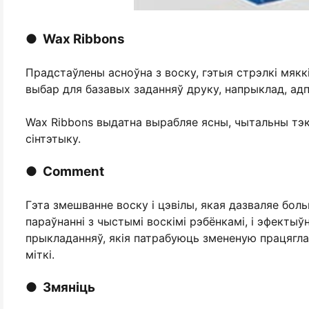
● Wax Ribbons
Прадстаўлены асноўна з воску, гэтыя стрэлкі мякк
выбар для базавых заданняў друку, напрыклад, адпр
Wax Ribbons выдатна вырабляе ясны, чытальны тэк
сінтэтыку.
● Comment
Гэта змешванне воску і цэвілы, якая дазваляе бол
параўнанні з чыстымі воскімі рэбёнкамі, і эфектыў
прыкладанняў, якія патрабуюць змененую працягл
міткі.
● Змяніць