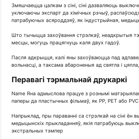
Змяшчаецца цалкам з сіні, сіні дазваляюць выключ
уключаючы экспарт да хімічных рэчыў, распаўсюдж
патрабуючых асяроддзяў, як індустрыйная, медыцы
Што тычыцца захоўвання стрэлкаў, неадкрытыя тэ
месцы, могуць працягнуць каля двух гадоў.
Пасля адкрыцця, калі яны захоўваюцца пад адпавед
вольнасці, а таксама абароненыя ад святла і цяпл
Перавагі тэрмальнай друкаркі
Name Яна адмыслова працуе з рознымі матэрыяламі
паперы да пластычных фільмаў, як PP, PET або PVC
Напрыклад, пры параванні са стрэлкай на сіні ён в
медыцынскіх прыкладанняў, якія патрабуюць выключ
экстральных тэмпер