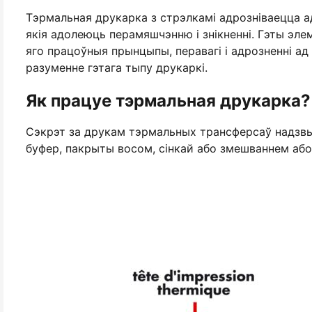
Тэрмальная друкарка з стрэлкамі адрозніваецца 
якія адолеюць перамяшчэнню і знікненні. Гэты эл
яго працоўныя прынцыпы, перавагі і адрозненні ад
разуменне гэтага тыпу друкаркі.
Як працуе тэрмальная друкарка?
Сэкрэт за друкам тэрмальных трансферсаў надзвы
буфер, пакрыты восом, сінкай або змешваннем або