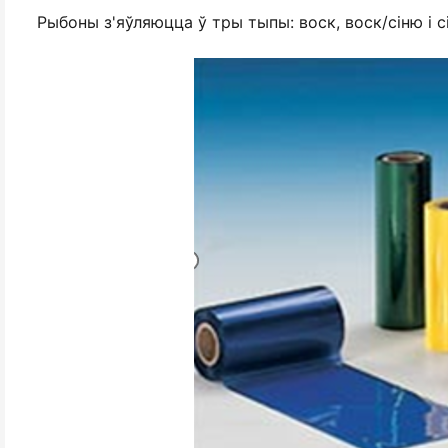
Рыбоны з'яўляюцца ў тры тыпы: воск, воск/сіню і с